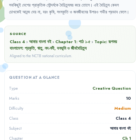
সবকিছুই
দেশের
প্রাকৃতিক
সৌন্দর্যকে
বৈচিত্র্যময়
করে
তোলে
।
এই
বৈচিত্র্য
কেবল
চোখকেই
আনন্দ
দেয়
না
,
বরং
কৃষি
,
সংস্কৃতি
ও
জনজীবনের
উপরও
গভীর
প্রভাব
ফেলে
।
SOURCE
Class 4
›
আমার বাংলা বই
›
Chapter
1
:
পাঠ ১-৫
›
Topic:
রূপময়
বাংলাদেশ: প্রকৃতি, ঋতু, নদ-নদী, বনভূমি ও জীববৈচিত্র্য
Aligned to the NCTB national curriculum.
QUESTION AT A GLANCE
Creative Question
Type
10
Marks
Medium
Difficulty
Class 4
Class
আমার বাংলা বই
Subject
Ch
1
Chapter