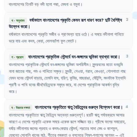
বাংলাদেশের
তিনটি
বড়
নদী
হলো
পদ্মা
,
মেঘনা
ও
যমুনা
।
বর্ষাকালে
বাংলাদেশের
প্রকৃতি
কেমন
রূপ
ধারণ
করে
?
দুটি
বৈশিষ্ট্য
2
খ
·
অনুধাবন
উল্লেখ
করো
।
বর্ষাকালে
বাংলাদেশের
প্রকৃতি
সজীব
ও
প্রাণবন্ত
হয়ে
ওঠে
।
এ
সময়ে
নদীনালা
পানিতে
ভরে
যায়
এবং
কদম
,
কেয়া
,
দোলনচাঁপা
ফুল
ফোটে
।
বাংলাদেশের
প্রাকৃতিক
সৌন্দর্যে
বন-জঙ্গলের
ভূমিকা
ব্যাখ্যা
করো
।
3
গ
·
প্রয়োগ
বাংলাদেশের
প্রাকৃতিক
সৌন্দর্যে
বন-জঙ্গলের
ভূমিকা
অপরিসীম
।
সুন্দরবনের
মতো
বনভূমি
নানা
জাতের
গাছ
,
পশু
ও
পাখিতে
সমৃদ্ধ
।
সুন্দরী
,
গেওয়া
,
গরান
,
কেওড়া
,
গোলপাতা
গাছ
যেমন
বনের
সৌন্দর্য
বাড়ায়
,
তেমনি
বাঘ
,
হরিণ
,
কুমির
,
মাছরাঙা
,
মৌটুসি
,
মদনটাক
ইত্যাদি
প্রাণী
ও
পাখি
বনের
জীববৈচিত্র্যকে
সমৃদ্ধ
করে
,
যা
দেশের
প্রাকৃতিক
আকর্ষণ
বৃদ্ধি
করে
।
বাংলাদেশের
প্রকৃতিতে
ঋতু
বৈচিত্র্যের
গুরুত্ব
বিশ্লেষণ
করো
।
4
ঘ
·
উচ্চতর দক্ষতা
বাংলাদেশের
প্রকৃতিতে
ঋতু
বৈচিত্র্য
অত্যন্ত
গুরুত্বপূর্ণ
।
ছয়টি
ঋতু
পর্যায়ক্রমে
আসার
কারণে
এ
দেশের
প্রকৃতি
একেক
সময়ে
একেক
রূপে
সজ্জিত
হয়
।
গ্রীষ্মে
ফলের
সমারোহ
,
বর্ষায়
নদীনালায়
জলের
প্রবাহ
ও
কদম-কেয়ার
সৌন্দর্য
,
শরতের
সাদা
মেঘ
ও
কাশফুল
,
হেমন্তে
সোনালি
ধানের
মাঠ
,
শীতের
শুষ্কতা
ও
বসন্তের
শিমুল-পলাশের
আগমন
– 
এই