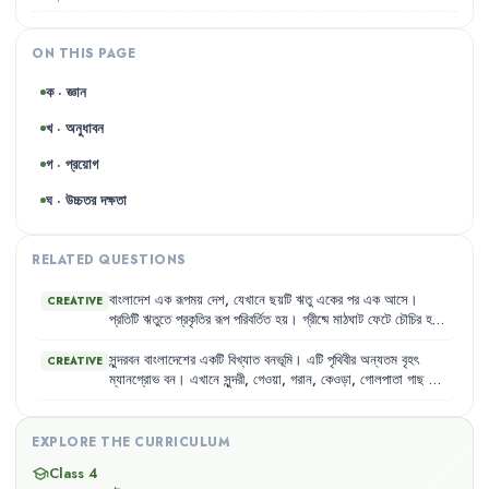
ON THIS PAGE
ক · জ্ঞান
খ · অনুধাবন
গ · প্রয়োগ
ঘ · উচ্চতর দক্ষতা
RELATED QUESTIONS
বাংলাদেশ
এক
রূপময়
দেশ
,
যেখানে
ছয়টি
ঋতু
একের
পর
এক
আসে
।
CREATIVE
প্রতিটি
ঋতুতে
প্রকৃতির
রূপ
পরিবর্তিত
হয়
।
গ্রীষ্মে
মাঠঘাট
ফেটে
চৌচির
হয়
,
বর্ষায়
নদীনালা
পানিতে
ভরে
যায়
।
শরতে
সাদা
মেঘ
ভেসে
বেড়ায়
আর
হেমন্তে
ধান
পাকে
।
শীতকালে
ঠান্ডা
হাওয়া
বয়ে
যায়
এবং
বসন্তে
শিমুল
,
সুন্দরবন
বাংলাদেশের
একটি
বিখ্যাত
বনভূমি
।
এটি
পৃথিবীর
অন্যতম
বৃহৎ
CREATIVE
পলাশ
,
কৃষ্ণচূড়া
ফুল
ফোটে
।
ম্যানগ্রোভ
বন
।
এখানে
সুন্দরী
,
গেওয়া
,
গরান
,
কেওড়া
,
গোলপাতা
গাছ
দেখা
যায়
।
সুন্দরবনে
বাঘ
,
হরিণ
,
কুমির
এবং
মাছরাঙা
,
মৌটুসি
,
মদনটাক
ইত্যাদি
পাখি
বাস
করে
।
EXPLORE THE CURRICULUM
Class 4
school