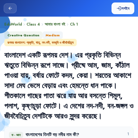
লগইন
arrow_back
login
EduWorld
Class 4
আমার বাংলা বই
Ch
1
chevron_right
chevron_right
chevron_right
Creative Question
Medium
রূপময় বাংলাদেশ: প্রকৃতি, ঋতু, নদ-নদী, বনভূমি ও জীববৈচিত্র্য
বাংলাদেশ
একটি
রূপময়
দেশ
।
এর
প্রকৃতি
বিভিন্ন
ঋতুতে
বিভিন্ন
রূপে
সাজে
।
গ্রীষ্মে
আম
,
জাম
,
কাঁঠাল
পাওয়া
যায়
,
বর্ষায়
ফোটে
কদম
,
কেয়া
।
শরতের
আকাশে
সাদা
মেঘ
ভেসে
বেড়ায়
এবং
হেমন্তে
ধান
পাকে
।
শীতকালে
গাছের
পাতা
ঝরে
যায়
আর
বসন্তে
শিমুল
,
পলাশ
,
কৃষ্ণচূড়া
ফোটে
।
এ
দেশের
নদ-নদী
,
বন-জঙ্গল
ও
জীববৈচিত্র্য
দেশটিকে
আরও
সুন্দর
করেছে
।
বাংলাদেশের
তিনটি
বড়
নদীর
নাম
কী
?
1
ক
·
জ্ঞান