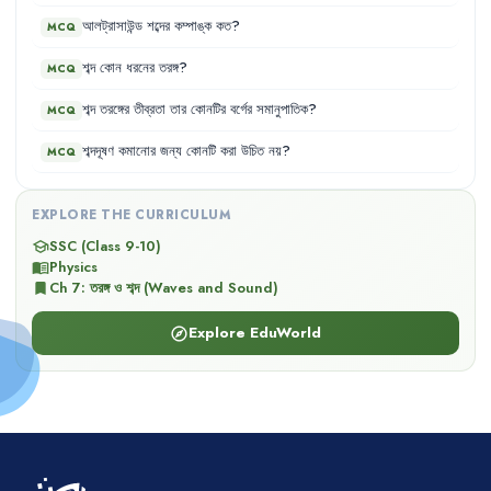
আলট্রাসাউন্ড
শব্দের
কম্পাঙ্ক
কত
?
MCQ
শব্দ
কোন
ধরনের
তরঙ্গ
?
MCQ
শব্দ
তরঙ্গের
তীব্রতা
তার
কোনটির
বর্গের
সমানুপাতিক
?
MCQ
শব্দদূষণ
কমানোর
জন্য
কোনটি
করা
উচিত
নয়
?
MCQ
EXPLORE THE CURRICULUM
SSC (Class 9-10)
school
Physics
menu_book
Ch
7
:
তরঙ্গ ও শব্দ (Waves and Sound)
bookmark
Explore EduWorld
explore