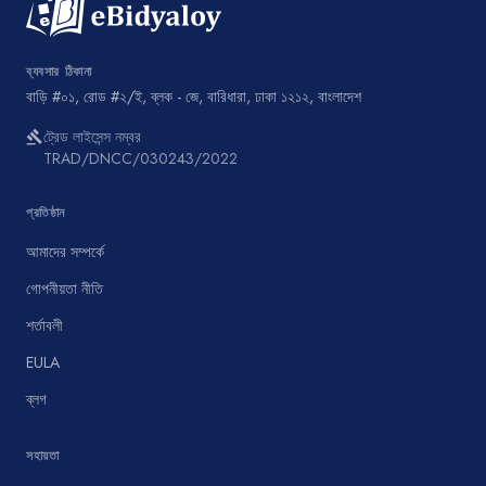
ব্যবসার ঠিকানা
বাড়ি #০১, রোড #২/ই, ব্লক - জে, বারিধারা, ঢাকা ১২১২, বাংলাদেশ
ট্রেড লাইসেন্স নম্বর
gavel
TRAD/DNCC/030243/2022
প্রতিষ্ঠান
আমাদের সম্পর্কে
গোপনীয়তা নীতি
শর্তাবলী
EULA
ব্লগ
সহায়তা