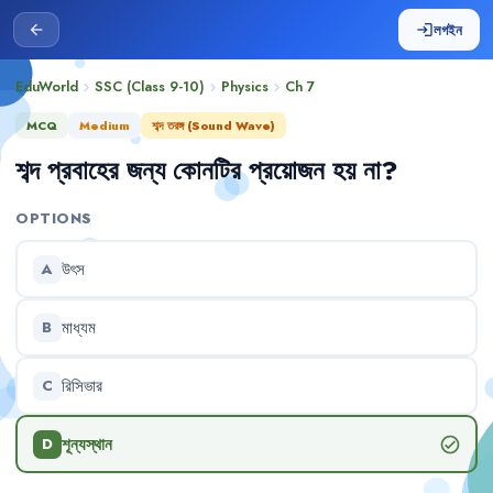
লগইন
arrow_back
login
EduWorld
SSC (Class 9-10)
Physics
Ch
7
chevron_right
chevron_right
chevron_right
MCQ
Medium
শব্দ তরঙ্গ (Sound Wave)
শব্দ
প্রবাহের
জন্য
কোনটির
প্রয়োজন
হয়
না
?
OPTIONS
উৎস
A
মাধ্যম
B
রিসিভার
C
শূন্যস্থান
check_circle
D