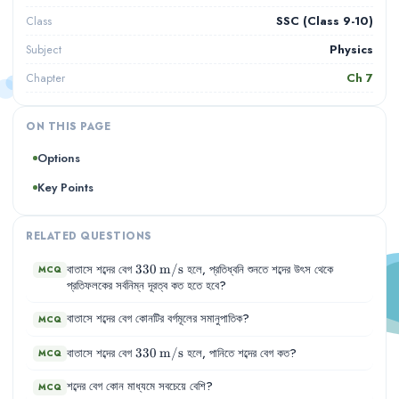
SSC (Class 9-10)
Class
Physics
Subject
Ch
7
Chapter
ON THIS PAGE
Options
Key Points
RELATED QUESTIONS
330\,\text{m/s}
330
m/s
বাতাসে
শব্দের
বেগ
হলে
,
প্রতিধ্বনি
শুনতে
শব্দের
উৎস
থেকে
MCQ
প্রতিফলকের
সর্বনিম্ন
দূরত্ব
কত
হতে
হবে
?
বাতাসে
শব্দের
বেগ
কোনটির
বর্গমূলের
সমানুপাতিক
?
MCQ
330\,\text{m/s}
330
m/s
বাতাসে
শব্দের
বেগ
হলে
,
পানিতে
শব্দের
বেগ
কত
?
MCQ
শব্দের
বেগ
কোন
মাধ্যমে
সবচেয়ে
বেশি
?
MCQ