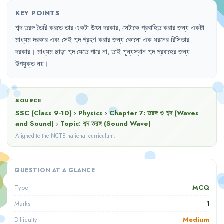
KEY POINTS
শব্দ
তরঙ্গ
তৈরি
করতে
তার
একটা
উৎস
দরকার
,
সেটাকে
প্রবাহিত
করার
জন্য
একটা
মাধ্যম
দরকার
এবং
সেই
শব্দ
গ্রহণ
করার
জন্য
কোনো
এক
ধরনের
রিসিভার
দরকার
।
মাধ্যম
ছাড়া
শব্দ
যেতে
পারে
না
,
তাই
শূন্যস্থান
শব্দ
প্রবাহের
জন্য
উপযুক্ত
নয়
।
SOURCE
SSC (Class 9-10)
›
Physics
›
Chapter
7
:
তরঙ্গ ও শব্দ (Waves
and Sound)
›
Topic:
শব্দ তরঙ্গ (Sound Wave)
Aligned to the NCTB national curriculum.
QUESTION AT A GLANCE
MCQ
Type
1
Marks
Medium
Difficulty