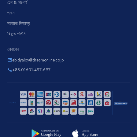
হেল্প & সাপোর্ট
প্লান
সচরাচর জিজ্ঞাস্য
রিফান্ড পলিসি
যোগাযোগ
ebidyaloy@dreamonline.co.jp
email
+88-01601-497-697
phone