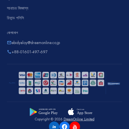
সচরাচর জিজ্ঞাস্য
রিফান্ড পলিসি
যোগাযোগ
ebidyaloy@dreamonline.co.jp
email
+88-01601-497-697
phone
Copyright © 2026
DreamOnline Limited
in