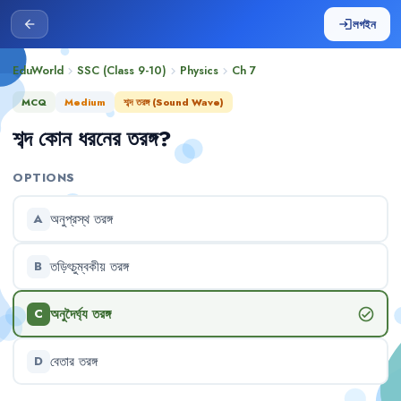
লগইন
arrow_back
login
EduWorld
SSC (Class 9-10)
Physics
Ch
7
chevron_right
chevron_right
chevron_right
MCQ
Medium
শব্দ তরঙ্গ (Sound Wave)
শব্দ
কোন
ধরনের
তরঙ্গ
?
OPTIONS
অনুপ্রস্থ
তরঙ্গ
A
তড়িৎচুম্বকীয়
তরঙ্গ
B
অনুদৈর্ঘ্য
তরঙ্গ
check_circle
C
বেতার
তরঙ্গ
D