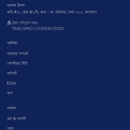
ব্যবসার ঠিকানা
বাড়ি #০১, রোড #২/ই, ব্লক - জে, বারিধারা, ঢাকা ১২১২, বাংলাদেশ
ট্রেড লাইসেন্স নম্বর
gavel
TRAD/DNCC/030243/2022
প্রতিষ্ঠান
আমাদের সম্পর্কে
গোপনীয়তা নীতি
শর্তাবলী
EULA
ব্লগ
সহায়তা
হেল্প & সাপোর্ট
প্লান