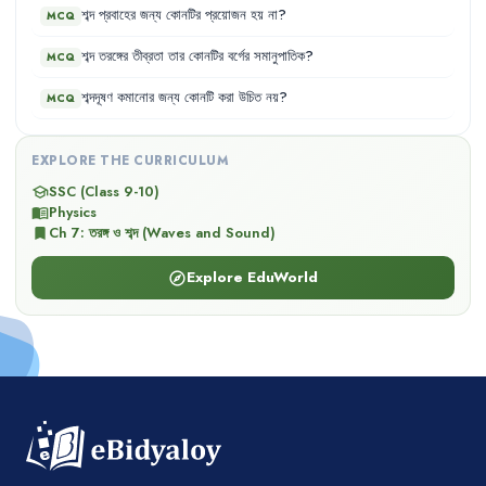
শব্দ
প্রবাহের
জন্য
কোনটির
প্রয়োজন
হয়
না
?
MCQ
শব্দ
তরঙ্গের
তীব্রতা
তার
কোনটির
বর্গের
সমানুপাতিক
?
MCQ
শব্দদূষণ
কমানোর
জন্য
কোনটি
করা
উচিত
নয়
?
MCQ
EXPLORE THE CURRICULUM
SSC (Class 9-10)
school
Physics
menu_book
Ch
7
:
তরঙ্গ ও শব্দ (Waves and Sound)
bookmark
Explore EduWorld
explore