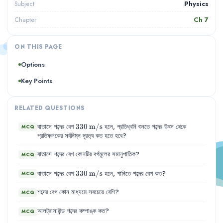
Physics
Subject
Ch
7
Chapter
ON THIS PAGE
Options
Key Points
RELATED QUESTIONS
330\,\text{m/s}
330
m/s
বাতাসে
শব্দের
বেগ
হলে
,
প্রতিধ্বনি
শুনতে
শব্দের
উৎস
থেকে
MCQ
প্রতিফলকের
সর্বনিম্ন
দূরত্ব
কত
হতে
হবে
?
বাতাসে
শব্দের
বেগ
কোনটির
বর্গমূলের
সমানুপাতিক
?
MCQ
330\,\text{m/s}
330
m/s
বাতাসে
শব্দের
বেগ
হলে
,
পানিতে
শব্দের
বেগ
কত
?
MCQ
শব্দের
বেগ
কোন
মাধ্যমে
সবচেয়ে
বেশি
?
MCQ
আলট্রাসাউন্ড
শব্দের
কম্পাঙ্ক
কত
?
MCQ