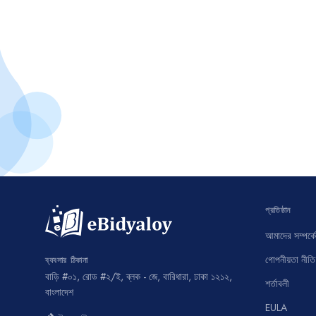
প্রতিষ্ঠান
আমাদের সম্পর্কে
গোপনীয়তা নীতি
ব্যবসার ঠিকানা
বাড়ি #০১, রোড #২/ই, ব্লক - জে, বারিধারা, ঢাকা ১২১২,
শর্তাবলী
বাংলাদেশ
EULA