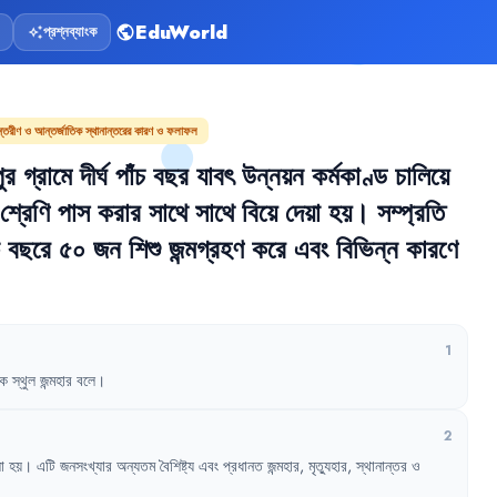
EduWorld
প্রশ্নব্যাংক
public
auto_awesome
ন্তরীণ ও আন্তর্জাতিক স্থানান্তরের কারণ ও ফলাফল
ুর
গ্রামে
দীর্ঘ
পাঁচ
বছর
যাবৎ
উন্নয়ন
কর্মকাণ্ড
চালিয়ে
শ্রেণি
পাস
করার
সাথে
সাথে
বিয়ে
দেয়া
হয়
।
সম্প্রতি
বছরে
৫০
জন
শিশু
জন্মগ্রহণ
করে
এবং
বিভিন্ন
কারণে
1
কে
স্থুল
জন্মহার
বলে
।
2
া
হয়
।
এটি
জনসংখ্যার
অন্যতম
বৈশিষ্ট্য
এবং
প্রধানত
জন্মহার
,
মৃত্যুহার
,
স্থানান্তর
ও