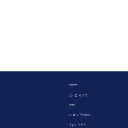
সহায়তা
হেল্প & সাপোর্ট
প্লান
সচরাচর জিজ্ঞাস্য
রিফান্ড পলিসি