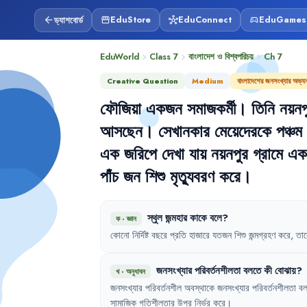
ড্যাশবোর্ড
EduStore
EduConnect
EduGames
arrow_back
storefront
hub
sports_esports
EduWorld
Class 7
বাংলাদেশ ও বিশ্বপরিচয়
Ch
7
chevron_right
chevron_right
chevron_right
Creative Question
Medium
বাংলাদেশের জনসংখ্যার অভ্য
ফৌজিয়া
একজন
সমাজকর্মী
।
তিনি
নয়নপ
আসছেন
।
সেখানকার
মেয়েদেরকে
পঞ্চম
এক
জরিপে
দেখা
যায়
নয়নপুর
গ্রামে
এক
পাঁচ
জন
শিশু
মৃত্যুবরণ
করে
।
স্থুল
জন্মহার
কাকে
বলে
?
ক
·
জ্ঞান
কোনো
নির্দিষ্ট
বছরে
প্রতি
হাজারে
যতজন
শিশু
জন্মগ্রহণ
করে
,
তা
জনসংখ্যার
পরিবর্তনশীলতা
বলতে
কী
বোঝায়
?
খ
·
অনুধাবন
জনসংখ্যার
পরিবর্তনশীল
অবস্থাকে
জনসংখ্যার
পরিবর্তনশীলতা
বল
সামাজিক
গতিশীলতার
উপর
নির্ভর
করে
।