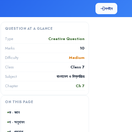
লগইন
login
QUESTION AT A GLANCE
Creative Question
Type
10
Marks
Medium
Difficulty
Class 7
Class
বাংলাদেশ ও বিশ্বপরিচয়
Subject
Ch
7
Chapter
ON THIS PAGE
ক · জ্ঞান
খ · অনুধাবন
গ · প্রয়োগ