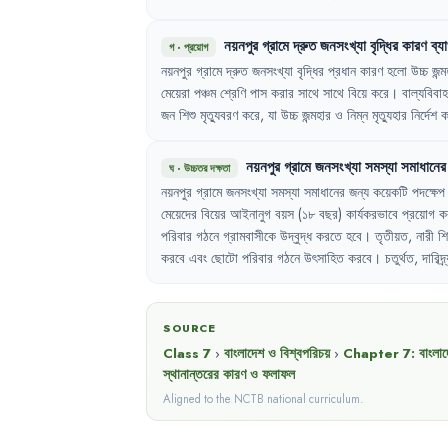
নয়নপুর
গ্রামে
দ্রুত
জনসংখ্যা
বৃদ্ধির
কারণ
ব্যা
গ
·
প্রয়োগ
নয়নপুর
গ্রামে
দ্রুত
জনসংখ্যা
বৃদ্ধির
প্রধান
কারণ
হলো
উচ্চ
জন্
মেয়েরা
পঞ্চম
শ্রেণি
পাস
করার
সাথে
সাথে
বিয়ে
করে
।
বাল্যবিবাহ
জন
শিশু
মৃত্যুবরণ
করে
,
যা
উচ্চ
জন্মহার
ও
নিম্ন
মৃত্যুহার
নির্দেশ
ক
নয়নপুর
গ্রামে
জনসংখ্যা
সমস্যা
সমাধানের
ঘ
·
উচ্চতর দক্ষতা
নয়নপুর
গ্রামে
জনসংখ্যা
সমস্যা
সমাধানের
জন্য
কয়েকটি
পদক্ষেপ
মেয়েদের
বিয়ের
আইনানুগ
বয়স
(১৮
বছর)
কার্যকরভাবে
প্রয়োগ
ক
পরিবার
গঠনে
গ্রামবাসীকে
উদ্বুদ্ধ
করতে
হবে
।
তৃতীয়ত
,
নারী
শি
করবে
এবং
ছোটো
পরিবার
গঠনে
উৎসাহিত
করবে
।
চতুর্থত
,
দারিদ্র
SOURCE
Class 7
›
বাংলাদেশ ও বিশ্বপরিচয়
›
Chapter
7
:
বাংলা
স্থানান্তরের কারণ ও ফলাফল
Aligned to the NCTB national curriculum.