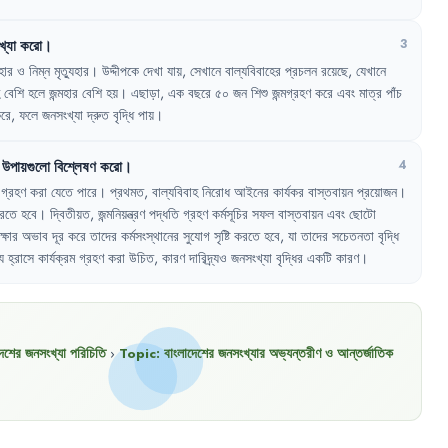
খ্যা
করো
।
3
মহার
ও
নিম্ন
মৃত্যুহার
।
উদ্দীপকে
দেখা
যায়
,
সেখানে
বাল্যবিবাহের
প্রচলন
রয়েছে
,
যেখানে
বেশি
হলে
জন্মহার
বেশি
হয়
।
এছাড়া
,
এক
বছরে
৫০
জন
শিশু
জন্মগ্রহণ
করে
এবং
মাত্র
পাঁচ
রে
,
ফলে
জনসংখ্যা
দ্রুত
বৃদ্ধি
পায়
।
উপায়গুলো
বিশ্লেষণ
করো
।
4
গ্রহণ
করা
যেতে
পারে
।
প্রথমত
,
বাল্যবিবাহ
নিরোধ
আইনের
কার্যকর
বাস্তবায়ন
প্রয়োজন
।
রতে
হবে
।
দ্বিতীয়ত
,
জন্মনিয়ন্ত্রণ
পদ্ধতি
গ্রহণ
কর্মসূচির
সফল
বাস্তবায়ন
এবং
ছোটো
ক্ষার
অভাব
দূর
করে
তাদের
কর্মসংস্থানের
সুযোগ
সৃষ্টি
করতে
হবে
,
যা
তাদের
সচেতনতা
বৃদ্ধি
্য
হ্রাসে
কার্যক্রম
গ্রহণ
করা
উচিত
,
কারণ
দারিদ্র্যও
জনসংখ্যা
বৃদ্ধির
একটি
কারণ
।
দেশের জনসংখ্যা পরিচিতি
›
Topic:
বাংলাদেশের জনসংখ্যার অভ্যন্তরীণ ও আন্তর্জাতিক