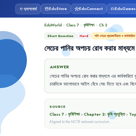
ড্যাশবোর্ড
EduStore
EduConnect
EduGames
arrow_back
storefront
hub
sports_esports
EduWorld
Class 7
কৃষিশিক্ষা
Ch
2
chevron_right
chevron_right
chevron_right
Short Question
Hard
পানি সেচের প্রয়োজনীয়তা ও কার্যকারিতা ব
সেচের
পানির
অপচয়
রোধ
করার
মাধ্যমে
ANSWER
সেচের
পানির
অপচয়
রোধ
করার
মাধ্যমে
এর
কার্যকারিতা
ব
চারদিকে
ভালোভাবে
আইল
বেঁধে
সেচ
দিতে
হবে
এবং
বিক
SOURCE
Class 7
›
কৃষিশিক্ষা
›
Chapter
2
:
কৃষি প্রযুক্তি
›
Top
Aligned to the NCTB national curriculum.