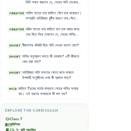
নিয়ন্ত্রণ
করতে
এবং
পানির
অপচয়
কমাতে
তিনি
লক্ষ্য
করলেন
যে
,
সেচের
পানি
দেওয়ার
সাহায্য
করবে
।
পর
এটি
মাটির
গভীরে
চলে
যাচ্ছে
এবং
পাশের
জমিতেও
চুইয়ে
যাচ্ছে
।
এতে
তার
ফসলের
শামিম
সাহেব
তার
জমিতে
পেঁপে
চাষ
করেছেন
।
CREATIVE
উৎপাদন
ব্যাহত
হচ্ছে
এবং
পানির
অপচয়
সম্প্রতি
অতিরিক্ত
বৃষ্টির
কারণে
তার
পেঁপে
হচ্ছে
।
ক্ষেতে
পানি
জমে
গেছে
।
তিনি
জানেন
যে
,
অতিরিক্ত
পানি
পেঁপে
গাছের
জন্য
ক্ষতিকর
করিম
সাহেব
তার
জমিতে
ধান
চাষ
করার
জন্য
CREATIVE
এবং
গাছের
বৃদ্ধি
ব্যাহত
হতে
পারে
।
তিনি
সেচ
দিতে
গিয়ে
দেখলেন
যে
,
সেচের
পানির
দ্রুত
এই
অতিরিক্ত
পানি
অপসারণের
উপায়
একটি
বড়
অংশ
মাটির
স্তর
ভেদ
করে
নিচের
খুঁজছেন
।
দিকে
চলে
যাচ্ছে
এবং
কিছু
অংশ
পাশের
জমিতে
বীজতলায়
ঝাঁঝরি
দিয়ে
পানি
দেওয়া
ভালো
কেন
?
SHORT
চুইয়ে
যাচ্ছে
।
এতে
তার
সেচের
খরচ
বেড়ে
যাচ্ছে
এবং
পানির
অপচয়
হচ্ছে
।
তিনি
এই
পানির
অনুস্রবণ
বলতে
কী
বোঝায়
?
এটি
কীভাবে
SHORT
সমস্যা
সমাধানের
জন্য
কৃষি
কর্মকর্তার
রোধ
করা
যায়
?
শরণাপন্ন
হলেন
।
অতিরিক্ত
পানি
ফসলের
ক্ষেতে
জমে
থাকলে
SHORT
উপকারী
অণুজীবের
ওপর
কী
প্রভাব
পড়ে
?
জমিতে
ইঁদুরের
গর্তের
মাধ্যমে
সেচের
পানির
অপচয়
MCQ
হয়
।
এই
ধরনের
অপচয়কে
কী
বলা
হয়
?
EXPLORE THE CURRICULUM
Class 7
school
কৃষিশিক্ষা
menu_book
Ch
2
:
কৃষি প্রযুক্তি
bookmark