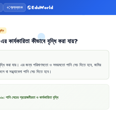
EduWorld
প্রশ্নব্যাংক
public
auto_awesome
ৃদ্ধি
এর
কার্যকারিতা
কীভাবে
বৃদ্ধি
করা
যায়
?
ৃদ্ধি
করা
যায়
।
এর
জন্য
পরিমাণমতো
ও
সময়মতো
পানি
সেচ
দিতে
হবে
,
জমির
েলে
বা
সন্ধ্যাবেলা
পানি
সেচ
দিতে
হবে
।
ic:
পানি সেচের প্রয়োজনীয়তা ও কার্যকারিতা বৃদ্ধি