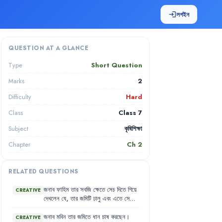
লগইন
login
QUESTION AT A GLANCE
Short Question
Type
2
Marks
Hard
Difficulty
Class 7
Class
কৃষিশিক্ষা
Subject
Ch
2
Chapter
RELATED QUESTIONS
জনাব
ফাহিম
তার
সবজি
ক্ষেতে
সেচ
দিতে
গিয়ে
CREATIVE
দেখলেন
যে
,
তার
জমিটি
ঢালু
এবং
এতে
সেচের
পানি
ধরে
রাখা
কঠিন
হয়ে
পড়ছে
।
তিনি
এমন
একটি
সেচ
পদ্ধতি
খুঁজছেন
যা
ঢালু
জমিতে
পানি
জনাব
মবিন
তার
জমিতে
ধান
চাষ
করছেন
।
CREATIVE