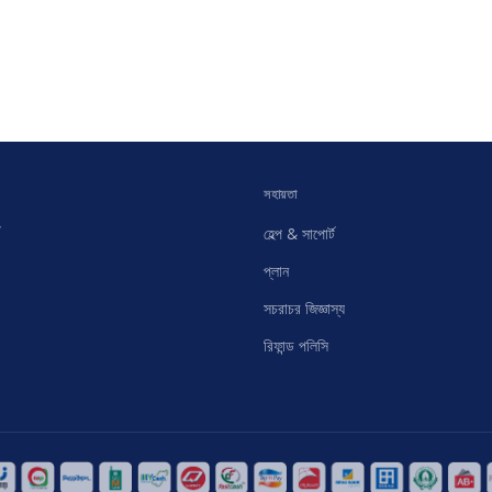
সহায়তা
হেল্প & সাপোর্ট
প্লান
সচরাচর জিজ্ঞাস্য
রিফান্ড পলিসি