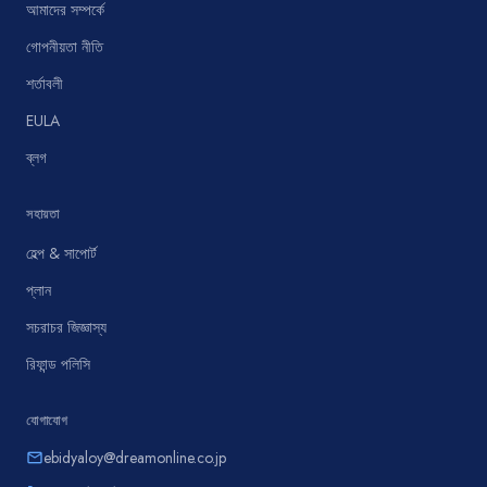
আমাদের সম্পর্কে
গোপনীয়তা নীতি
শর্তাবলী
EULA
ব্লগ
সহায়তা
হেল্প & সাপোর্ট
প্লান
সচরাচর জিজ্ঞাস্য
রিফান্ড পলিসি
যোগাযোগ
ebidyaloy@dreamonline.co.jp
email