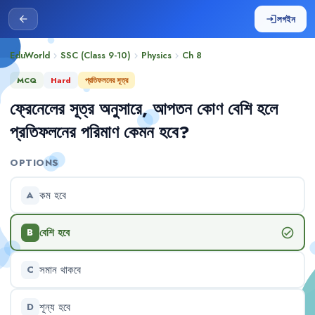
লগইন
arrow_back
login
EduWorld
SSC (Class 9-10)
Physics
Ch
8
chevron_right
chevron_right
chevron_right
MCQ
Hard
প্রতিফলনের সূত্র
ফ্রেনেলের
সূত্র
অনুসারে
,
আপতন
কোণ
বেশি
হলে
প্রতিফলনের
পরিমাণ
কেমন
হবে
?
OPTIONS
কম
হবে
A
বেশি
হবে
check_circle
B
সমান
থাকবে
C
শূন্য
হবে
D