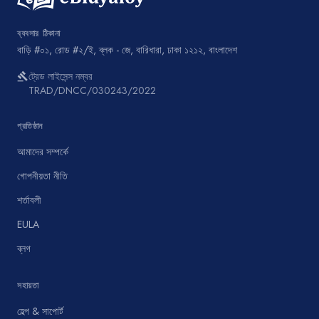
ব্যবসার ঠিকানা
বাড়ি #০১, রোড #২/ই, ব্লক - জে, বারিধারা, ঢাকা ১২১২, বাংলাদেশ
ট্রেড লাইসেন্স নম্বর
gavel
TRAD/DNCC/030243/2022
প্রতিষ্ঠান
আমাদের সম্পর্কে
গোপনীয়তা নীতি
শর্তাবলী
EULA
ব্লগ
সহায়তা
হেল্প & সাপোর্ট