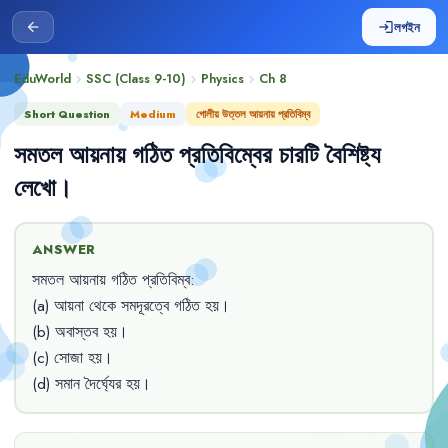
লগইন
arrow_back
login
EduWorld
SSC (Class 9-10)
Physics
Ch
8
chevron_right
chevron_right
chevron_right
Short Question
Medium
গোলীয় উত্তল আয়নায় প্রতিবিম্ব
সমতল
আয়নায়
গঠিত
প্রতিবিম্বের
চারটি
বৈশিষ্ট্য
লেখো
।
ANSWER
সমতল
আয়নায়
গঠিত
প্রতিবিম্ব
:
(a) 
আয়না
থেকে
সমদূরত্বে
গঠিত
হয়
।
(b) 
অবাস্তব
হয়
।
(c) 
সোজা
হয়
।
(d) 
সমান
দৈর্ঘ্যের
হয়
।