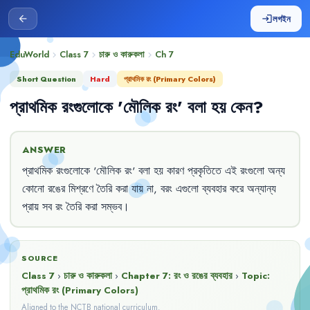
লগইন
arrow_back
login
EduWorld
Class 7
চারু ও কারুকলা
Ch
7
chevron_right
chevron_right
chevron_right
Short Question
Hard
প্রাথমিক রং (Primary Colors)
প্রাথমিক
রংগুলোকে
'
মৌলিক
রং
'
বলা
হয়
কেন
?
ANSWER
প্রাথমিক
রংগুলোকে
'
মৌলিক
রং
'
বলা
হয়
কারণ
প্রকৃতিতে
এই
রংগুলো
অন্য
কোনো
রঙের
মিশ্রণে
তৈরি
করা
যায়
না
,
বরং
এগুলো
ব্যবহার
করে
অন্যান্য
প্রায়
সব
রং
তৈরি
করা
সম্ভব
।
SOURCE
Class 7
›
চারু ও কারুকলা
›
Chapter
7
:
রং ও রঙের ব্যবহার
›
Topic:
প্রাথমিক রং (Primary Colors)
Aligned to the NCTB national curriculum.