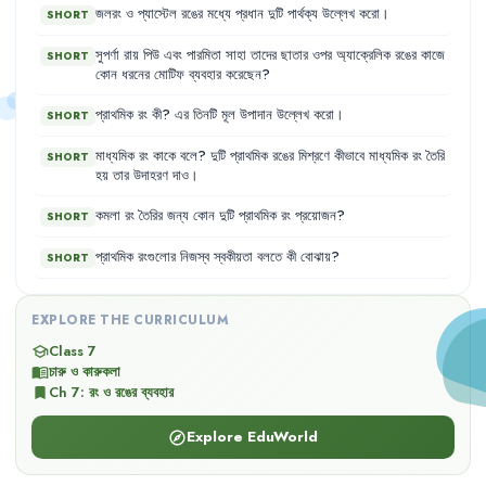
জলরং
ও
প্যাস্টেল
রঙের
মধ্যে
প্রধান
দুটি
পার্থক্য
উল্লেখ
করো
।
SHORT
সুপর্ণা
রায়
পিউ
এবং
পারমিতা
সাহা
তাদের
ছাতার
ওপর
অ্যাক্রেলিক
রঙের
কাজে
SHORT
কোন
ধরনের
মোটিফ
ব্যবহার
করেছেন
?
প্রাথমিক
রং
কী
?
এর
তিনটি
মূল
উপাদান
উল্লেখ
করো
।
SHORT
মাধ্যমিক
রং
কাকে
বলে
?
দুটি
প্রাথমিক
রঙের
মিশ্রণে
কীভাবে
মাধ্যমিক
রং
তৈরি
SHORT
হয়
তার
উদাহরণ
দাও
।
কমলা
রং
তৈরির
জন্য
কোন
দুটি
প্রাথমিক
রং
প্রয়োজন
?
SHORT
প্রাথমিক
রংগুলোর
নিজস্ব
স্বকীয়তা
বলতে
কী
বোঝায়
?
SHORT
EXPLORE THE CURRICULUM
Class 7
school
চারু ও কারুকলা
menu_book
Ch
7
:
রং ও রঙের ব্যবহার
bookmark
Explore EduWorld
explore