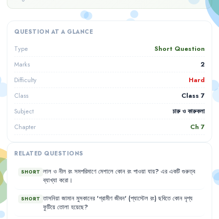
QUESTION AT A GLANCE
Short Question
Type
2
Marks
Hard
Difficulty
Class 7
Class
চারু ও কারুকলা
Subject
Ch
7
Chapter
RELATED QUESTIONS
লাল
ও
নীল
রং
সমপরিমাণে
মেশালে
কোন
রং
পাওয়া
যায়
?
এর
একটি
গুরুত্ব
SHORT
ব্যাখ্যা
করো
।
তাসনিয়া
জামান
মুসকানের
'
গ্রামীণ
জীবন
'
(প্যাস্টেল
রং)
ছবিতে
কোন
দৃশ্য
SHORT
ফুটিয়ে
তোলা
হয়েছে
?