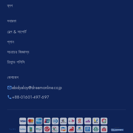
ব্লগ
সহায়তা
হেল্প & সাপোর্ট
প্লান
সচরাচর জিজ্ঞাস্য
রিফান্ড পলিসি
যোগাযোগ
ebidyaloy@dreamonline.co.jp
email
+88-01601-497-697
phone