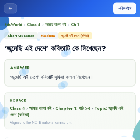
লগইন
arrow_back
login
EduWorld
Class 4
আমার বাংলা বই
Ch
1
chevron_right
chevron_right
chevron_right
Short Question
Medium
জন্মেছি এই দেশে (কবিতা)
‘
জন্মেছি
এই
দেশে
’
কবিতাটি
কে
লিখেছেন
?
ANSWER
‘
জন্মেছি
এই
দেশে
’
কবিতাটি
সুফিয়া
কামাল
লিখেছেন
।
SOURCE
Class 4
›
আমার বাংলা বই
›
Chapter
1
:
পাঠ ১-৫
›
Topic:
জন্মেছি এই
দেশে (কবিতা)
Aligned to the NCTB national curriculum.