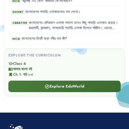
‘
জন্মেছি
এই
দেশে
’
কবিতাটি
কে
লিখেছেন
?
MCQ
বাংলাদেশের
পাহাড়ি
এলাকাগুলোর
নাম
লেখো
।
SHORT
বাংলাদেশের
বেশিরভাগ
এলাকা
সমতল
হলেও
কিছু
পাহাড়ি
এলাকাও
রয়েছে
।
CREATIVE
রাঙামাটি
,
বান্দরবান
,
খাগড়াছড়ি
পাহাড়ি
এলাকা
হিসেবে
পরিচিত
।
এছাড়া
ময়মনসিংহ
ও
সিলেট
অঞ্চলেও
ছোটো-বড়ো
পাহাড়
আছে
।
এসব
পাহাড়েও
নানা
জাতের
গাছ
,
পশু
,
পাখি
দেখা
যায়
।
বাংলাদেশের
তিনটি
বড়ো
নদীর
নাম
কী
?
MCQ
EXPLORE THE CURRICULUM
Class 4
school
আমার বাংলা বই
menu_book
Ch
1
:
পাঠ ১-৫
bookmark
Explore EduWorld
explore