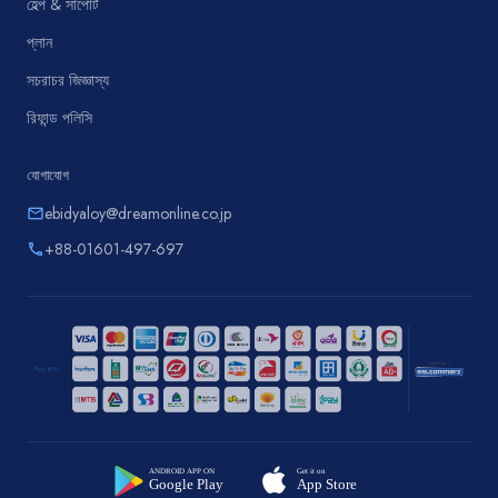
হেল্প & সাপোর্ট
প্লান
সচরাচর জিজ্ঞাস্য
রিফান্ড পলিসি
যোগাযোগ
ebidyaloy@dreamonline.co.jp
email
+88-01601-497-697
phone