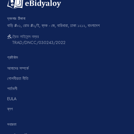
ব্যবসার ঠিকানা
বাড়ি #০১, রোড #২/ই, ব্লক - জে, বারিধারা, ঢাকা ১২১২, বাংলাদেশ
ট্রেড লাইসেন্স নম্বর
gavel
TRAD/DNCC/030243/2022
প্রতিষ্ঠান
আমাদের সম্পর্কে
গোপনীয়তা নীতি
শর্তাবলী
EULA
ব্লগ
সহায়তা