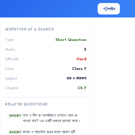
লগইন
login
QUESTION AT A GLANCE
Short Question
Type
2
Marks
Hard
Difficulty
Class 7
Class
চারু ও কারুকলা
Subject
Ch
7
Chapter
RELATED QUESTIONS
লাল
ও
নীল
রং
সমপরিমাণে
মেশালে
কোন
রং
SHORT
পাওয়া
যায়
?
এর
একটি
গুরুত্ব
ব্যাখ্যা
করো
।
জলরং
ও
প্যাস্টেল
রঙের
মধ্যে
প্রধান
দুটি
SHORT