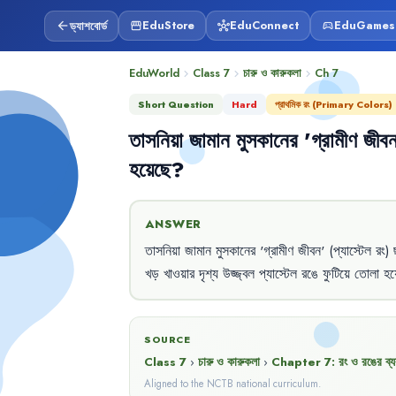
ড্যাশবোর্ড
EduStore
EduConnect
EduGames
arrow_back
storefront
hub
sports_esports
EduWorld
Class 7
চারু ও কারুকলা
Ch
7
chevron_right
chevron_right
chevron_right
Short Question
Hard
প্রাথমিক রং (Primary Colors)
তাসনিয়া
জামান
মুসকানের
'
গ্রামীণ
জীব
হয়েছে
?
ANSWER
তাসনিয়া
জামান
মুসকানের
'
গ্রামীণ
জীবন
'
(প্যাস্টেল
রং)
খড়
খাওয়ার
দৃশ্য
উজ্জ্বল
প্যাস্টেল
রঙে
ফুটিয়ে
তোলা
হয়
SOURCE
Class 7
›
চারু ও কারুকলা
›
Chapter
7
:
রং ও রঙের ব্য
Aligned to the NCTB national curriculum.