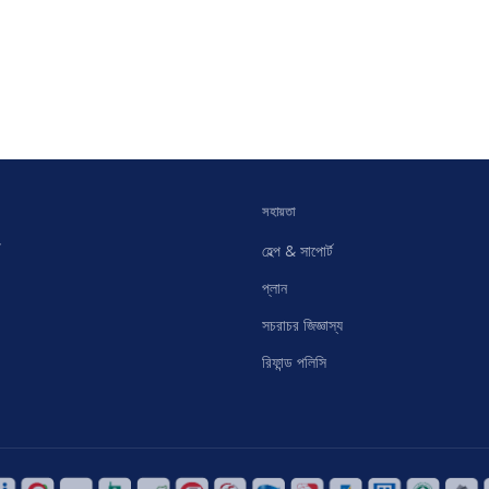
সহায়তা
হেল্প & সাপোর্ট
প্লান
সচরাচর জিজ্ঞাস্য
রিফান্ড পলিসি