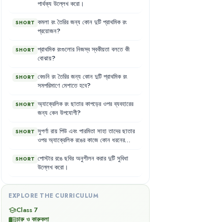
পার্থক্য
উল্লেখ
করো
।
কমলা
রং
তৈরির
জন্য
কোন
দুটি
প্রাথমিক
রং
SHORT
প্রয়োজন
?
প্রাথমিক
রংগুলোর
নিজস্ব
স্বকীয়তা
বলতে
কী
SHORT
বোঝায়
?
বেগুনি
রং
তৈরির
জন্য
কোন
দুটি
প্রাথমিক
রং
SHORT
সমপরিমাণে
মেশাতে
হবে
?
অ্যাক্রেলিক
রং
ছাতার
কাপড়ের
ওপর
ব্যবহারের
SHORT
জন্য
কেন
উপযোগী
?
সুপর্ণা
রায়
পিউ
এবং
পারমিতা
সাহা
তাদের
ছাতার
SHORT
ওপর
অ্যাক্রেলিক
রঙের
কাজে
কোন
ধরনের
মোটিফ
ব্যবহার
করেছেন
?
পোস্টার
রঙে
ছবির
অনুশীলন
করার
দুটি
সুবিধা
SHORT
উল্লেখ
করো
।
EXPLORE THE CURRICULUM
Class 7
school
চারু ও কারুকলা
menu_book