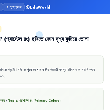
EduWorld
প্রশ্নব্যাংক
public
auto_awesome
ন
'
(প্যাস্টেল
রং)
ছবিতে
কোন
দৃশ্য
ফুটিয়ে
তোলা
ছবিতে
গ্রামীণ
নারী
ও
পুরুষের
ধান
কাটার
পরবর্তী
ব্যস্ত
জীবন
এবং
গবাদি
পশুর
েছে
।
বহার
›
Topic:
প্রাথমিক রং (Primary Colors)