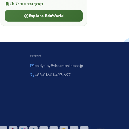
Ch
7
:
রং ও রঙের ব্যবহার
bookmark
Explore EduWorld
explore
যোগাযোগ
ebidyaloy@dreamonline.co.jp
email
+88-01601-497-697
phone