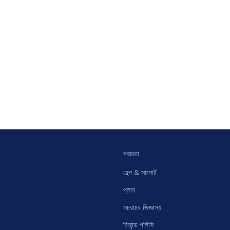
সহায়তা
হেল্প & সাপোর্ট
প্লান
সচরাচর জিজ্ঞাস্য
রিফান্ড পলিসি