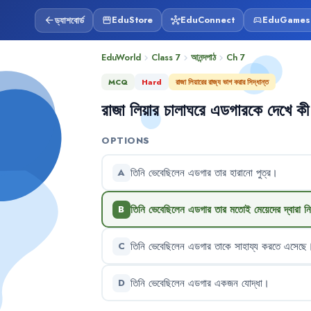
ড্যাশবোর্ড
EduStore
EduConnect
EduGames
arrow_back
storefront
hub
sports_esports
EduWorld
Class 7
আনন্দপাঠ
Ch
7
chevron_right
chevron_right
chevron_right
MCQ
Hard
রাজা লিয়ারের রাজ্য ভাগ করার সিদ্ধান্ত
রাজা
লিয়ার
চালাঘরে
এডগারকে
দেখে
কী
OPTIONS
তিনি
ভেবেছিলেন
এডগার
তার
হারানো
পুত্র
।
A
তিনি
ভেবেছিলেন
এডগার
তার
মতোই
মেয়েদের
দ্বারা
নি
B
তিনি
ভেবেছিলেন
এডগার
তাকে
সাহায্য
করতে
এসেছে
C
তিনি
ভেবেছিলেন
এডগার
একজন
যোদ্ধা
।
D