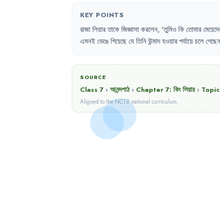
KEY POINTS
রাজা
লিয়ার
তাকে
জিজ্ঞাসা
করলেন
,
'
তুমিও
কি
তোমার
মেয়েদে
এমনই
ভেঙে
গিয়েছে
যে
তিনি
উন্মাদ
হওয়ার
পর্যায়ে
চলে
গেছে
SOURCE
Class 7
›
আনন্দপাঠ
›
Chapter
7
:
কিং লিয়ার
›
Topic
Aligned to the NCTB national curriculum.