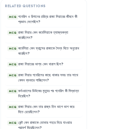
RELATED QUESTIONS
গনেরিল
ও
রিগানের
চরিত্র
রাজা
লিয়ারের
জীবনে
কী
MCQ
প্রভাব
ফেলেছিল
?
রাজা
লিয়ার
কেন
কর্ডেলিয়াকে
ত্যাজ্যকন্যা
MCQ
করেছিলেন
?
কর্ডেলিয়া
কেন
ফ্রান্সের
রাজাকে
সৈন্য
দিতে
অনুরোধ
MCQ
করেছিল
?
রাজা
লিয়ারের
ভাগ্য
কেন
খারাপ
ছিল
?
MCQ
রাজা
লিয়ার
গনেরিলের
কাছে
থাকার
সময়
তার
সাথে
MCQ
কেমন
ব্যবহার
পাচ্ছিলেন
?
কর্নওয়ালের
ডিউকের
মৃত্যুর
পর
গনেরিল
কী
সিদ্ধান্ত
MCQ
নিয়েছিল
?
রাজা
লিয়ার
কেন
তার
রাজ্য
তিন
ভাগে
ভাগ
করে
MCQ
দিতে
চেয়েছিলেন
?
কেন্ট
কেন
রাজাকে
ডোভার
শহরে
নিয়ে
যাওয়ার
MCQ
পরামর্শ
দিয়েছিলেন
?