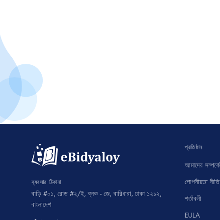
প্রতিষ্ঠান
আমাদের সম্পর্কে
গোপনীয়তা নীতি
ব্যবসার ঠিকানা
বাড়ি #০১, রোড #২/ই, ব্লক - জে, বারিধারা, ঢাকা ১২১২,
শর্তাবলী
বাংলাদেশ
EULA