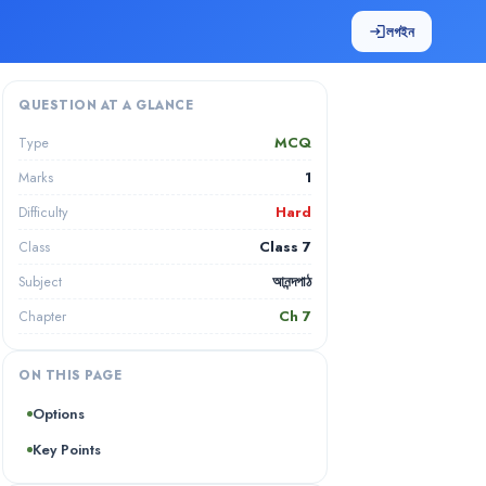
লগইন
login
QUESTION AT A GLANCE
MCQ
Type
1
Marks
Hard
Difficulty
Class 7
Class
আনন্দপাঠ
Subject
Ch
7
Chapter
ON THIS PAGE
Options
Key Points