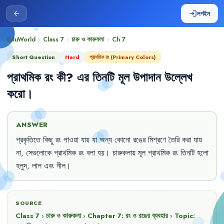
লগইন
arrow_back
login
EduWorld
Class 7
চারু ও কারুকলা
Ch
7
chevron_right
chevron_right
chevron_right
Short Question
Hard
প্রাথমিক রং (Primary Colors)
প্রাথমিক
রং
কী
?
এর
তিনটি
মূল
উপাদান
উল্লেখ
করো
।
ANSWER
প্রকৃতিতে
কিছু
রং
পাওয়া
যায়
যা
অন্য
কোনো
রঙের
মিশ্রণে
তৈরি
করা
যায়
না
,
সেগুলোকে
প্রাথমিক
রং
বলা
হয়
।
চারুকলায়
মূল
প্রাথমিক
রং
তিনটি
হলো
হলুদ
,
লাল
এবং
নীল
।
SOURCE
Class 7
›
চারু ও কারুকলা
›
Chapter
7
:
রং ও রঙের ব্যবহার
›
Topic: