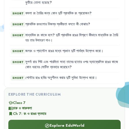
ফুটিয়ে
তোলা
হয়েছে
?
কমলা
রং
তৈরির
জন্য
কোন
দুটি
প্রাথমিক
রং
প্রয়োজন
?
SHORT
প্রাথমিক
রংগুলোর
নিজস্ব
স্বকীয়তা
বলতে
কী
বোঝায়
?
SHORT
মাধ্যমিক
রং
কাকে
বলে
?
দুটি
প্রাথমিক
রঙের
মিশ্রণে
কীভাবে
মাধ্যমিক
রং
তৈরি
SHORT
হয়
তার
উদাহরণ
দাও
।
জলরং
ও
প্যাস্টেল
রঙের
মধ্যে
প্রধান
দুটি
পার্থক্য
উল্লেখ
করো
।
SHORT
সুপর্ণা
রায়
পিউ
এবং
পারমিতা
সাহা
তাদের
ছাতার
ওপর
অ্যাক্রেলিক
রঙের
কাজে
SHORT
কোন
ধরনের
মোটিফ
ব্যবহার
করেছেন
?
পোস্টার
রঙে
ছবির
অনুশীলন
করার
দুটি
সুবিধা
উল্লেখ
করো
।
SHORT
EXPLORE THE CURRICULUM
Class 7
school
চারু ও কারুকলা
menu_book
Ch
7
:
রং ও রঙের ব্যবহার
bookmark
Explore EduWorld
explore