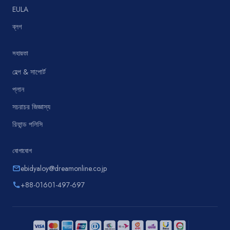
EULA
ব্লগ
সহায়তা
হেল্প & সাপোর্ট
প্লান
সচরাচর জিজ্ঞাস্য
রিফান্ড পলিসি
যোগাযোগ
ebidyaloy@dreamonline.co.jp
email
+88-01601-497-697
phone