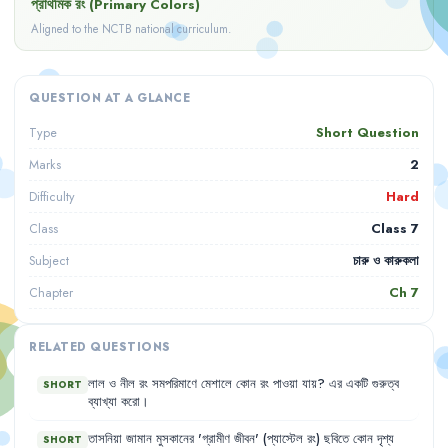
প্রাথমিক রং (Primary Colors)
Aligned to the NCTB national curriculum.
QUESTION AT A GLANCE
Short Question
Type
2
Marks
Hard
Difficulty
Class 7
Class
চারু ও কারুকলা
Subject
Ch
7
Chapter
RELATED QUESTIONS
লাল
ও
নীল
রং
সমপরিমাণে
মেশালে
কোন
রং
পাওয়া
যায়
?
এর
একটি
গুরুত্ব
SHORT
ব্যাখ্যা
করো
।
তাসনিয়া
জামান
মুসকানের
'
গ্রামীণ
জীবন
'
(প্যাস্টেল
রং)
ছবিতে
কোন
দৃশ্য
SHORT