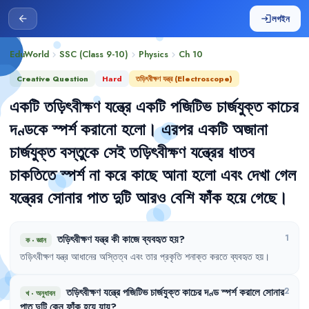
লগইন
arrow_back
login
EduWorld
SSC (Class 9-10)
Physics
Ch
10
chevron_right
chevron_right
chevron_right
Creative Question
Hard
তড়িৎবীক্ষণ যন্ত্র (Electroscope)
একটি
তড়িৎবীক্ষণ
যন্ত্রে
একটি
পজিটিভ
চার্জযুক্ত
কাচের
দণ্ডকে
স্পর্শ
করানো
হলো
।
এরপর
একটি
অজানা
চার্জযুক্ত
বস্তুকে
সেই
তড়িৎবীক্ষণ
যন্ত্রের
ধাতব
চাকতিতে
স্পর্শ
না
করে
কাছে
আনা
হলো
এবং
দেখা
গেল
যন্ত্রের
সোনার
পাত
দুটি
আরও
বেশি
ফাঁক
হয়ে
গেছে
।
তড়িৎবীক্ষণ
যন্ত্র
কী
কাজে
ব্যবহৃত
হয়
?
1
ক
·
জ্ঞান
তড়িৎবীক্ষণ
যন্ত্র
আধানের
অস্তিত্ব
এবং
তার
প্রকৃতি
শনাক্ত
করতে
ব্যবহৃত
হয়
।
তড়িৎবীক্ষণ
যন্ত্রে
পজিটিভ
চার্জযুক্ত
কাচের
দণ্ড
স্পর্শ
করালে
সোনার
2
খ
·
অনুধাবন
পাত
দুটি
কেন
ফাঁক
হয়ে
যায়
?