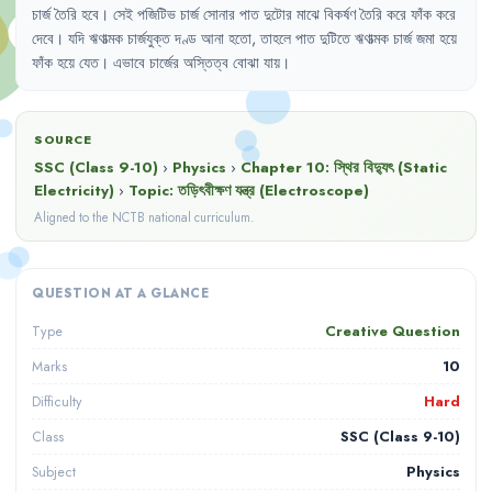
চার্জ
তৈরি
হবে
।
সেই
পজিটিভ
চার্জ
সোনার
পাত
দুটোর
মাঝে
বিকর্ষণ
তৈরি
করে
ফাঁক
করে
দেবে
।
যদি
ঋণাত্মক
চার্জযুক্ত
দণ্ড
আনা
হতো
,
তাহলে
পাত
দুটিতে
ঋণাত্মক
চার্জ
জমা
হয়ে
ফাঁক
হয়ে
যেত
।
এভাবে
চার্জের
অস্তিত্ব
বোঝা
যায়
।
SOURCE
SSC (Class 9-10)
›
Physics
›
Chapter
10
:
স্থির বিদ্যুৎ (Static
Electricity)
›
Topic:
তড়িৎবীক্ষণ যন্ত্র (Electroscope)
Aligned to the NCTB national curriculum.
QUESTION AT A GLANCE
Creative Question
Type
10
Marks
Hard
Difficulty
SSC (Class 9-10)
Class
Physics
Subject