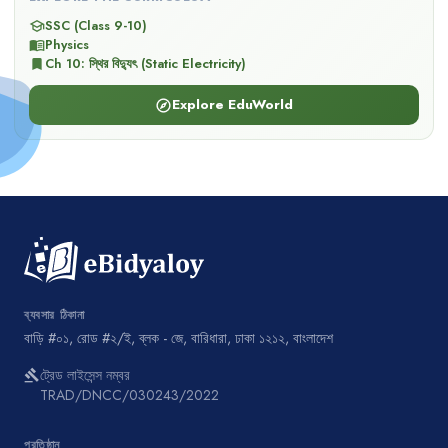
SSC (Class 9-10)
school
Physics
menu_book
Ch
10
:
স্থির বিদ্যুৎ (Static Electricity)
bookmark
Explore EduWorld
explore
ব্যবসার ঠিকানা
বাড়ি #০১, রোড #২/ই, ব্লক - জে, বারিধারা, ঢাকা ১২১২, বাংলাদেশ
ট্রেড লাইসেন্স নম্বর
gavel
TRAD/DNCC/030243/2022
প্রতিষ্ঠান