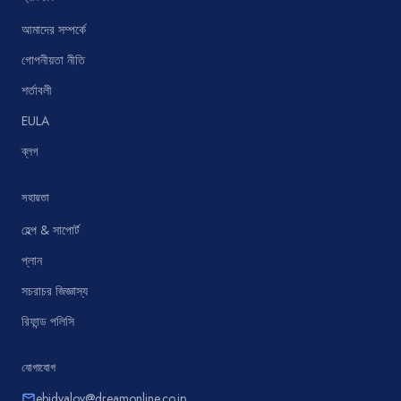
আমাদের সম্পর্কে
গোপনীয়তা নীতি
শর্তাবলী
EULA
ব্লগ
সহায়তা
হেল্প & সাপোর্ট
প্লান
সচরাচর জিজ্ঞাস্য
রিফান্ড পলিসি
যোগাযোগ
ebidyaloy@dreamonline.co.jp
email