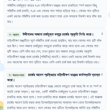
পজিটিভ
চার্জযুক্ত
কাচের
দণ্ড
তড়িৎবীক্ষণ
যন্ত্রের
ধাতব
চাকতিতে
স্পর্শ
করালে
কিছু
পজিটিভ
চার্জ
চাকতি
,
দণ্ড
এবং
সোনার
পাত
পর্যন্ত
ছড়িয়ে
পড়ে
।
সোনার
পাত
দুটিতে
একই
ধরনের
পজিটিভ
চার্জ
জমা
হওয়ার
কারণে
তারা
একে
অপরকে
বিকর্ষণ
করে
ফাঁক
হয়ে
যায়
।
উদ্দীপকের
অজানা
চার্জযুক্ত
বস্তুর
চার্জের
প্রকৃতি
নির্ণয়
করো
।
3
গ
·
প্রয়োগ
তড়িৎবীক্ষণ
যন্ত্রটিতে
পূর্বে
পজিটিভ
চার্জ
দেওয়া
হয়েছিল
,
যার
ফলে
সোনার
পাত
দুটি
ফাঁক
হয়ে
ছিল
।
যখন
অজানা
চার্জযুক্ত
বস্তুকে
চাকতির
কাছে
আনা
হলো
এবং
সোনার
পাত
দুটি
আরও
বেশি
ফাঁক
হয়ে
গেল
,
তখন
বুঝতে
হবে
অজানা
বস্তুর
চার্জের
প্রকৃতি
তড়িৎবীক্ষণ
যন্ত্রে
থাকা
চার্জের
(পজিটিভ)
মতোই
।
কারণ
একই
ধরনের
চার্জ
বিকর্ষণ
করে
এবং
আবেশের
ফলে
পাত
দুটিতে
আরও
বেশি
একই
চার্জ
জমা
হয়ে
বিকর্ষণ
বাড়িয়ে
দেয়
।
চার্জের
আবেশ
প্রক্রিয়ায়
তড়িৎবীক্ষণ
যন্ত্রের
কার্যপদ্ধতি
ব্যাখ্যা
4
ঘ
·
উচ্চতর দক্ষতা
করো
।
চার্জের
আবেশ
প্রক্রিয়ায়
তড়িৎবীক্ষণ
যন্ত্রে
কোনো
বস্তুতে
চার্জ
আছে
কি
না
তা
স্পর্শ
না
করেই
বোঝা
সম্ভব
।
ধরা
যাক
,
একটি
পজিটিভ
চার্জযুক্ত
দণ্ডকে
তড়িৎবীক্ষণ
যন্ত্রের
চাকতির
কাছে
আনা
হলো
।
তখন
চাকতির
মাঝে
ঋণাত্মক
চার্জের
আবেশ
হবে
।
এই
ঋণাত্মক
চার্জের
আবেশ
তৈরি
করার
জন্য
ইলেকট্রোস্কোপের
অন্যান্য
অংশ
থেকে
ইলেকট্রনগুলো
চাকতির
মাঝে
চলে
আসবে
।
ফলে
সোনার
পাত
দুটিতে
ইলেকট্রনের
ঘাটতি
হয়ে
পজিটিভ