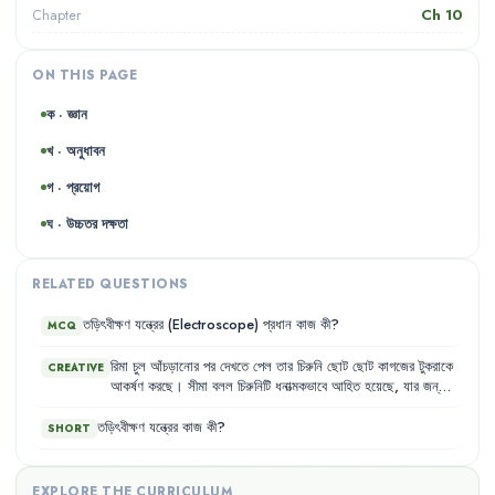
Ch
10
Chapter
ON THIS PAGE
ক · জ্ঞান
খ · অনুধাবন
গ · প্রয়োগ
ঘ · উচ্চতর দক্ষতা
RELATED QUESTIONS
তড়িৎবীক্ষণ
যন্ত্রের
(Electroscope)
প্রধান
কাজ
কী
?
MCQ
রিমা
চুল
আঁচড়ানোর
পর
দেখতে
পেল
তার
চিরুনি
ছোট
ছোট
কাগজের
টুকরাকে
CREATIVE
আকর্ষণ
করছে
।
সীমা
বলল
চিরুনিটি
ধনাত্মকভাবে
আহিত
হয়েছে
,
যার
জন্য
এটা
ঘটেছে
।
রিমার
বক্তব্য
চিরুনিটি
ঋণাত্মক
আধানে
আহিত
হয়েছে
।
বিষয়টির
সুরাহার
জন্য
দুজন
তাদের
পদার্থবিজ্ঞান
শিক্ষককে
খুঁজতে
গিয়ে
তাকে
তড়িৎবীক্ষণ
যন্ত্রের
কাজ
কী
?
SHORT
পদার্থবিজ্ঞান
গবেষণাগারে
পেল
।
তিনি
সব
শুনে
তাদেরকে
তড়িৎবীক্ষণ
যন্ত্রের
সাহায্যে
পরীক্ষা
করে
চিরুনির
আধানের
প্রকৃতি
নির্ণয়
করতে
বললেন
।
EXPLORE THE CURRICULUM