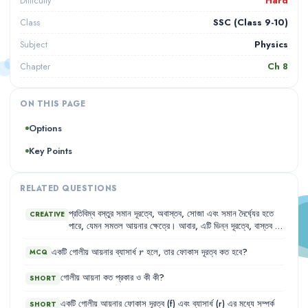
Hard
Difficulty
SSC (Class 9-10)
Class
Physics
Subject
Ch
8
Chapter
ON THIS PAGE
Options
Key Points
RELATED QUESTIONS
প্রতিবিম্ব
বস্তুর
সমান
দূরত্বে
,
অবাস্তব
,
সোজা
এবং
সমান
দৈর্ঘ্যের
হতে
CREATIVE
পারে
,
যেমন
সমতল
আয়নার
ক্ষেত্রে
।
আবার
,
এটি
ভিন্ন
দূরত্বে
,
বাস্তব
বা
অবাস্তব
,
উল্টো
বা
সোজা
,
এবং
ছোট
বা
বড়
হতে
পারে
,
যেমন
গোলীয়
আয়নার
ক্ষেত্রে
।
r
একটি গোলীয় আয়নার ব্যাসার্ধ
হলে, তার ফোকাস দূরত্ব কত হবে?
MCQ
r
গোলীয়
আয়না
কত
প্রকার
ও
কী
কী
?
SHORT
একটি
গোলীয়
আয়নার
ফোকাস
দূরত্ব
(f)
এবং
ব্যাসার্ধ
(r)
এর
মধ্যে
সম্পর্ক
SHORT