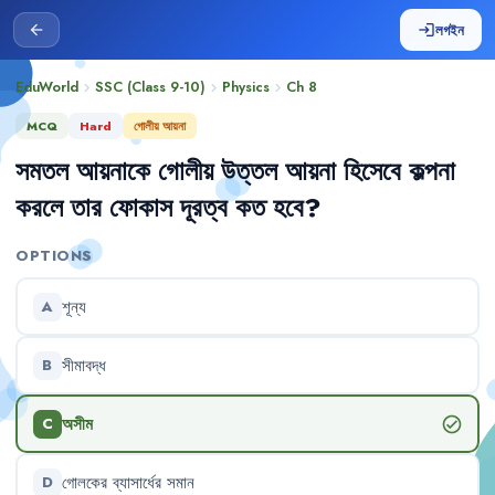
লগইন
arrow_back
login
EduWorld
SSC (Class 9-10)
Physics
Ch
8
chevron_right
chevron_right
chevron_right
MCQ
Hard
গোলীয় আয়না
সমতল
আয়নাকে
গোলীয়
উত্তল
আয়না
হিসেবে
কল্পনা
করলে
তার
ফোকাস
দূরত্ব
কত
হবে
?
OPTIONS
শূন্য
A
সীমাবদ্ধ
B
অসীম
check_circle
C
গোলকের
ব্যাসার্ধের
সমান
D