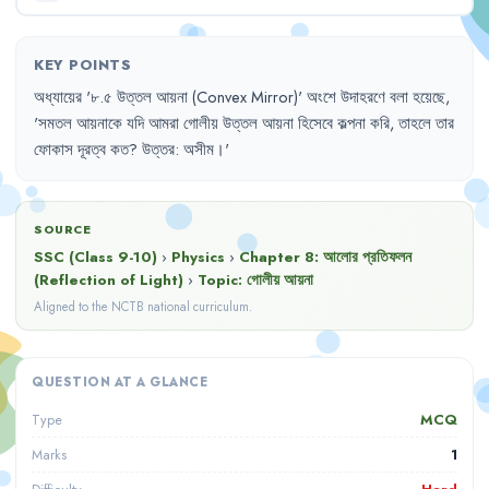
KEY POINTS
অধ্যায়ের
'
৮.৫
উত্তল
আয়না
(Convex Mirror)
'
অংশে
উদাহরণে
বলা
হয়েছে
,
'
সমতল
আয়নাকে
যদি
আমরা
গোলীয়
উত্তল
আয়না
হিসেবে
কল্পনা
করি
,
তাহলে
তার
ফোকাস
দূরত্ব
কত
?
উত্তর
:
অসীম
।'
SOURCE
SSC (Class 9-10)
›
Physics
›
Chapter
8
:
আলোর প্রতিফলন
(Reflection of Light)
›
Topic:
গোলীয় আয়না
Aligned to the NCTB national curriculum.
QUESTION AT A GLANCE
MCQ
Type
1
Marks