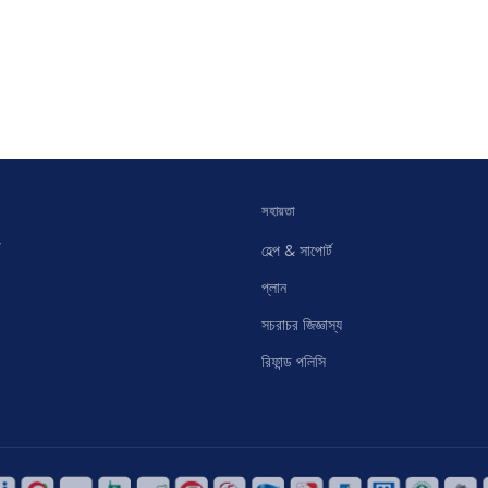
সহায়তা
হেল্প & সাপোর্ট
প্লান
সচরাচর জিজ্ঞাস্য
রিফান্ড পলিসি