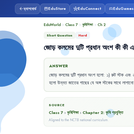
ড্যাশবোর্ড
EduStore
EduConnect
EduGames
arrow_back
storefront
hub
sports_esports
EduWorld
Class 7
কৃষিশিক্ষা
Ch
2
chevron_right
chevron_right
chevron_right
Short Question
Hard
জোড়
কলমের
দুটি
প্রধান
অংশ
কী
কী
এ
ANSWER
জোড়
কলমের
দুটি
প্রধান
অংশ
হলো
:
১)
রুট
স্টক
এবং
হলো
উন্নত
জাতের
গাছের
যে
অঙ্গ
স্টকের
সাথে
লাগানো
SOURCE
Class 7
›
কৃষিশিক্ষা
›
Chapter
2
:
কৃষি প্রযুক্তি
Aligned to the NCTB national curriculum.