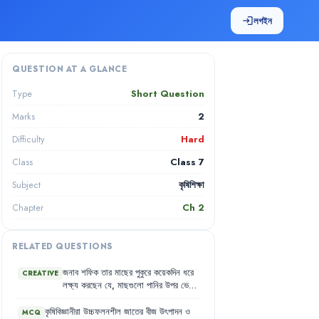
লগইন
login
QUESTION AT A GLANCE
Short Question
Type
2
Marks
Hard
Difficulty
Class 7
Class
কৃষিশিক্ষা
Subject
Ch
2
Chapter
RELATED QUESTIONS
জনাব
শফিক
তার
মাছের
পুকুরে
কয়েকদিন
ধরে
CREATIVE
লক্ষ্য
করছেন
যে
,
মাছগুলো
পানির
উপর
ভেসে
খাবি
খাচ্ছে
এবং
কিছু
মাছ
মারা
যাচ্ছে
।
পুকুরের
পানিও
ঘন
সবুজ
হয়ে
আছে
।
তিনি
কৃষিবিজ্ঞানীরা
উচ্চফলনশীল
জাতের
বীজ
উৎপাদন
ও
MCQ