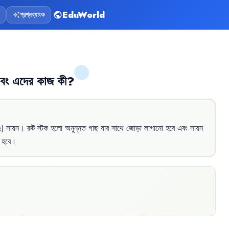
EduWorld
প্রশ্নব্যাংক
public
auto_awesome
বং
এদের
কাজ
কী
?
২)
সায়ন
।
রুট
স্টক
হলো
অনুন্নত
গাছ
যার
সাথে
জোড়া
লাগানো
হবে
এবং
সায়ন
হবে
।