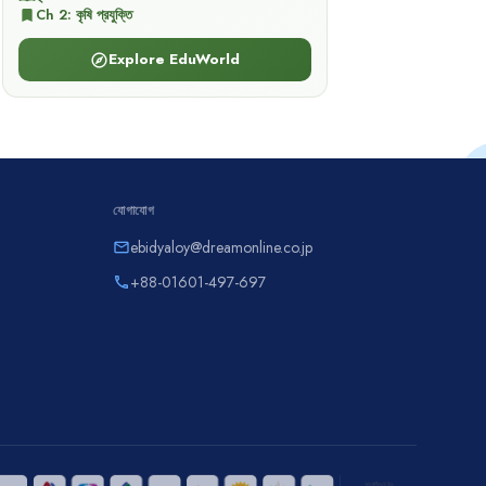
Ch
2
:
কৃষি প্রযুক্তি
bookmark
Explore EduWorld
explore
যোগাযোগ
ebidyaloy@dreamonline.co.jp
email
+88-01601-497-697
phone