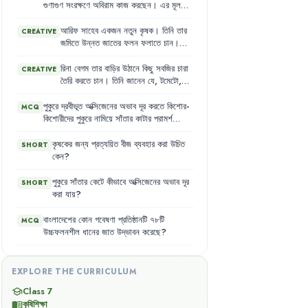
বুঝতে
পারছিলেন
না
কী
কারণে
এমন
হচ্ছে
।
গুণাগুণ
সংরক্ষণে
অবিরাম
কাজ
করছেন
।
এর
মূল
তার
প্রতিবেশী
রফিক
সাহেব
তাকে
পুকুরের
উদ্দেশ্য
কী
?
পরিবেশ
উন্নত
করার
জন্য
কিছু
পরামর্শ
আরিফ
সাহেব
একজন
নতুন
কৃষক
।
তিনি
তার
CREATIVE
দিলেন
।
জমিতে
উন্নত
জাতের
ফলন
ফলাতে
চান
।
তিনি
কৃষি
মেলায়
গিয়ে
জানতে
পারলেন
যে
,
উচ্চফলনশীল
জাতের
বীজ
ব্যবহার
করলে
রিনা
বেগম
তার
বাড়ির
উঠানে
কিছু
সবজির
চারা
CREATIVE
ভালো
ফলন
পাওয়া
যায়
।
তিনি
আরও
শুনলেন
তৈরি
করতে
চান
।
তিনি
জানেন
যে
,
টমেটো
,
যে
,
ধান
গবেষণা
প্রতিষ্ঠান
(BRRI)
ও
পরমাণু
ফুলকপি
,
বাঁধাকপি
,
বেগুন
,
মরিচ
ইত্যাদি
সবজির
কৃষি
গবেষণা
প্রতিষ্ঠান
(BINA)
অনেক
জন্য
প্রথমে
বীজতলা
তৈরি
করে
চারা
উৎপাদন
পুকুরে
দ্রবীভূত
অক্সিজেনের
অভাব
দূর
করতে
কিশোর-
MCQ
উচ্চফলনশীল
ধানের
জাত
উদ্ভাবন
করেছে
।
করতে
হয়
।
তিনি
শীতকালীন
সবজির
জন্য
কিশোরীদের
পুকুরে
নামিয়ে
সাঁতার
কাটার
পরামর্শ
তিনি
এই
জাতগুলো
সম্পর্কে
জানতে
আগ্রহী
বীজতলা
তৈরির
প্রস্তুতি
নিচ্ছেন
।
দেওয়া
হয়
কেন
?
হলেন
।
কৃষকের
জন্য
প্রত্যয়িত
বীজ
ব্যবহার
করা
উচিত
SHORT
কেন
?
পুকুরে
সাঁতার
কেটে
কীভাবে
অক্সিজেনের
অভাব
দূর
SHORT
করা
যায়
?
বাংলাদেশের
কোন
গবেষণা
প্রতিষ্ঠানটি
৭৮টি
MCQ
উচ্চফলনশীল
ধানের
জাত
উদ্ভাবন
করেছে
?
EXPLORE THE CURRICULUM
Class 7
school
কৃষিশিক্ষা
menu_book