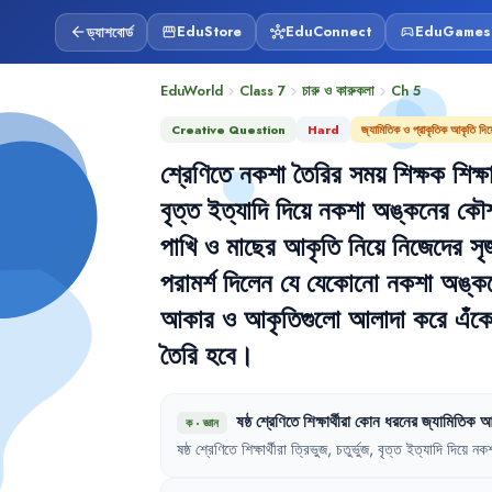
ড্যাশবোর্ড
EduStore
EduConnect
EduGames
arrow_back
storefront
hub
sports_esports
EduWorld
Class 7
চারু ও কারুকলা
Ch
5
chevron_right
chevron_right
chevron_right
Creative Question
Hard
জ্যামিতিক ও প্রাকৃতিক আকৃতি দি
শ্রেণিতে
নকশা
তৈরির
সময়
শিক্ষক
শিক্ষ
বৃত্ত
ইত্যাদি
দিয়ে
নকশা
অঙ্কনের
কৌ
পাখি
ও
মাছের
আকৃতি
নিয়ে
নিজেদের
সৃ
পরামর্শ
দিলেন
যে
যেকোনো
নকশা
অঙ্ক
আকার
ও
আকৃতিগুলো
আলাদা
করে
এঁক
তৈরি
হবে
।
ষষ্ঠ
শ্রেণিতে
শিক্ষার্থীরা
কোন
ধরনের
জ্যামিতিক
আ
ক
·
জ্ঞান
ষষ্ঠ
শ্রেণিতে
শিক্ষার্থীরা
ত্রিভুজ
,
চতুর্ভুজ
,
বৃত্ত
ইত্যাদি
দিয়ে
নকশ