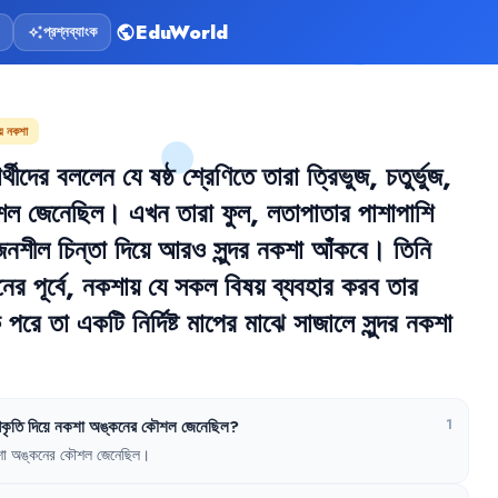
EduWorld
প্রশ্নব্যাংক
public
auto_awesome
য়ে নকশা
ার্থীদের
বললেন
যে
ষষ্ঠ
শ্রেণিতে
তারা
ত্রিভুজ
,
চতুর্ভুজ
,
শল
জেনেছিল
।
এখন
তারা
ফুল
,
লতাপাতার
পাশাপাশি
জনশীল
চিন্তা
দিয়ে
আরও
সুন্দর
নকশা
আঁকবে
।
তিনি
নের
পূর্বে
,
নকশায়
যে
সকল
বিষয়
ব্যবহার
করব
তার
ে
পরে
তা
একটি
নির্দিষ্ট
মাপের
মাঝে
সাজালে
সুন্দর
নকশা
কৃতি
দিয়ে
নকশা
অঙ্কনের
কৌশল
জেনেছিল
?
1
া
অঙ্কনের
কৌশল
জেনেছিল
।