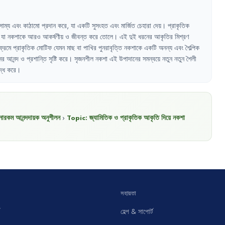
সাম্য
এবং
কাঠামো
প্রদান
করে
,
যা
একটি
সুসংহত
এবং
মার্জিত
চেহারা
দেয়
।
প্রাকৃতিক
যা
নকশাকে
আরও
আকর্ষণীয়
ও
জীবন্ত
করে
তোলে
।
এই
দুই
ধরনের
আকৃতির
মিশ্রণ
্রেমে
প্রাকৃতিক
মোটিফ
যেমন
মাছ
বা
পাখির
পুনরাবৃত্তি
নকশাকে
একটি
অনন্য
এবং
শৈল্পিক
ের
আনন্দ
ও
প্রশান্তি
সৃষ্টি
করে
।
সৃজনশীল
নকশা
এই
উপাদানের
সমন্বয়ে
নতুন
নতুন
শৈলী
দ্ধ
করে
।
নারকম আনন্দদায়ক অনুশীলন
›
Topic:
জ্যামিতিক ও প্রাকৃতিক আকৃতি দিয়ে নকশা
সহায়তা
হেল্প & সাপোর্ট