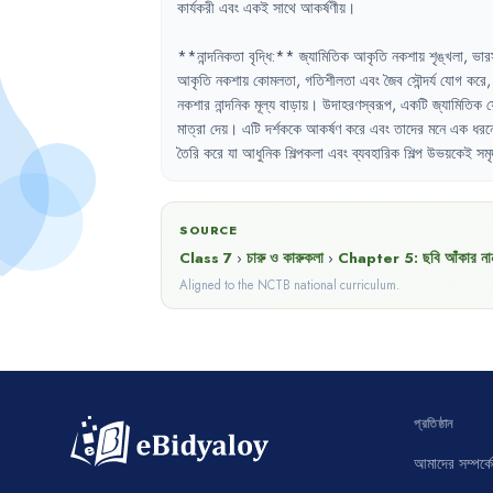
কার্যকরী
এবং
একই
সাথে
আকর্ষণীয়
।
**নান্দনিকতা
বৃদ্ধি:**
জ্যামিতিক
আকৃতি
নকশায়
শৃঙ্খলা
,
ভার
আকৃতি
নকশায়
কোমলতা
,
গতিশীলতা
এবং
জৈব
সৌন্দর্য
যোগ
করে
,
নকশার
নান্দনিক
মূল্য
বাড়ায়
।
উদাহরণস্বরূপ
,
একটি
জ্যামিতিক
ফ
মাত্রা
দেয়
।
এটি
দর্শককে
আকর্ষণ
করে
এবং
তাদের
মনে
এক
ধরন
তৈরি
করে
যা
আধুনিক
শিল্পকলা
এবং
ব্যবহারিক
শিল্প
উভয়কেই
সমৃ
SOURCE
Class 7
›
চারু ও কারুকলা
›
Chapter
5
:
ছবি আঁকার না
Aligned to the NCTB national curriculum.
প্রতিষ্ঠান
আমাদের সম্পর্কে