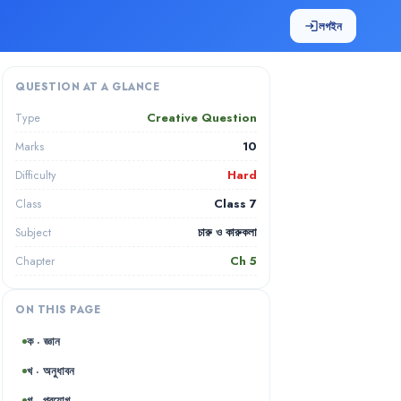
লগইন
login
QUESTION AT A GLANCE
Creative Question
Type
10
Marks
Hard
Difficulty
Class 7
Class
চারু ও কারুকলা
Subject
Ch
5
Chapter
ON THIS PAGE
ক · জ্ঞান
খ · অনুধাবন
গ · প্রয়োগ