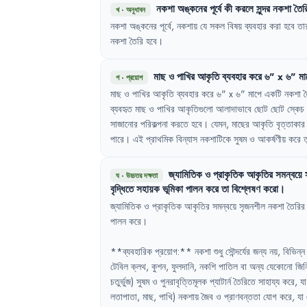
নকশা
অঙ্কনের
পূর্বে
কী
করলে
সুন্দর
নকশা
তৈর
খ
·
অনুধাবন
নকশা
অঙ্কনের
পূর্বে
,
নকশায়
যে
সকল
বিষয়
ব্যবহার
করা
হবে
তা
নকশা
তৈরি
হবে
।
মাছ
ও
পাখির
আকৃতি
ব্যবহার
করে
৬
"
x
৬
"
মা
গ
·
প্রয়োগ
মাছ
ও
পাখির
আকৃতি
ব্যবহার
করে
৬
"
x 
৬
"
মাপে
একটি
নকশা
ব্যবহৃত
মাছ
ও
পাখির
আকৃতিগুলো
আলাদাভাবে
ছোট
ছোট
স্কেচ
সাজানোর
পরিকল্পনা
করতে
হবে
।
যেমন
,
মাছের
আকৃতি
বৃত্তাকার
পারে
।
এই
প্রাথমিক
বিন্যাস
নকশাটিকে
সুষম
ও
আকর্ষণীয়
করে
ত
জ্যামিতিক
ও
প্রাকৃতিক
আকৃতির
সমন্বয়ে
ঘ
·
উচ্চতর দক্ষতা
বৃদ্ধিতে
সহায়ক
ভূমিকা
পালন
করে
তা
বিশ্লেষণ
করো
।
জ্যামিতিক
ও
প্রাকৃতিক
আকৃতির
সমন্বয়ে
সৃজনশীল
নকশা
তৈরির
পালন
করে
।
**ব্যবহারিক
প্রয়োগ:**
নকশা
শুধু
সৌন্দর্যের
জন্য
নয়
,
বিভিন্ন
টেবিল
ক্লথ
,
কুশন
,
ফুলদানি
,
নকশি
পাতিল
বা
অন্য
যেকোনো
জিন
চতুর্ভুজ)
সুষম
ও
পুনরাবৃত্তিমূলক
প্যাটার্ন
তৈরিতে
সাহায্য
করে
,
যা
লতাপাতা
,
মাছ
,
পাখি)
নকশায়
জৈব
ও
প্রাণবন্ততা
যোগ
করে
,
যা