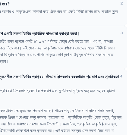
ি
হবে
?
2
র
আকার
ও
আকৃতিগুলো
আলাদা
করে
এঁকে
পরে
তা
একটি
নির্দিষ্ট
মাপের
মাঝে
সাজালে
সুন্দর
পে
একটি
নকশা
তৈরির
প্রাথমিক
ধাপগুলো
ব্যাখ্যা
করো
।
3
তৈরির
জন্য
প্রথমে
একটি
৬
"
x 
৬
"
বর্গাকার
ক্ষেত্র
তৈরি
করতে
হবে
।
এরপর
,
নকশায়
করে
নিতে
হবে
।
এই
স্কেচ
করা
আকৃতিগুলোকে
বর্গাকার
ক্ষেত্রের
মধ্যে
নির্দিষ্ট
বিন্যাসে
বা
ডিম্বাকার
বিন্যাসে
এবং
পাখির
আকৃতি
কোণাকুণি
বা
উড়ন্ত
ভঙ্গিমায়
সাজানো
যেতে
ুলবে
।
সৃজনশীল
নকশা
তৈরির
প্রক্রিয়া
কীভাবে
শিল্পকলার
ব্যবহারিক
প্রয়োগ
এবং
নান্দনিকতা
4
প্রক্রিয়া
শিল্পকলার
ব্যবহারিক
প্রয়োগ
এবং
নান্দনিকতা
বৃদ্ধিতে
অত্যন্ত
সহায়ক
ভূমিকা
ব্যবহারিক
ক্ষেত্রেও
এর
প্রয়োগ
আছে
।
শাড়ির
পাড়
,
কামিজ
বা
পাঞ্জাবির
গলার
নকশা
,
িসকে
শিল্পরূপ
দেওয়ার
জন্য
নকশার
প্রয়োজন
হয়
।
জ্যামিতিক
আকৃতি
(যেমন
বৃত্ত
,
ত্রিভুজ
,
বস্ত্রশিল্প
বা
স্থাপত্য
নকশার
জন্য
উপযোগী
।
অন্যদিকে
,
প্রাকৃতিক
আকৃতি
(যেমন
ফুল
,
ঐতিহ্যবাহী
লোকশিল্পে
বহুল
ব্যবহৃত
হয়
।
এই
দুইয়ের
সমন্বয়
এমন
নকশা
তৈরি
করে
যা