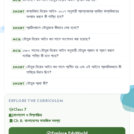
বাংলাদেশে
কত
সালে
যৌতুক
নিরোধ
আইন
প্রণয়ন
করা
হয়
?
MCQ
বাল্যবিবাহ
নিরোধ
আইন-
২০১৭
অনুযায়ী
প্রাপ্তবয়স্ক
ব্যক্তি
বাল্যবিবাহের
SHORT
অপরাধ
করলে
কী
শাস্তি
হবে
?
প্রাচীনকালে
যৌতুককে
কীভাবে
দেখা
হতো
?
SHORT
যৌতুক
নিরোধ
আইন
কত
সালে
সংশোধন
করা
হয়েছে
?
MCQ
১৯৮০
সালের
যৌতুক
নিরোধ
আইন
অনুযায়ী
যৌতুক
প্রদান
বা
গ্রহণ
করলে
MCQ
সর্বোচ্চ
শাস্তি
কী
হতে
পারে
?
যৌতুক
নিরোধ
আইন
কত
সালে
প্রণীত
হয়
এবং
এই
আইনে
প্রাথমিকভাবে
কী
SHORT
শাস্তির
বিধান
ছিল
?
যৌতুক
প্রথা
কী
?
SHORT
EXPLORE THE CURRICULUM
Class 7
school
বাংলাদেশ ও বিশ্বপরিচয়
menu_book
Ch
8
:
বাংলাদেশের সামাজিক সমস্যা
bookmark
Explore EduWorld
explore