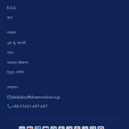
EULA
ব্লগ
সহায়তা
হেল্প & সাপোর্ট
প্লান
সচরাচর জিজ্ঞাস্য
রিফান্ড পলিসি
যোগাযোগ
ebidyaloy@dreamonline.co.jp
email
+88-01601-497-697
phone