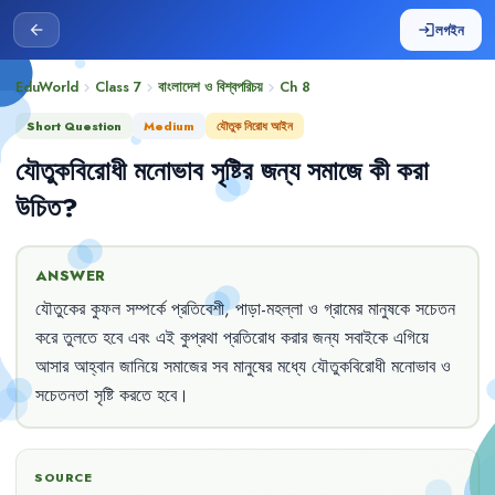
লগইন
arrow_back
login
EduWorld
Class 7
বাংলাদেশ ও বিশ্বপরিচয়
Ch
8
chevron_right
chevron_right
chevron_right
Short Question
Medium
যৌতুক নিরোধ আইন
যৌতুকবিরোধী
মনোভাব
সৃষ্টির
জন্য
সমাজে
কী
করা
উচিত
?
ANSWER
যৌতুকের
কুফল
সম্পর্কে
প্রতিবেশী
,
পাড়া-মহল্লা
ও
গ্রামের
মানুষকে
সচেতন
করে
তুলতে
হবে
এবং
এই
কুপ্রথা
প্রতিরোধ
করার
জন্য
সবাইকে
এগিয়ে
আসার
আহ্বান
জানিয়ে
সমাজের
সব
মানুষের
মধ্যে
যৌতুকবিরোধী
মনোভাব
ও
সচেতনতা
সৃষ্টি
করতে
হবে
।
SOURCE