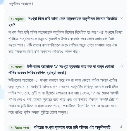
অনুশীলন
করেছিল
।
সংখ্যা
দিয়ে
ছবি
আঁকা
কেন
আনন্দদায়ক
অনুশীলন
হিসেবে
বিবেচিত
2
খ
·
অনুধাবন
হয়
?
সংখ্যা
দিয়ে
ছবি
আঁকা
আনন্দদায়ক
অনুশীলন
হিসেবে
বিবেচিত
হয়
কারণ
এর
মাধ্যমে
শিশুরা
পরিচিত
সংখ্যাগুলোকে
নতুন
ও
সৃজনশীল
উপায়ে
ব্যবহার
করে
মজার
মজার
ছবি
তৈরি
করতে
পারে
।
এটি
তাদের
কল্পনাশক্তিকে
কাজে
লাগিয়ে
আনন্দ
পেতে
সাহায্য
করে
এবং
তারা
নিজেদের
তৈরি
ছবি
অন্যদের
দেখিয়েও
আনন্দ
পায়
।
উদ্দীপকের
আলোকে
'
১
'
সংখ্যা
ব্যবহার
করে
বক
বা
অন্য
কোনো
3
গ
·
প্রয়োগ
পাখির
অবয়ব
তৈরির
কৌশল
ব্যাখ্যা
করো
।
উদ্দীপকের
আলোকে
'
১
'
সংখ্যা
ব্যবহার
করে
বক
বা
অন্য
কোনো
পাখির
অবয়ব
তৈরির
জন্য
প্রথমে
'
১
'
সংখ্যাটি
আঁকতে
হবে
।
এরপর
সংখ্যাটির
বিভিন্ন
অংশকে
রেখা
টেনে
পাখির
গলা
,
দেহ
,
ঠোঁট
ও
পা
হিসেবে
রূপান্তর
করা
যায়
।
যেমন
,
'
১
'
এর
সোজা
অংশটি
পাখির
দেহ
ও
গলা
হিসেবে
ব্যবহৃত
হতে
পারে
এবং
এর
উপরের
বাঁকানো
অংশটি
ঠোঁট
বা
মাথার
আকৃতি
দিতে
সাহায্য
করতে
পারে
।
পরবর্তীতে
বিস্তারিত
রেখা
ও
আকার
যোগ
করে
পাখির
পূর্ণাঙ্গ
অবয়ব
ফুটিয়ে
তোলা
সম্ভব
।
গণিতের
সংখ্যা
ব্যবহার
করে
ছবি
আঁকার
এই
অনুশীলনটি
4
ঘ
·
উচ্চতর দক্ষতা