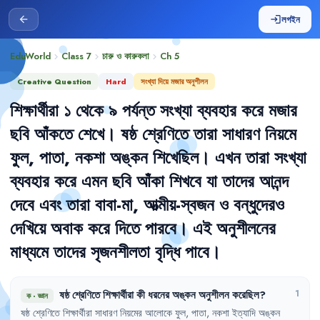
লগইন
arrow_back
login
EduWorld
Class 7
চারু ও কারুকলা
Ch
5
chevron_right
chevron_right
chevron_right
Creative Question
Hard
সংখ্যা দিয়ে মজার অনুশীলন
শিক্ষার্থীরা
১
থেকে
৯
পর্যন্ত
সংখ্যা
ব্যবহার
করে
মজার
ছবি
আঁকতে
শেখে
।
ষষ্ঠ
শ্রেণিতে
তারা
সাধারণ
নিয়মে
ফুল
,
পাতা
,
নকশা
অঙ্কন
শিখেছিল
।
এখন
তারা
সংখ্যা
ব্যবহার
করে
এমন
ছবি
আঁকা
শিখবে
যা
তাদের
আনন্দ
দেবে
এবং
তারা
বাবা-মা
,
আত্মীয়-স্বজন
ও
বন্ধুদেরও
দেখিয়ে
অবাক
করে
দিতে
পারবে
।
এই
অনুশীলনের
মাধ্যমে
তাদের
সৃজনশীলতা
বৃদ্ধি
পাবে
।
ষষ্ঠ
শ্রেণিতে
শিক্ষার্থীরা
কী
ধরনের
অঙ্কন
অনুশীলন
করেছিল
?
1
ক
·
জ্ঞান
ষষ্ঠ
শ্রেণিতে
শিক্ষার্থীরা
সাধারণ
নিয়মের
আলোকে
ফুল
,
পাতা
,
নকশা
ইত্যাদি
অঙ্কন