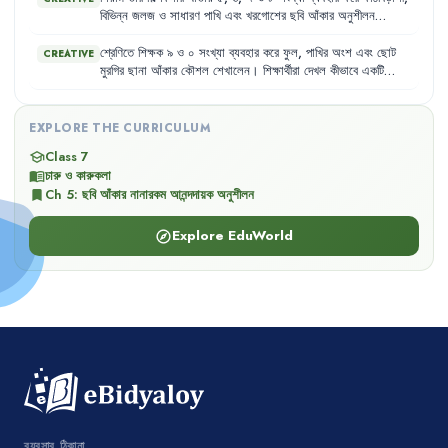
বিভিন্ন
জলজ
ও
সাধারণ
পাখি
এবং
খরগোশের
ছবি
আঁকার
অনুশীলন
করছিল
।
সে
লক্ষ্য
করল
যে
প্রতিটি
সংখ্যাই
একটি
নির্দিষ্ট
প্রাণীর
আকৃতি
ফুটিয়ে
তুলতে
সাহায্য
করছে
এবং
এতে
তার
অঙ্কন
দক্ষতা
আরও
বাড়ছে
।
শ্রেণিতে
শিক্ষক
৯
ও
০
সংখ্যা
ব্যবহার
করে
ফুল
,
পাখির
অংশ
এবং
ছোট
CREATIVE
মুরগির
ছানা
আঁকার
কৌশল
শেখালেন
।
শিক্ষার্থীরা
দেখল
কীভাবে
একটি
সাধারণ
বৃত্তাকার
অবয়ব
থেকে
একটি
সম্পূর্ণ
ছানার
আকৃতি
তৈরি
করা
যায়
।
এই
অনুশীলনের
মাধ্যমে
তারা
বুঝতে
পারল
যে
যেকোনো
আকৃতি
থেকেই
সৃজনশীল
কিছু
তৈরি
করা
সম্ভব
।
EXPLORE THE CURRICULUM
Class 7
school
চারু ও কারুকলা
menu_book
Ch
5
:
ছবি আঁকার নানারকম আনন্দদায়ক অনুশীলন
bookmark
Explore EduWorld
explore
ব্যবসার ঠিকানা