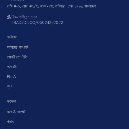
বাড়ি #০১, রোড #২/ই, ব্লক - জে, বারিধারা, ঢাকা ১২১২, বাংলাদেশ
ট্রেড লাইসেন্স নম্বর
gavel
TRAD/DNCC/030243/2022
প্রতিষ্ঠান
আমাদের সম্পর্কে
গোপনীয়তা নীতি
শর্তাবলী
EULA
ব্লগ
সহায়তা
হেল্প & সাপোর্ট
প্লান