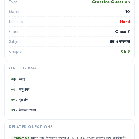
Creative Question
Type
10
Marks
Hard
Difficulty
Class 7
Class
চারু ও কারুকলা
Subject
Ch
5
Chapter
ON THIS PAGE
ক · জ্ঞান
খ · অনুধাবন
গ · প্রয়োগ
ঘ · উচ্চতর দক্ষতা
RELATED QUESTIONS
সিয়াম
তার
শিল্পকলার
খাতায়
৫
,
৬
,
৭
ও
৮
সংখ্যা
ব্যবহার
করে
কাঠবিড়ালী
,
CREATIVE