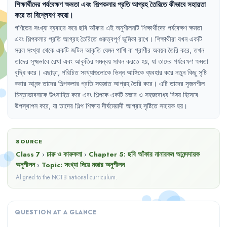
শিক্ষার্থীদের
পর্যবেক্ষণ
ক্ষমতা
এবং
শিল্পকলার
প্রতি
আগ্রহ
তৈরিতে
কীভাবে
সহায়তা
করে
তা
বিশ্লেষণ
করো
।
গণিতের
সংখ্যা
ব্যবহার
করে
ছবি
আঁকার
এই
অনুশীলনটি
শিক্ষার্থীদের
পর্যবেক্ষণ
ক্ষমতা
এবং
শিল্পকলার
প্রতি
আগ্রহ
তৈরিতে
গুরুত্বপূর্ণ
ভূমিকা
রাখে
।
শিক্ষার্থীরা
যখন
একটি
সরল
সংখ্যা
থেকে
একটি
জটিল
আকৃতি
যেমন
পাখি
বা
প্রাণীর
অবয়ব
তৈরি
করে
,
তখন
তাদের
সূক্ষ্মভাবে
রেখা
এবং
আকৃতির
সমন্বয়
সাধন
করতে
হয়
,
যা
তাদের
পর্যবেক্ষণ
ক্ষমতা
বৃদ্ধি
করে
।
এছাড়া
,
পরিচিত
সংখ্যাগুলোকে
ভিন্ন
আঙ্গিকে
ব্যবহার
করে
নতুন
কিছু
সৃষ্টি
করার
আনন্দ
তাদের
শিল্পকলার
প্রতি
সহজাত
আগ্রহ
তৈরি
করে
।
এটি
তাদের
সৃজনশীল
চিন্তাভাবনাকে
উৎসাহিত
করে
এবং
শিল্পকে
একটি
মজার
ও
সহজবোধ্য
বিষয়
হিসেবে
উপস্থাপন
করে
,
যা
তাদের
শিল্প
শিক্ষায়
দীর্ঘমেয়াদী
আগ্রহ
সৃষ্টিতে
সহায়ক
হয়
।
SOURCE
Class 7
›
চারু ও কারুকলা
›
Chapter
5
:
ছবি আঁকার নানারকম আনন্দদায়ক
অনুশীলন
›
Topic:
সংখ্যা দিয়ে মজার অনুশীলন
Aligned to the NCTB national curriculum.
QUESTION AT A GLANCE