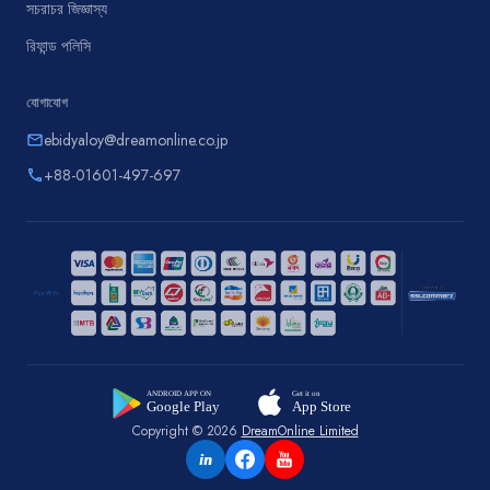
সচরাচর জিজ্ঞাস্য
রিফান্ড পলিসি
যোগাযোগ
ebidyaloy@dreamonline.co.jp
email
+88-01601-497-697
phone
Copyright © 2026
DreamOnline Limited
in