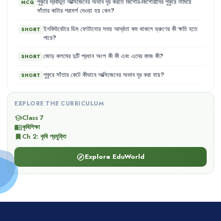
পুকুরে
দ্রবীভূত
অক্সিজেনের
অভাব
দূর
করতে
কিশোর-কিশোরীদের
পুকুরে
নামিয়ে
MCQ
সাঁতার
কাটার
পরামর্শ
দেওয়া
হয়
কেন
?
ইনকিউবেটরে
ডিম
ফোটানোর
সময়
আর্দ্রতা
কম
থাকলে
ভ্রুণের
কী
ক্ষতি
হতে
SHORT
পারে
?
জোড়
কলমের
দুটি
প্রধান
অংশ
কী
কী
এবং
এদের
কাজ
কী
?
SHORT
পুকুরে
সাঁতার
কেটে
কীভাবে
অক্সিজেনের
অভাব
দূর
করা
যায়
?
SHORT
EXPLORE THE CURRICULUM
Class 7
school
কৃষিশিক্ষা
menu_book
Ch
2
:
কৃষি প্রযুক্তি
bookmark
Explore EduWorld
explore