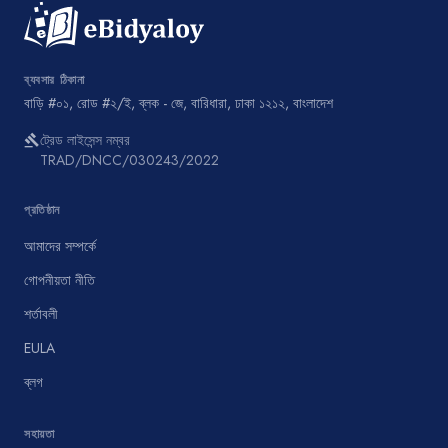
ব্যবসার ঠিকানা
বাড়ি #০১, রোড #২/ই, ব্লক - জে, বারিধারা, ঢাকা ১২১২, বাংলাদেশ
ট্রেড লাইসেন্স নম্বর
gavel
TRAD/DNCC/030243/2022
প্রতিষ্ঠান
আমাদের সম্পর্কে
গোপনীয়তা নীতি
শর্তাবলী
EULA
ব্লগ
সহায়তা