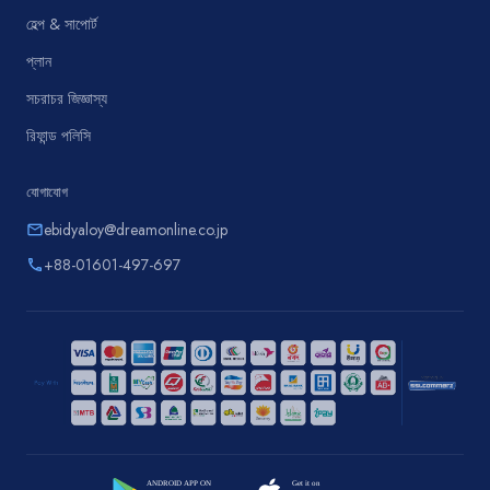
হেল্প & সাপোর্ট
প্লান
সচরাচর জিজ্ঞাস্য
রিফান্ড পলিসি
যোগাযোগ
ebidyaloy@dreamonline.co.jp
email
+88-01601-497-697
phone