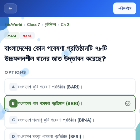
লগইন
arrow_back
login
EduWorld
Class 7
কৃষিশিক্ষা
Ch
2
chevron_right
chevron_right
chevron_right
MCQ
Hard
বাংলাদেশের
কোন
গবেষণা
প্রতিষ্ঠানটি
৭৮টি
উচ্চফলনশীল
ধানের
জাত
উদ্ভাবন
করেছে
?
OPTIONS
বাংলাদেশ
কৃষি
গবেষণা
প্রতিষ্ঠান
(BARI)
।
A
বাংলাদেশ
ধান
গবেষণা
প্রতিষ্ঠান
(BRRI)
।
check_circle
B
বাংলাদেশ
পরমাণু
কৃষি
গবেষণা
প্রতিষ্ঠান
(BINA)
।
C
বাংলাদেশ
মৎস্য
গবেষণা
প্রতিষ্ঠান
(BFRI)
।
D