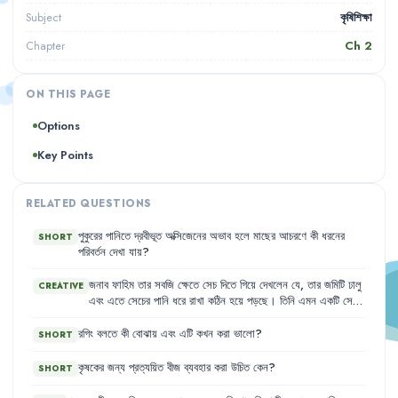
কৃষিশিক্ষা
Subject
Ch
2
Chapter
ON THIS PAGE
Options
Key Points
RELATED QUESTIONS
পুকুরের
পানিতে
দ্রবীভূত
অক্সিজেনের
অভাব
হলে
মাছের
আচরণে
কী
ধরনের
SHORT
পরিবর্তন
দেখা
যায়
?
জনাব
ফাহিম
তার
সবজি
ক্ষেতে
সেচ
দিতে
গিয়ে
দেখলেন
যে
,
তার
জমিটি
ঢালু
CREATIVE
এবং
এতে
সেচের
পানি
ধরে
রাখা
কঠিন
হয়ে
পড়ছে
।
তিনি
এমন
একটি
সেচ
পদ্ধতি
খুঁজছেন
যা
ঢালু
জমিতে
পানি
নিয়ন্ত্রণ
করতে
এবং
পানির
অপচয়
কমাতে
সাহায্য
করবে
।
রগিং
বলতে
কী
বোঝায়
এবং
এটি
কখন
করা
ভালো
?
SHORT
কৃষকের
জন্য
প্রত্যয়িত
বীজ
ব্যবহার
করা
উচিত
কেন
?
SHORT