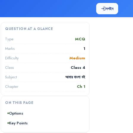
লগইন
login
QUESTION AT A GLANCE
MCQ
Type
1
Marks
Medium
Difficulty
Class 4
Class
আমার বাংলা বই
Subject
Ch
1
Chapter
ON THIS PAGE
Options
Key Points