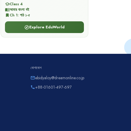
Class 4
school
আমার বাংলা বই
menu_book
Ch
1
:
পাঠ ১-৫
bookmark
Explore EduWorld
explore
যোগাযোগ
ebidyaloy@dreamonline.co.jp
email
+88-01601-497-697
phone