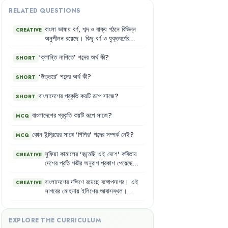
RELATED QUESTIONS
বাংলা
ভাষায়
বর্ণ
,
শব্দ
ও
বাক্য
গঠনে
বিভিন্ন
CREATIVE
অনুশীলন
রয়েছে
।
কিছু
বর্ণ
ও
যুক্তবর্ণের
পার্থক্য
বোঝা
জরুরি
।
এছাড়াও
,
ইন্দ্রিয়ের
সাথে
শব্দের
সম্পর্ক
নির্ণয়
করা
হয়
,
যেমন
‘
ক্লান্তি
নাশিতে
’
শব্দের
অর্থ
কী
?
SHORT
ফুলকে
চোখ
দিয়ে
দেখা
যায়
,
নাক
দিয়ে
ঘ্রাণ
নেওয়া
যায়
।
শব্দ
ভাঙার
মাধ্যমে
শব্দের
গঠনও
‘
উত্তরে
’
শব্দের
অর্থ
কী
?
SHORT
বোঝা
যায়
,
যেমন
'
মন্দ
'
ও
'
মুগ্ধ
'।
বাংলাদেশের
প্রকৃতি
কয়টি
রূপে
সাজে
?
SHORT
বাংলাদেশের
প্রকৃতি
কয়টি
রূপে
সাজে
?
MCQ
কোন
ইন্দ্রিয়ের
সাথে
'
শিশির
'
শব্দের
সম্পর্ক
নেই
?
MCQ
সুফিয়া
কামালের
'
জন্মেছি
এই
দেশে
'
কবিতায়
CREATIVE
দেশের
প্রতি
গভীর
অনুরাগ
প্রকাশ
পেয়েছে
।
কবি
এই
দেশকে
মায়ের
মতো
মনে
করেন
এবং
এর
প্রতিটি
অংশকে
ভালোবাসেন
।
তিনি
এই
বাংলাদেশের
দক্ষিণে
রয়েছে
বঙ্গোপসাগর
।
এই
CREATIVE
দেশের
ধূলি
গায়ে
মেখে
বড়ো
হওয়ার
এবং
সাগরের
মোহনায়
ইলিশের
আবাসস্থল
।
গৌরবের
সাথে
মাথা
উঁচু
করে
মানুষ
হওয়ার
বঙ্গোপসাগরে
রূপচাঁদা
,
রিঠা
,
লইট্টাসহ
হরেক
স্বপ্ন
দেখেন
।
রকম
মাছ
পাওয়া
যায়
।
এই
সাগর
বাংলাদেশের
প্রাকৃতিক
সৌন্দর্যে
নতুন
মাত্রা
যোগ
করেছে
।
EXPLORE THE CURRICULUM