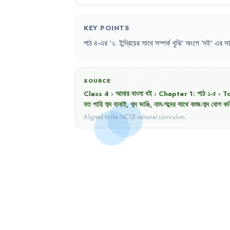
KEY POINTS
পাঠ
৪-এর
'
২.
ইন্দ্রিয়ের
সাথে
সম্পর্ক
বুঝি
'
অংশে
'
দই
'
এর
সা
SOURCE
Class 4
›
আমার বাংলা বই
›
Chapter
1
:
পাঠ ১-৫
›
T
যত পারি শব্দ বানাই, শব্দ ভাঙি, নাম-শব্দের সাথে কাজ-শব্দ যোগ 
Aligned to the NCTB national curriculum.