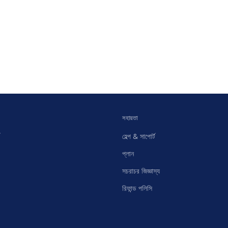
সহায়তা
হেল্প & সাপোর্ট
প্লান
সচরাচর জিজ্ঞাস্য
রিফান্ড পলিসি