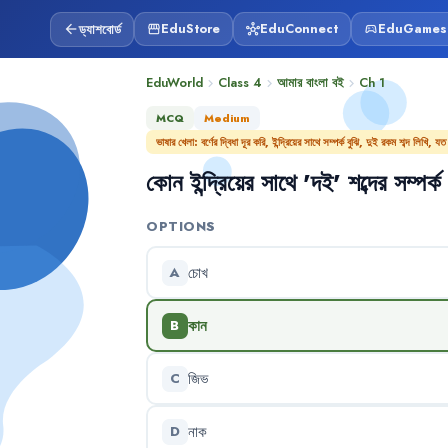
ড্যাশবোর্ড
EduStore
EduConnect
EduGames
arrow_back
storefront
hub
sports_esports
EduWorld
Class 4
আমার বাংলা বই
Ch
1
chevron_right
chevron_right
chevron_right
MCQ
Medium
ভাষার খেলা: বর্ণের দ্বিধা দূর করি, ইন্দ্রিয়ের সাথে সম্পর্ক বুঝি, দুই রকম শব্দ লিখি,
কোন
ইন্দ্রিয়ের
সাথে
'
দই
'
শব্দের
সম্পর্ক
OPTIONS
চোখ
A
কান
B
জিভ
C
নাক
D