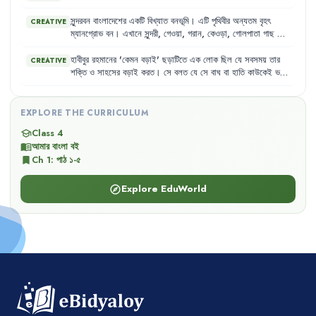
সুন্দরবন
বাংলাদেশের
একটি
বিখ্যাত
বনভূমি
।
এটি
পৃথিবীর
অন্যতম
বৃহৎ
CREATIVE
ম্যানগ্রোভ
বন
।
এখানে
সুন্দরী
,
গেওয়া
,
গরান
,
কেওড়া
,
গোলপাতা
গাছ
দেখা
যায়
।
সুন্দরবনে
বাঘ
,
হরিণ
,
কুমির
এবং
মাছরাঙা
,
মৌটুসি
,
মদনটাক
ইত্যাদি
পাখি
বাস
করে
।
হাবীবুর
রহমানের
'
কেমন
বড়াই
'
ছড়াটিতে
এক
লোক
ছিল
যে
সবসময়
তার
CREATIVE
শক্তি
ও
সাহসের
বড়াই
করত
।
সে
বলত
যে
সে
বাঘ
বা
হাতি
কাউকেই
ভয়
পায়
না
এবং
লোহার
কড়াই
ভাঙতে
পারে
।
তার
এই
বড়াই
শুনে
গ্রামের
সবাই
ভয়ে
ঘরে
খিল
দিয়ে
থাকত
।
কিন্তু
একদিন
ভোরে
দেখা
গেল
যে
,
সেই
লোকটি
উইপোকা
দেখে
ভয়ে
কাঁপছে
এবং
গড়িয়ে
বেড়াচ্ছে
।
EXPLORE THE CURRICULUM
Class 4
school
আমার বাংলা বই
menu_book
Ch
1
:
পাঠ ১-৫
bookmark
Explore EduWorld
explore