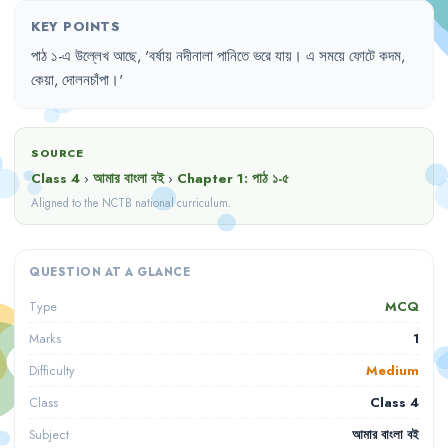
KEY POINTS
পাঠ
১-এ
উল্লেখ
আছে
,
'
বর্ষায়
নদীনালা
পানিতে
ভরে
যায়
।
এ
সময়ে
ফোটে
কদম
,
কেয়া
,
দোলনচাঁপা
।'
SOURCE
Class 4
›
আমার বাংলা বই
›
Chapter
1
:
পাঠ ১-৫
Aligned to the NCTB national curriculum.
QUESTION AT A GLANCE
MCQ
Type
1
Marks
Medium
Difficulty
Class 4
Class
আমার বাংলা বই
Subject