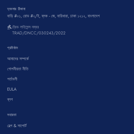
ব্যবসার ঠিকানা
বাড়ি #০১, রোড #২/ই, ব্লক - জে, বারিধারা, ঢাকা ১২১২, বাংলাদেশ
ট্রেড লাইসেন্স নম্বর
gavel
TRAD/DNCC/030243/2022
প্রতিষ্ঠান
আমাদের সম্পর্কে
গোপনীয়তা নীতি
শর্তাবলী
EULA
ব্লগ
সহায়তা
হেল্প & সাপোর্ট