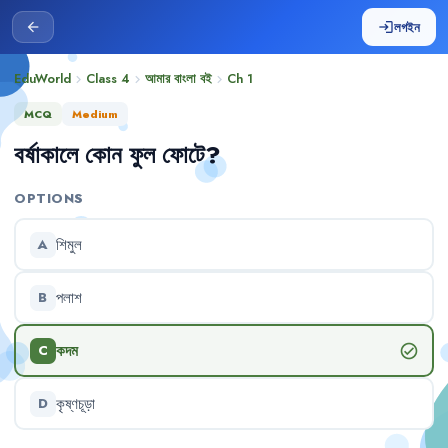
লগইন
arrow_back
login
EduWorld
Class 4
আমার বাংলা বই
Ch
1
chevron_right
chevron_right
chevron_right
MCQ
Medium
বর্ষাকালে
কোন
ফুল
ফোটে
?
OPTIONS
শিমুল
A
পলাশ
B
কদম
check_circle
C
কৃষ্ণচূড়া
D