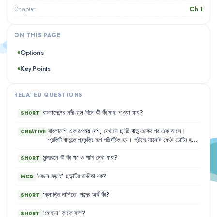
Ch
1
Chapter
ON THIS PAGE
Options
Key Points
RELATED QUESTIONS
বাংলাদেশের
নদী-খাল-বিলে
কী
কী
মাছ
পাওয়া
যায়
?
SHORT
বাংলাদেশ
এক
রূপময়
দেশ
,
যেখানে
ছয়টি
ঋতু
একের
পর
এক
আসে
।
CREATIVE
প্রতিটি
ঋতুতে
প্রকৃতির
রূপ
পরিবর্তিত
হয়
।
গ্রীষ্মে
মাঠঘাট
ফেটে
চৌচির
হয়
,
বর্ষায়
নদীনালা
পানিতে
ভরে
যায়
।
শরতে
সাদা
মেঘ
ভেসে
বেড়ায়
আর
হেমন্তে
ধান
পাকে
।
শীতকালে
ঠান্ডা
হাওয়া
বয়ে
যায়
এবং
বসন্তে
শিমুল
,
সুন্দরবনে
কী
কী
পশু
ও
পাখি
দেখা
যায়
?
SHORT
পলাশ
,
কৃষ্ণচূড়া
ফুল
ফোটে
।
‘
কেমন
বড়াই
’
ছড়াটির
রচয়িতা
কে
?
MCQ
‘
ক্লান্তি
নাশিতে
’
শব্দের
অর্থ
কী
?
SHORT
‘
মোহনা
’
কাকে
বলে
?
SHORT