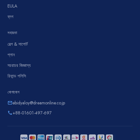
EULA
ব্লগ
সহায়তা
হেল্প & সাপোর্ট
প্লান
সচরাচর জিজ্ঞাস্য
রিফান্ড পলিসি
যোগাযোগ
ebidyaloy@dreamonline.co.jp
email
+88-01601-497-697
phone