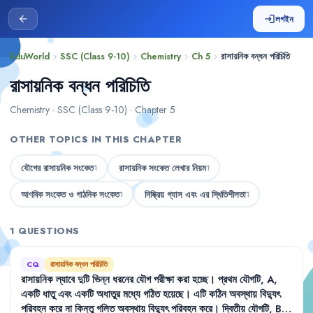
লগইন
arrow_back
login
EduWorld
SSC (Class 9-10)
Chemistry
Ch 5
রাসায়নিক বন্ধন পরিচিতি
chevron_right
chevron_right
chevron_right
chevron_right
রাসায়নিক বন্ধন পরিচিতি
Chemistry · SSC (Class 9-10) · Chapter 5
OTHER TOPICS IN THIS CHAPTER
যৌগের রাসায়নিক সংকেত
রাসায়নিক সংকেত লেখার নিয়ম
1
1
আণবিক সংকেত ও গাঠনিক সংকেত
নিষ্ক্রিয় গ্যাস এবং এর স্থিতিশীলতা
1
1
1 QUESTIONS
CQ
রাসায়নিক বন্ধন পরিচিতি
রাসায়নিক
ল্যাবে
দুটি
ভিন্ন
ধরনের
যৌগ
পরীক্ষা
করা
হচ্ছে
।
প্রথম
যৌগটি
,
A
,
একটি
ধাতু
এবং
একটি
অধাতুর
মধ্যে
গঠিত
হয়েছে
।
এটি
কঠিন
অবস্থায়
বিদ্যুৎ
পরিবহন
করে
না
কিন্তু
গলিত
অবস্থায়
বিদ্যুৎ
পরিবহন
করে
।
দ্বিতীয়
যৌগটি
,
B
,