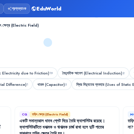
EduWorld
প্রশ্নব্যাংক
public
auto_awesome
ৎ ক্ষেত্র (Electric Field)
Static Electricity due to Friction)
বৈদ্যুতিক আবেশ (Electrical Induction)
19
2
ential Difference)
ধারক (Capacitor)
স্থির বিদ্যুতের ব্যবহার (Uses of Static 
1
5
CQ
তড়িৎ ক্ষেত্র (Electric Field)
M
একটি
সমান্তরাল
ধাতব
প্লেট
দিয়ে
তৈরি
ক্যাপাসিটর
রয়েছে
।
তড়ি
ext{
C
ক্যাপাসিটরটিতে
ধনাত্মক
ও
ঋণাত্মক
চার্জ
রাখা
হলে
দুটি
পাতের
না
?
মাঝখানে
তড়িৎ
ক্ষেত্র
তৈরি
হয়
।