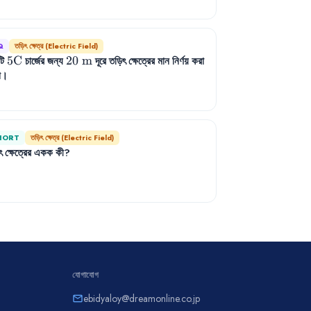
Q
তড়িৎ ক্ষেত্র (Electric Field)
টি
5\text{C}
5
C
চার্জের জন্য
20\text{
20
m
দূরে তড়িৎ ক্ষেত্রের মান নির্ণয় করা
ো।
m}
HORT
তড়িৎ ক্ষেত্র (Electric Field)
ৎ
ক্ষেত্রের
একক
কী
?
যোগাযোগ
ebidyaloy@dreamonline.co.jp
email