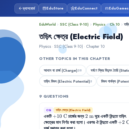
ড্যাশবোর্ড
EduStore
EduConnect
EduGames
arrow_back
storefront
hub
sports_esports
EduWorld
SSC (Class 9-10)
Physics
Ch 10
তড়ি
chevron_right
chevron_right
chevron_right
chevron_right
তড়িৎ ক্ষেত্র (Electric Field)
Physics · SSC (Class 9-10) · Chapter 10
OTHER TOPICS IN THIS CHAPTER
আধান বা চার্জ (Charge)
ঘর্ষণে স্থির বিদ্যুৎ তৈরি (
28
তড়িৎ বিভব (Electric Potential)
বিভব পার্থক্য (Pot
5
9 QUESTIONS
CQ
তড়িৎ ক্ষেত্র (Electric Field)
একটি
+10\text{
+
10
C
চার্জের জন্য
2\text{
2
m
দূরে একটি বিন্দুতে তড়িৎ
ক্ষেত্রের মান নির্ণয় করা হলো। এরপর ঐ বিন্দুতে একটি
C}
m}
+2\t
+
2
চার্জ স্থাপন করা হলো।
C}