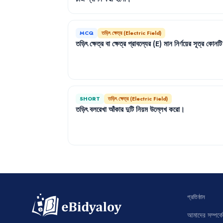
MCQ
তড়িৎ ক্ষেত্র (Electric Field)
তড়িৎ
ক্ষেত্র
বা
ক্ষেত্র
প্রাবল্যের
(E)
মান
নির্ণয়ের
সূত্র
কোনটি
SHORT
তড়িৎ ক্ষেত্র (Electric Field)
তড়িৎ
বলরেখা
আঁকার
দুটি
নিয়ম
উল্লেখ
করো
।
প্রতিষ্ঠান
আমাদের সম্পর্কে