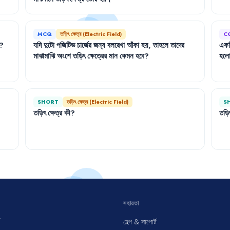
MCQ
তড়িৎ ক্ষেত্র (Electric Field)
C
?
যদি
দুটো
পজিটিভ
চার্জের
জন্য
বলরেখা
আঁকা
হয়
,
তাহলে
তাদের
এক
মাঝামাঝি
অংশে
তড়িৎ
ক্ষেত্রের
মান
কেমন
হবে
?
হল
SHORT
তড়িৎ ক্ষেত্র (Electric Field)
S
তড়িৎ
ক্ষেত্র
কী
?
তড়ি
সহায়তা
হেল্প & সাপোর্ট