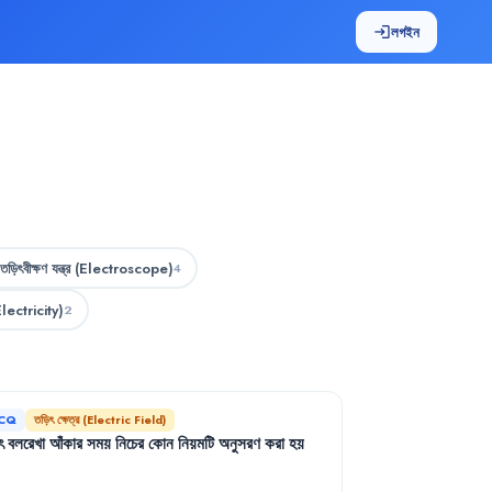
লগইন
login
তড়িৎবীক্ষণ যন্ত্র (Electroscope)
4
Electricity)
2
CQ
তড়িৎ ক্ষেত্র (Electric Field)
ৎ
বলরেখা
আঁকার
সময়
নিচের
কোন
নিয়মটি
অনুসরণ
করা
হয়