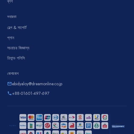
ব্লগ
সহায়তা
হেল্প & সাপোর্ট
প্লান
সচরাচর জিজ্ঞাস্য
রিফান্ড পলিসি
যোগাযোগ
ebidyaloy@dreamonline.co.jp
email
+88-01601-497-697
phone