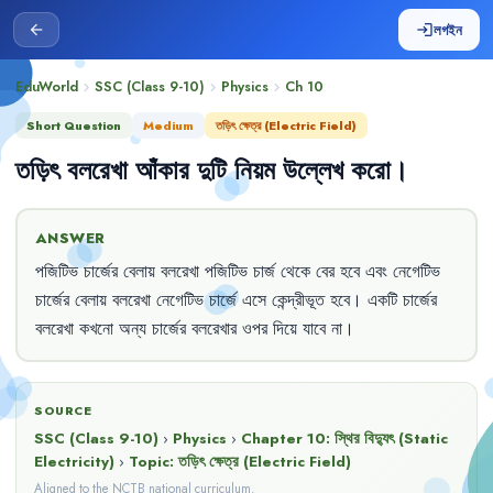
লগইন
arrow_back
login
EduWorld
SSC (Class 9-10)
Physics
Ch
10
chevron_right
chevron_right
chevron_right
Short Question
Medium
তড়িৎ ক্ষেত্র (Electric Field)
তড়িৎ
বলরেখা
আঁকার
দুটি
নিয়ম
উল্লেখ
করো
।
ANSWER
পজিটিভ
চার্জের
বেলায়
বলরেখা
পজিটিভ
চার্জ
থেকে
বের
হবে
এবং
নেগেটিভ
চার্জের
বেলায়
বলরেখা
নেগেটিভ
চার্জে
এসে
কেন্দ্রীভূত
হবে
।
একটি
চার্জের
বলরেখা
কখনো
অন্য
চার্জের
বলরেখার
ওপর
দিয়ে
যাবে
না
।
SOURCE
SSC (Class 9-10)
›
Physics
›
Chapter
10
:
স্থির বিদ্যুৎ (Static
Electricity)
›
Topic:
তড়িৎ ক্ষেত্র (Electric Field)
Aligned to the NCTB national curriculum.