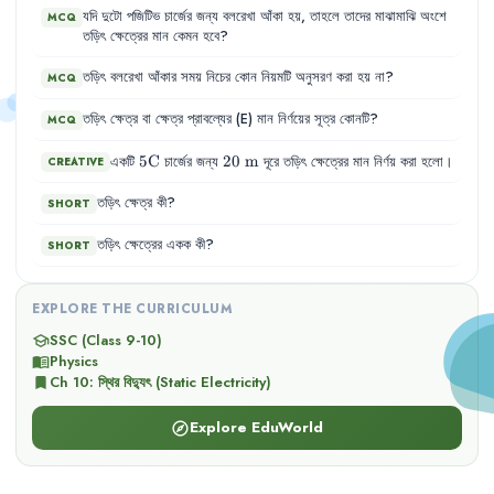
যদি
দুটো
পজিটিভ
চার্জের
জন্য
বলরেখা
আঁকা
হয়
,
তাহলে
তাদের
মাঝামাঝি
অংশে
MCQ
তড়িৎ
ক্ষেত্রের
মান
কেমন
হবে
?
তড়িৎ
বলরেখা
আঁকার
সময়
নিচের
কোন
নিয়মটি
অনুসরণ
করা
হয়
না
?
MCQ
তড়িৎ
ক্ষেত্র
বা
ক্ষেত্র
প্রাবল্যের
(E)
মান
নির্ণয়ের
সূত্র
কোনটি
?
MCQ
5\text{C}
5
C
20\text{
20
m
একটি
চার্জের জন্য
দূরে তড়িৎ ক্ষেত্রের মান নির্ণয় করা হলো।
CREATIVE
m}
তড়িৎ
ক্ষেত্র
কী
?
SHORT
তড়িৎ
ক্ষেত্রের
একক
কী
?
SHORT
EXPLORE THE CURRICULUM
SSC (Class 9-10)
school
Physics
menu_book
Ch
10
:
স্থির বিদ্যুৎ (Static Electricity)
bookmark
Explore EduWorld
explore