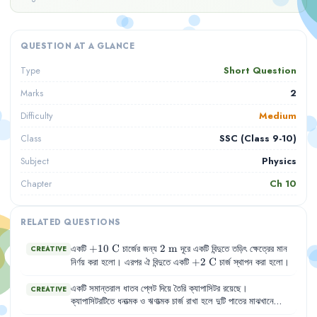
QUESTION AT A GLANCE
Short Question
Type
2
Marks
Medium
Difficulty
SSC (Class 9-10)
Class
Physics
Subject
Ch
10
Chapter
RELATED QUESTIONS
+10\text{
+
10
C
2\text{
2
m
একটি
চার্জের জন্য
দূরে একটি বিন্দুতে তড়িৎ ক্ষেত্রের মান
CREATIVE
C}
m}
+2\text{
+
2
C
নির্ণয় করা হলো। এরপর ঐ বিন্দুতে একটি
চার্জ স্থাপন করা হলো।
C}
একটি
সমান্তরাল
ধাতব
প্লেট
দিয়ে
তৈরি
ক্যাপাসিটর
রয়েছে
।
CREATIVE
ক্যাপাসিটরটিতে
ধনাত্মক
ও
ঋণাত্মক
চার্জ
রাখা
হলে
দুটি
পাতের
মাঝখানে
তড়িৎ
ক্ষেত্র
তৈরি
হয়
।