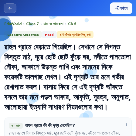
লগইন
arrow_back
login
EduWorld
Class 7
চারু ও কারুকলা
Ch
5
chevron_right
chevron_right
chevron_right
Creative Question
Hard
ছবি আঁকার প্রাথমিক কিছু কথা
রাহুল
গ্রামে
বেড়াতে
গিয়েছিল
।
সেখানে
সে
দিগন্ত
বিস্তৃত
মাঠ
,
দূরে
ছোট
ছোট
কুঁড়ে
ঘর
,
নদীতে
পালতোলা
নৌকা
,
আকাশে
উড়ন্ত
পাখি
এবং
সামনের
দিকে
কয়েকটি
তালগাছ
দেখল
।
এই
দৃশ্যটি
তার
মনে
গভীর
রেখাপাত
করল
।
বাসায়
ফিরে
সে
এই
দৃশ্যটি
আঁকতে
বসলে
তার
মনে
পড়ল
আকার
,
আকৃতি
,
দূরত্ব
,
অনুপাত
,
আলোছায়া
ইত্যাদি
সাধারণ
নিয়মগুলোর
কথা
।
রাহুল
গ্রামে
কী
কী
দৃশ্য
দেখেছিল
?
1
ক
·
জ্ঞান
রাহুল
গ্রামে
দিগন্ত
বিস্তৃত
মাঠ
,
দূরে
ছোট
ছোট
কুঁড়ে
ঘর
,
নদীতে
পালতোলা
নৌকা
,