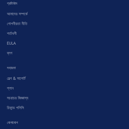
প্রতিষ্ঠান
আমাদের সম্পর্কে
গোপনীয়তা নীতি
শর্তাবলী
EULA
ব্লগ
সহায়তা
হেল্প & সাপোর্ট
প্লান
সচরাচর জিজ্ঞাস্য
রিফান্ড পলিসি
যোগাযোগ