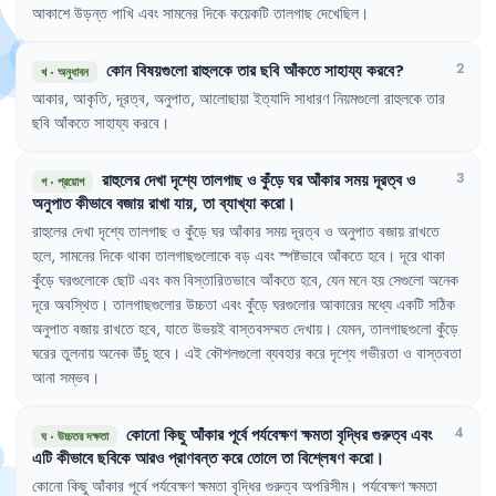
আকাশে
উড়ন্ত
পাখি
এবং
সামনের
দিকে
কয়েকটি
তালগাছ
দেখেছিল
।
কোন
বিষয়গুলো
রাহুলকে
তার
ছবি
আঁকতে
সাহায্য
করবে
?
2
খ
·
অনুধাবন
আকার
,
আকৃতি
,
দূরত্ব
,
অনুপাত
,
আলোছায়া
ইত্যাদি
সাধারণ
নিয়মগুলো
রাহুলকে
তার
ছবি
আঁকতে
সাহায্য
করবে
।
রাহুলের
দেখা
দৃশ্যে
তালগাছ
ও
কুঁড়ে
ঘর
আঁকার
সময়
দূরত্ব
ও
3
গ
·
প্রয়োগ
অনুপাত
কীভাবে
বজায়
রাখা
যায়
,
তা
ব্যাখ্যা
করো
।
রাহুলের
দেখা
দৃশ্যে
তালগাছ
ও
কুঁড়ে
ঘর
আঁকার
সময়
দূরত্ব
ও
অনুপাত
বজায়
রাখতে
হলে
,
সামনের
দিকে
থাকা
তালগাছগুলোকে
বড়
এবং
স্পষ্টভাবে
আঁকতে
হবে
।
দূরে
থাকা
কুঁড়ে
ঘরগুলোকে
ছোট
এবং
কম
বিস্তারিতভাবে
আঁকতে
হবে
,
যেন
মনে
হয়
সেগুলো
অনেক
দূরে
অবস্থিত
।
তালগাছগুলোর
উচ্চতা
এবং
কুঁড়ে
ঘরগুলোর
আকারের
মধ্যে
একটি
সঠিক
অনুপাত
বজায়
রাখতে
হবে
,
যাতে
উভয়ই
বাস্তবসম্মত
দেখায়
।
যেমন
,
তালগাছগুলো
কুঁড়ে
ঘরের
তুলনায়
অনেক
উঁচু
হবে
।
এই
কৌশলগুলো
ব্যবহার
করে
দৃশ্যে
গভীরতা
ও
বাস্তবতা
আনা
সম্ভব
।
কোনো
কিছু
আঁকার
পূর্বে
পর্যবেক্ষণ
ক্ষমতা
বৃদ্ধির
গুরুত্ব
এবং
4
ঘ
·
উচ্চতর দক্ষতা
এটি
কীভাবে
ছবিকে
আরও
প্রাণবন্ত
করে
তোলে
তা
বিশ্লেষণ
করো
।
কোনো
কিছু
আঁকার
পূর্বে
পর্যবেক্ষণ
ক্ষমতা
বৃদ্ধির
গুরুত্ব
অপরিসীম
।
পর্যবেক্ষণ
ক্ষমতা