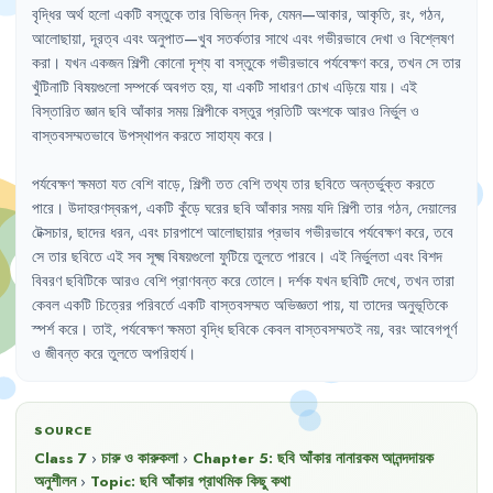
বৃদ্ধির
অর্থ
হলো
একটি
বস্তুকে
তার
বিভিন্ন
দিক
,
যেমন—আকার
,
আকৃতি
,
রং
,
গঠন
,
আলোছায়া
,
দূরত্ব
এবং
অনুপাত—খুব
সতর্কতার
সাথে
এবং
গভীরভাবে
দেখা
ও
বিশ্লেষণ
করা
।
যখন
একজন
শিল্পী
কোনো
দৃশ্য
বা
বস্তুকে
গভীরভাবে
পর্যবেক্ষণ
করে
,
তখন
সে
তার
খুঁটিনাটি
বিষয়গুলো
সম্পর্কে
অবগত
হয়
,
যা
একটি
সাধারণ
চোখ
এড়িয়ে
যায়
।
এই
বিস্তারিত
জ্ঞান
ছবি
আঁকার
সময়
শিল্পীকে
বস্তুর
প্রতিটি
অংশকে
আরও
নির্ভুল
ও
বাস্তবসম্মতভাবে
উপস্থাপন
করতে
সাহায্য
করে
।
পর্যবেক্ষণ
ক্ষমতা
যত
বেশি
বাড়ে
,
শিল্পী
তত
বেশি
তথ্য
তার
ছবিতে
অন্তর্ভুক্ত
করতে
পারে
।
উদাহরণস্বরূপ
,
একটি
কুঁড়ে
ঘরের
ছবি
আঁকার
সময়
যদি
শিল্পী
তার
গঠন
,
দেয়ালের
টেক্সচার
,
ছাদের
ধরন
,
এবং
চারপাশে
আলোছায়ার
প্রভাব
গভীরভাবে
পর্যবেক্ষণ
করে
,
তবে
সে
তার
ছবিতে
এই
সব
সূক্ষ্ম
বিষয়গুলো
ফুটিয়ে
তুলতে
পারবে
।
এই
নির্ভুলতা
এবং
বিশদ
বিবরণ
ছবিটিকে
আরও
বেশি
প্রাণবন্ত
করে
তোলে
।
দর্শক
যখন
ছবিটি
দেখে
,
তখন
তারা
কেবল
একটি
চিত্রের
পরিবর্তে
একটি
বাস্তবসম্মত
অভিজ্ঞতা
পায়
,
যা
তাদের
অনুভূতিকে
স্পর্শ
করে
।
তাই
,
পর্যবেক্ষণ
ক্ষমতা
বৃদ্ধি
ছবিকে
কেবল
বাস্তবসম্মতই
নয়
,
বরং
আবেগপূর্ণ
ও
জীবন্ত
করে
তুলতে
অপরিহার্য
।
SOURCE
Class 7
›
চারু ও কারুকলা
›
Chapter
5
:
ছবি আঁকার নানারকম আনন্দদায়ক
অনুশীলন
›
Topic:
ছবি আঁকার প্রাথমিক কিছু কথা