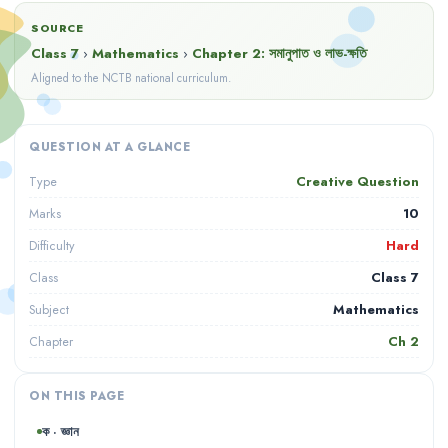
SOURCE
Class 7
›
Mathematics
›
Chapter
2
:
সমানুপাত ও লাভ-ক্ষতি
Aligned to the NCTB national curriculum.
QUESTION AT A GLANCE
Creative Question
Type
10
Marks
Hard
Difficulty
Class 7
Class
Mathematics
Subject
Ch
2
Chapter
ON THIS PAGE
ক · জ্ঞান