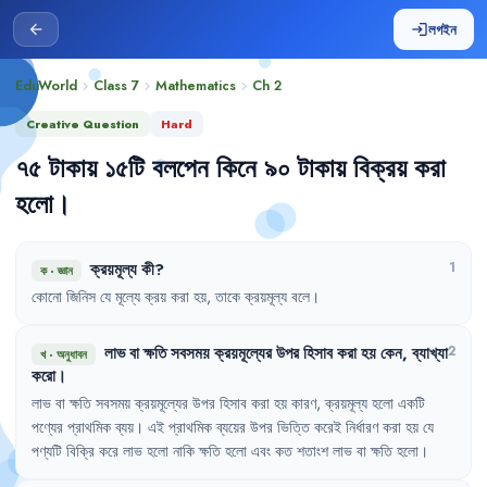
লগইন
arrow_back
login
EduWorld
Class 7
Mathematics
Ch
2
chevron_right
chevron_right
chevron_right
Creative Question
Hard
৭৫
টাকায়
১৫টি
বলপেন
কিনে
৯০
টাকায়
বিক্রয়
করা
হলো
।
ক্রয়মূল্য
কী
?
1
ক
·
জ্ঞান
কোনো
জিনিস
যে
মূল্যে
ক্রয়
করা
হয়
,
তাকে
ক্রয়মূল্য
বলে
।
লাভ
বা
ক্ষতি
সবসময়
ক্রয়মূল্যের
উপর
হিসাব
করা
হয়
কেন
,
ব্যাখ্যা
2
খ
·
অনুধাবন
করো
।
লাভ
বা
ক্ষতি
সবসময়
ক্রয়মূল্যের
উপর
হিসাব
করা
হয়
কারণ
,
ক্রয়মূল্য
হলো
একটি
পণ্যের
প্রাথমিক
ব্যয়
।
এই
প্রাথমিক
ব্যয়ের
উপর
ভিত্তি
করেই
নির্ধারণ
করা
হয়
যে
পণ্যটি
বিক্রি
করে
লাভ
হলো
নাকি
ক্ষতি
হলো
এবং
কত
শতাংশ
লাভ
বা
ক্ষতি
হলো
।