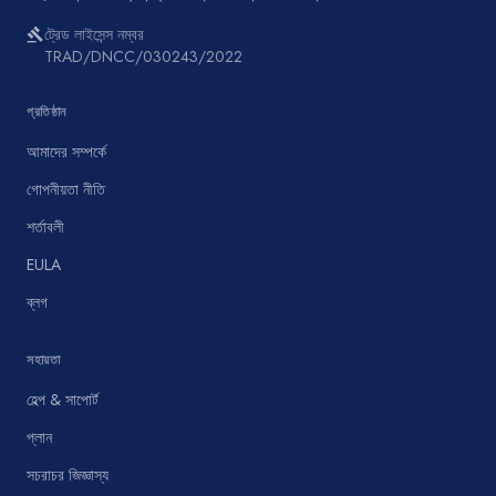
ট্রেড লাইসেন্স নম্বর
gavel
TRAD/DNCC/030243/2022
প্রতিষ্ঠান
আমাদের সম্পর্কে
গোপনীয়তা নীতি
শর্তাবলী
EULA
ব্লগ
সহায়তা
হেল্প & সাপোর্ট
প্লান
সচরাচর জিজ্ঞাস্য