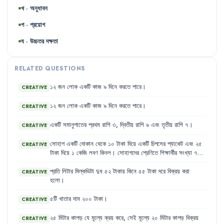
খ · অনুধাবন
গ · প্রয়োগ
ঘ · উচ্চতর দক্ষতা
RELATED QUESTIONS
১২
জন
লোক
একটি
কাজ
৯
দিনে
করতে
পারে
।
CREATIVE
১২
জন
লোক
একটি
কাজ
৯
দিনে
করতে
পারে
।
CREATIVE
একটি
সমানুপাতের
প্রথম
রাশি
৩
,
দ্বিতীয়
রাশি
৬
এবং
তৃতীয়
রাশি
৭
।
CREATIVE
সোহাগ
একটি
দোকান
থেকে
১০
টাকা
দিয়ে
একটি
চিপসের
প্যাকেট
এবং
২৫
CREATIVE
টাকা
দিয়ে
১
কেজি
লবণ
কিনল
।
সোহাগদের
শ্রেণিতে
শিক্ষার্থীর
সংখ্যা
৭০
জন
।
এদের
মধ্যে
ছাত্র
৫০
জন
এবং
ছাত্রী
২০
জন
।
প্রতি
লিটার
মিল্কভিটা
দুধ
৫২
টাকায়
কিনে
৫৫
টাকা
দরে
বিক্রয়
করা
CREATIVE
হলো
।
৫টি
খাতার
দাম
২০০
টাকা
।
CREATIVE
২৫
মিটার
কাপড়
যে
মূল্যে
ক্রয়
করে
,
সেই
মূল্যে
২০
মিটার
কাপড়
বিক্রয়
CREATIVE