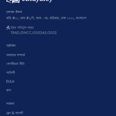
ব্যবসার ঠিকানা
বাড়ি #০১, রোড #২/ই, ব্লক - জে, বারিধারা, ঢাকা ১২১২, বাংলাদেশ
ট্রেড লাইসেন্স নম্বর
gavel
TRAD/DNCC/030243/2022
প্রতিষ্ঠান
আমাদের সম্পর্কে
গোপনীয়তা নীতি
শর্তাবলী
EULA
ব্লগ
সহায়তা
হেল্প & সাপোর্ট