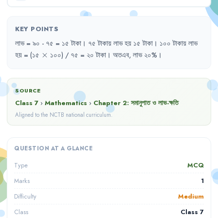
KEY POINTS
লাভ
= 
৯০
- 
৭৫
= 
১৫
টাকা
।
৭৫
টাকায়
লাভ
হয়
১৫
টাকা
।
১০০
টাকায়
লাভ
\times
হয়
= 
(১৫
×
১০০)
/ 
৭৫
= 
২০
টাকা
।
অতএব
,
লাভ
২০%
।
SOURCE
Class 7
›
Mathematics
›
Chapter
2
:
সমানুপাত ও লাভ-ক্ষতি
Aligned to the NCTB national curriculum.
QUESTION AT A GLANCE
MCQ
Type
1
Marks
Medium
Difficulty
Class 7
Class