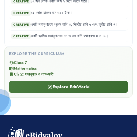
১২
জন
লোক
একটি
কাজ
৯
দিনে
করতে
পারে
।
CREATIVE
১৫
কেজি
চালের
দাম
৬০০
টাকা
।
CREATIVE
একটি
সমানুপাতের
প্রথম
রাশি
৩
,
দ্বিতীয়
রাশি
৬
এবং
তৃতীয়
রাশি
৭
।
CREATIVE
একটি
ক্রমিক
সমানুপাতের
১ম
ও
৩য়
রাশি
যথাক্রমে
৪
ও
১৬
।
CREATIVE
EXPLORE THE CURRICULUM
Class 7
school
Mathematics
menu_book
Ch
2
:
সমানুপাত ও লাভ-ক্ষতি
bookmark
Explore EduWorld
explore