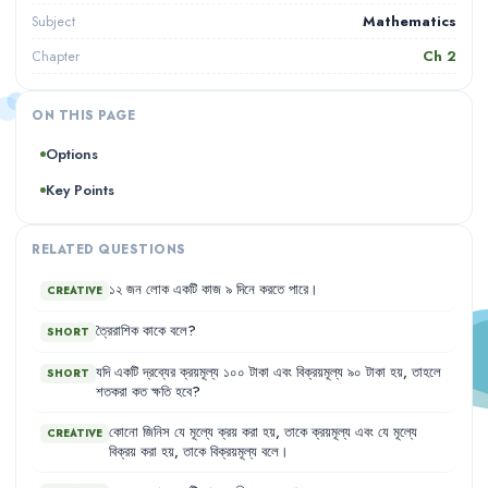
Mathematics
Subject
Ch
2
Chapter
ON THIS PAGE
Options
Key Points
RELATED QUESTIONS
১২
জন
লোক
একটি
কাজ
৯
দিনে
করতে
পারে
।
CREATIVE
ত্রৈরাশিক
কাকে
বলে
?
SHORT
যদি
একটি
দ্রব্যের
ক্রয়মূল্য
১০০
টাকা
এবং
বিক্রয়মূল্য
৯০
টাকা
হয়
,
তাহলে
SHORT
শতকরা
কত
ক্ষতি
হবে
?
কোনো
জিনিস
যে
মূল্যে
ক্রয়
করা
হয়
,
তাকে
ক্রয়মূল্য
এবং
যে
মূল্যে
CREATIVE
বিক্রয়
করা
হয়
,
তাকে
বিক্রয়মূল্য
বলে
।