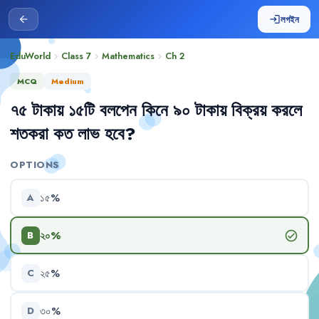
লগইন
arrow_back
login
EduWorld
Class 7
Mathematics
Ch
2
chevron_right
chevron_right
chevron_right
MCQ
Medium
৭৫
টাকায়
১৫টি
বলপেন
কিনে
৯০
টাকায়
বিক্রয়
করলে
শতকরা
কত
লাভ
হবে
?
OPTIONS
১৫%
A
২০%
check_circle
B
২৫%
C
৩০%
D