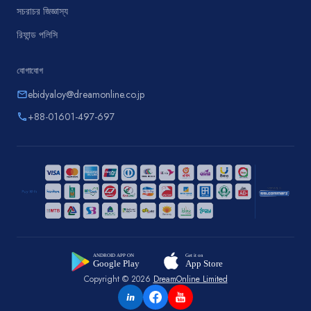
সচরাচর জিজ্ঞাস্য
রিফান্ড পলিসি
যোগাযোগ
ebidyaloy@dreamonline.co.jp
email
+88-01601-497-697
phone
Copyright © 2026
DreamOnline Limited
in