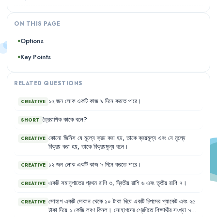
ON THIS PAGE
Options
Key Points
RELATED QUESTIONS
১২
জন
লোক
একটি
কাজ
৯
দিনে
করতে
পারে
।
CREATIVE
ত্রৈরাশিক
কাকে
বলে
?
SHORT
কোনো
জিনিস
যে
মূল্যে
ক্রয়
করা
হয়
,
তাকে
ক্রয়মূল্য
এবং
যে
মূল্যে
CREATIVE
বিক্রয়
করা
হয়
,
তাকে
বিক্রয়মূল্য
বলে
।
১২
জন
লোক
একটি
কাজ
৯
দিনে
করতে
পারে
।
CREATIVE
একটি
সমানুপাতের
প্রথম
রাশি
৩
,
দ্বিতীয়
রাশি
৬
এবং
তৃতীয়
রাশি
৭
।
CREATIVE
সোহাগ
একটি
দোকান
থেকে
১০
টাকা
দিয়ে
একটি
চিপসের
প্যাকেট
এবং
২৫
CREATIVE
টাকা
দিয়ে
১
কেজি
লবণ
কিনল
।
সোহাগদের
শ্রেণিতে
শিক্ষার্থীর
সংখ্যা
৭০