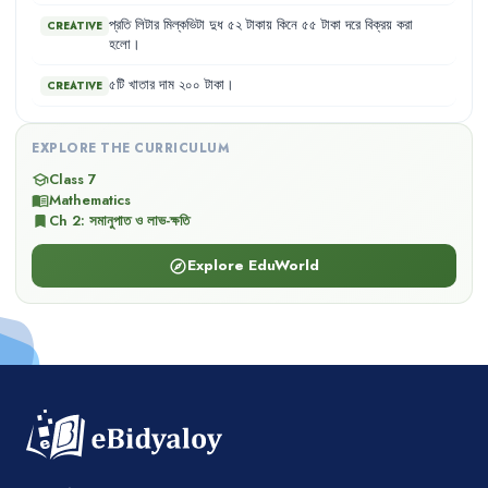
জন
।
এদের
মধ্যে
ছাত্র
৫০
জন
এবং
ছাত্রী
২০
জন
।
প্রতি
লিটার
মিল্কভিটা
দুধ
৫২
টাকায়
কিনে
৫৫
টাকা
দরে
বিক্রয়
করা
CREATIVE
হলো
।
৫টি
খাতার
দাম
২০০
টাকা
।
CREATIVE
EXPLORE THE CURRICULUM
Class 7
school
Mathematics
menu_book
Ch
2
:
সমানুপাত ও লাভ-ক্ষতি
bookmark
Explore EduWorld
explore