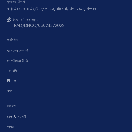
ব্যবসার ঠিকানা
বাড়ি #০১, রোড #২/ই, ব্লক - জে, বারিধারা, ঢাকা ১২১২, বাংলাদেশ
ট্রেড লাইসেন্স নম্বর
gavel
TRAD/DNCC/030243/2022
প্রতিষ্ঠান
আমাদের সম্পর্কে
গোপনীয়তা নীতি
শর্তাবলী
EULA
ব্লগ
সহায়তা
হেল্প & সাপোর্ট
প্লান