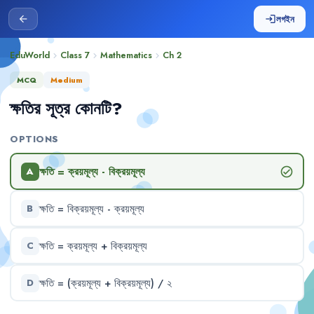
লগইন
arrow_back
login
EduWorld
Class 7
Mathematics
Ch
2
chevron_right
chevron_right
chevron_right
MCQ
Medium
ক্ষতির
সূত্র
কোনটি
?
OPTIONS
ক্ষতি
=
ক্রয়মূল্য
-
বিক্রয়মূল্য
check_circle
A
ক্ষতি
=
বিক্রয়মূল্য
-
ক্রয়মূল্য
B
ক্ষতি
=
ক্রয়মূল্য
+
বিক্রয়মূল্য
C
ক্ষতি
=
(ক্রয়মূল্য
+
বিক্রয়মূল্য)
/
২
D