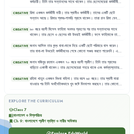
কর্মচারী
।
তিনি
তার
সন্তানদের
সাথে
থাকেন
।
তার
ছেলেমেয়েরা
কর্মজীবী
হওয়ায়
তাকে
দেখাশোনা
করার
জন্য
একজন
গৃহকর্মী
রাখা
হয়েছে
।
গৃহকর্মী
তাকে
ঠিকমতো
খাবার
দেয়
না
এবং
তার
সাথে
খারাপ
ব্যবহার
করে
।
রহমান
রিমা
একজন
কর্মজীবী
নারী
।
তার
স্বামীও
কর্মজীবী
।
তাদের
একটি
ছোট
CREATIVE
সাহেব
মনে
মনে
কষ্ট
পান
কিন্তু
কাউকে
কিছু
বলতে
পারেন
না
।
সন্তান
আছে
।
রিমার
শ্বশুর-শাশুড়ি
গ্রামে
থাকেন
।
তারা
চান
রিমা
যেন
চাকরি
ছেড়ে
দিয়ে
সন্তানের
দেখাশোনা
করে
।
কিন্তু
রিমা
তার
ব্যক্তিগত
স্বাধীনতা
এবং
কর্মজীবনের
অধিকারকে
গুরুত্ব
দেয়
।
৬০
বছর
বয়সী
মিসেস
ফাহিমা
অবসর
গ্রহণের
পর
তার
সন্তানদের
সাথে
CREATIVE
থাকেন
।
তার
ছেলে
ও
ছেলের
বউ
উভয়ই
কর্মজীবী
।
ফলে
ফাহিমাকে
তাদের
শিশুদের
দেখাশোনা
,
স্কুলে
পৌঁছানো
এবং
বাজারঘাটের
দায়িত্ব
পালন
করতে
হয়
।
এই
বয়সে
এসব
কাজ
করা
তার
পক্ষে
কঠিন
হয়ে
পড়েছে
এবং
তিনি
জনাব
আসিফ
তার
বৃদ্ধ
বাবা-মাকে
নিয়ে
একটি
ছোট
পরিবারে
বাস
করেন
।
CREATIVE
প্রায়শই
অসুস্থ
থাকেন
,
কিন্তু
প্রয়োজনীয়
চিকিৎসা
সুবিধা
পান
না
।
তার
বাবা-মা
উভয়েই
কর্মজীবনের
শেষে
কোনো
সঞ্চয়
করতে
পারেননি
।
এখন
তারা
তাদের
সন্তানদের
উপর
সম্পূর্ণরূপে
নির্ভরশীল
।
আসিফ
এবং
তার
স্ত্রী
দুজনেই
কর্মজীবী
এবং
তাদের
পক্ষে
বাবা-মায়ের
সব
চাহিদা
পূরণ
করা
কঠিন
জনাব
মজিবুর
রহমান
একজন
৭০
বছর
বয়সী
প্রবীণ
।
তিনি
তার
গ্রামের
CREATIVE
হয়ে
পড়ছে
।
বাড়িতে
একাকী
থাকেন
।
তার
ছেলেমেয়েরা
শহরে
থাকে
এবং
কর্মব্যস্ততার
কারণে
খুব
কমই
গ্রামে
আসতে
পারে
।
মজিবুর
রহমান
মাঝে
মাঝে
অসুস্থ
হয়ে
পড়েন
এবং
তার
দেখাশোনা
করার
কেউ
থাকে
না
।
তিনি
মনে
করেন
,
তার
রহিমা
খাতুন
একজন
বিধবা
মহিলা
।
তার
বয়স
৬৫
বছর
।
তার
স্বামী
মারা
CREATIVE
একটু
সঙ্গ
এবং
যত্নের
প্রয়োজন
।
যাওয়ার
পর
তিনি
অর্থনৈতিকভাবে
খুব
কষ্টে
দিনযাপন
করছেন
।
তার
কোনো
সন্তান
নেই
যে
তাকে
দেখাশোনা
করবে
।
তিনি
একসময়
খুব
সক্রিয়
ছিলেন
,
কিন্তু
এখন
বার্ধক্যের
কারণে
শারীরিক
শক্তি
কমে
যাওয়ায়
কোনো
কাজ
করতে
পারেন
না
।
তিনি
প্রায়ই
অসুস্থ
থাকেন
এবং
প্রয়োজনীয়
ঔষধ
কেনার
EXPLORE THE CURRICULUM
সামর্থ্যও
তার
নেই
।
Class 7
school
বাংলাদেশ ও বিশ্বপরিচয়
menu_book
Ch
9
:
বাংলাদেশে প্রবীণ ব্যক্তি ও নারীর অধিকার
bookmark
Explore EduWorld
explore