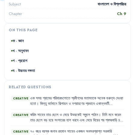
বাংলাদেশ ও বিশ্বপরিচয়
Subject
Ch
9
Chapter
ON THIS PAGE
ক · জ্ঞান
খ · অনুধাবন
গ · প্রয়োগ
ঘ · উচ্চতর দক্ষতা
RELATED QUESTIONS
এক
সময়
গ্রামের
পরিবারগুলোতে
প্রবীণদের
মতামতকে
অনেক
গুরুত্ব
দেওয়া
CREATIVE
হতো
।
কিন্তু
বর্তমানে
শিল্পায়ন
ও
নগরায়ণের
প্রভাবে
একান্নবর্তী
পরিবারগুলো
ভেঙে
ছোটো
পরিবারে
পরিণত
হচ্ছে
।
এর
ফলে
প্রবীণদের
মতামতকে
আর
আগের
মতো
গুরুত্ব
দেওয়া
হয়
না
এবং
তারা
সমাজে
প্রায়
করিম
সাহেব
তার
ছেলে
ও
মেয়ে
উভয়কেই
স্কুলে
পাঠান
।
তিনি
মনে
করেন
CREATIVE
গৌণ
বিবেচিত
হন
।
তাদের
পাশে
বসে
কথা
বলার
সময়ও
যেন
কারও
নেই
।
তার
ছেলে
বড়
হয়ে
সংসারের
হাল
ধরবে
এবং
মেয়ে
বিয়ের
পর
শ্বশুরবাড়ি
চলে
যাবে
।
তাই
তিনি
ছেলের
পড়ালেখার
পেছনে
বেশি
খরচ
করেন
এবং
মেয়েকে
উচ্চশিক্ষার
সুযোগ
দিতে
রাজি
নন
।
৭০
বছর
বয়স্ক
জনাব
রহমান
সাহেব
একজন
অবসরপ্রাপ্ত
সরকারি
CREATIVE