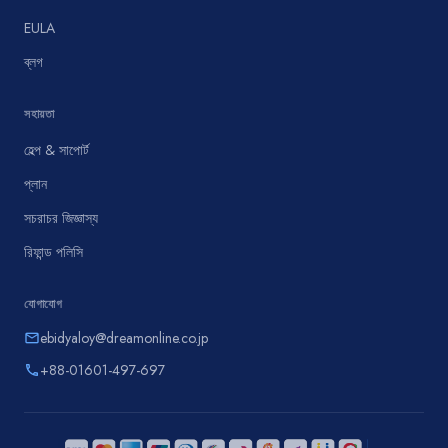
EULA
ব্লগ
সহায়তা
হেল্প & সাপোর্ট
প্লান
সচরাচর জিজ্ঞাস্য
রিফান্ড পলিসি
যোগাযোগ
ebidyaloy@dreamonline.co.jp
email
+88-01601-497-697
phone