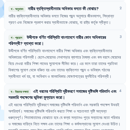
নারীর
ব্যক্তিস্বাধীনতার
অধিকার
বলতে
কী
বোঝায়
?
2
খ
·
অনুধাবন
নারীর
ব্যক্তিস্বাধীনতার
অধিকার
বলতে
নিজের
পছন্দ
অনুসারে
জীবনযাপন
,
সিদ্ধান্ত
গ্রহণ
এবং
নিজেকে
প্রকাশ
করার
স্বাধীনতাকে
বোঝায়
,
যা
রাষ্ট্র
কর্তৃক
স্বীকৃত
।
উদ্দীপকে
বর্ণিত
পরিস্থিতি
বাংলাদেশে
নারীর
কোন
অধিকারের
3
গ
·
প্রয়োগ
পরিপন্থী
?
ব্যাখ্যা
করো
।
উদ্দীপকে
বর্ণিত
পরিস্থিতি
বাংলাদেশে
নারীর
শিক্ষা
অধিকার
এবং
ব্যক্তিস্বাধীনতার
অধিকারের
পরিপন্থী
।
ছেলে-মেয়েদের
লেখাপড়ার
ব্যাপারে
বৈষম্য
এবং
কম
বয়সে
মেয়েদের
বিয়ে
দেওয়া
নারীর
শিক্ষা
লাভের
সুযোগকে
সীমিত
করে
।
এর
ফলে
তারা
তাদের
প্রতিভা
বিকাশের
সুযোগ
থেকে
বঞ্চিত
হয়
এবং
তাদের
ব্যক্তিগত
পছন্দ
ও
ভবিষ্যৎ
গঠনের
স্বাধীনতা
খর্ব
হয়
,
যা
সংবিধান
ও
মানবাধিকার
ঘোষণাপত্রের
মূলনীতির
পরিপন্থী
।
এই
ধরনের
পরিস্থিতি
দূরীকরণে
সমাজের
দৃষ্টিভঙ্গি
পরিবর্তন
এবং
4
ঘ
·
উচ্চতর দক্ষতা
সরকারি
পদক্ষেপের
ভূমিকা
মূল্যায়ন
করো
।
এই
ধরনের
পরিস্থিতি
দূরীকরণে
সমাজের
দৃষ্টিভঙ্গি
পরিবর্তন
এবং
সরকারি
পদক্ষেপ
উভয়ই
অপরিহার্য
।
সমাজের
দৃষ্টিভঙ্গি
পরিবর্তন
করতে
শিক্ষা
ও
সচেতনতা
সৃষ্টি
অত্যন্ত
গুরুত্বপূর্ণ
।
পিতামাতাদের
বোঝাতে
হবে
যে
কন্যা
সন্তানও
পুত্র
সন্তানের
মতো
পরিবার
ও
সমাজের
দায়িত্ব
নিতে
সক্ষম
এবং
তাদের
শিক্ষা
ও
কর্মসংস্থানের
সুযোগ
দেওয়া
উচিত
।