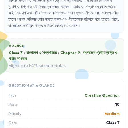
সরকারি
পদক্ষেপ
যেমন
উচ্চ
মাধ্যমিক
শ্রেণি
পর্যন্ত
মেয়েদের
বিনা
বেতনে
লেখাপড়ার
সুযোগ
ও
উপবৃত্তি
এই
বৈষম্য
দূর
করতে
সহায়ক
।
এছাড়াও
,
বাল্যবিবাহ
রোধে
কঠোর
আইন
প্রয়োগ
এবং
নারীর
শিক্ষা
ও
কর্মসংস্থানে
সমান
সুযোগ
নিশ্চিত
করার
মাধ্যমে
নারীরা
তাদের
প্রাপ্য
অধিকার
ভোগ
করতে
পারবে
এবং
নিজেদেরকে
সুষ্ঠুভাবে
গড়ে
তুলতে
পারবে
,
যা
সমাজের
সামগ্রিক
উন্নয়নে
ইতিবাচক
প্রভাব
ফেলবে
।
SOURCE
Class 7
›
বাংলাদেশ ও বিশ্বপরিচয়
›
Chapter
9
:
বাংলাদেশে প্রবীণ ব্যক্তি ও
নারীর অধিকার
Aligned to the NCTB national curriculum.
QUESTION AT A GLANCE
Creative Question
Type
10
Marks
Medium
Difficulty
Class 7
Class