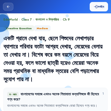
লগইন
arrow_back
login
EduWorld
Class 7
বাংলাদেশ ও বিশ্বপরিচয়
Ch
9
chevron_right
chevron_right
chevron_right
Creative Question
Medium
একটি
গ্রামে
দেখা
যায়
,
ছেলে
শিশুদের
লেখাপড়ার
ব্যাপারে
পরিবার
যতটা
আগ্রহ
দেখায়
,
মেয়েদের
বেলায়
তা
দেখায়
না
।
বিশেষ
করে
কম
বয়সে
মেয়েদের
বিয়ে
দেওয়া
হয়
,
ফলে
ভালো
ছাত্রী
হয়েও
মেয়েরা
অনেক
সময়
প্রাথমিক
বা
মাধ্যমিক
স্তরের
বেশি
পড়ালেখার
সুযোগ
পায়
না
।
বাংলাদেশের
সমাজে
এখনও
অনেক
পিতামাতা
কন্যাশিশুকে
কী
হিসেবে
1
ক
·
জ্ঞান
গণ্য
করে
?
বাংলাদেশের
সমাজে
এখনও
অনেক
পিতামাতা
কন্যাশিশুকে
বোঝা
হিসেবে
গণ্য
করে
।