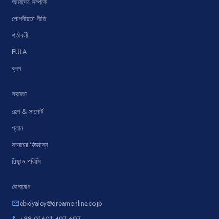
আমাদের সম্পর্কে
গোপনীয়তা নীতি
শর্তাবলী
EULA
ব্লগ
সহায়তা
হেল্প & সাপোর্ট
প্লান
সচরাচর জিজ্ঞাস্য
রিফান্ড পলিসি
যোগাযোগ
ebidyaloy@dreamonline.co.jp
email