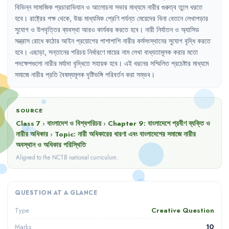
বিভিন্ন
সামাজিক
প্রচারাভিযান
ও
আলোচনা
সভার
মাধ্যমে
নারীর
গুরুত্ব
তুলে
ধরতে
হবে
।
রাষ্ট্রের
পক্ষ
থেকে
,
উচ্চ
মাধ্যমিক
শ্রেণি
পর্যন্ত
মেয়েদের
বিনা
বেতনে
লেখাপড়ার
সুযোগ
ও
উপবৃত্তির
ব্যবস্থা
আরও
কার্যকর
করতে
হবে
।
নারী
নির্যাতন
ও
অ্যাসিড
সন্ত্রাস
রোধে
কঠোর
আইন
প্রয়োগের
পাশাপাশি
নারীর
কর্মসংস্থানের
সুযোগ
বৃদ্ধি
করতে
হবে
।
এছাড়া
,
সন্তানের
পরিচয়
নির্ধারণে
মায়ের
নাম
লেখা
বাধ্যতামূলক
করার
মতো
পদক্ষেপগুলো
নারীর
মর্যাদা
বৃদ্ধিতে
সহায়ক
হবে
।
এই
ধরনের
সম্মিলিত
প্রচেষ্টার
মাধ্যমে
সমাজে
নারীর
প্রতি
বৈষম্যমূলক
দৃষ্টিভঙ্গি
পরিবর্তন
করা
সম্ভব
।
SOURCE
Class 7
›
বাংলাদেশ ও বিশ্বপরিচয়
›
Chapter
9
:
বাংলাদেশে প্রবীণ ব্যক্তি ও
নারীর অধিকার
›
Topic:
নারী অধিকারের ধারণা এবং বাংলাদেশের সমাজে নারীর
অবস্থান ও অধিকার পরিস্থিতি
Aligned to the NCTB national curriculum.
QUESTION AT A GLANCE
Creative Question
Type
10
Marks