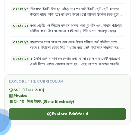
তড়িৎ
ক্ষেত্র
তৈরি
হয়
।
শীতকালে
চিরুনি
দিয়ে
চুল
আঁচড়ানোর
পর
সেই
চিরুনি
ছোট
ছোট
কাগজের
CREATIVE
টুকরোর
কাছে
আনা
হলে
কাগজের
টুকরোগুলো
লাফিয়ে
চিরুনির
দিকে
ছুটে
আসে
।
আবার
ঝড়ের
সময়
বজ্রপাতের
আলোর
ঝলকানির
সাথে
দিগ্বিদিক
প্রকম্পিত
করে
প্রচণ্ড
শব্দে
বজ্রপাত
হয়
।
এই
দুটো
বিষয়ের
জন্য
দায়ী
দশম
শ্রেণীর
পদার্থবিজ্ঞান
ক্লাসে
শিক্ষক
পরমাণুর
গঠন
এবং
আধান
প্রাপ্তির
CREATIVE
স্থির
বিদ্যুৎ
।
আমাদের
চারপাশের
সবকিছুই
আসলে
অণু-পরমাণু
দিয়ে
তৈরি
।
মৌলিক
কারণ
নিয়ে
আলোচনা
করছিলেন
।
তিনি
বলেন
,
পরমাণুর
কেন্দ্রে
পরমাণুর
কেন্দ্রে
থাকে
নিউক্লিয়াস
এবং
সেটিকে
ঘিরে
বাইরে
ইলেকট্রন
প্রোটন
ও
নিউট্রন
থাকে
এবং
বাইরে
ইলেকট্রন
বিচরণ
করে
।
বিচরণশীল
।
ইলেকট্রনের
ঋণাত্মক
চার্জ
এবং
নিউক্লিয়াসের
চার্জ
ধনাত্মক
।
বজ্রপাতের
সময়
আকাশে
মেঘ
থেকে
বিশাল
পরিমাণ
চার্জ
পৃথিবীতে
নেমে
CREATIVE
কোনো
প্রক্রিয়ায়
যদি
পরমাণুর
এক
বা
একাধিক
ইলেকট্রনকে
আলাদা
করে
আসে
।
বাতাসের
ভেতর
দিয়ে
যাওয়ার
সময়
সেটা
বাতাসকে
আয়নিত
করে
ফেলা
হয়
তাহলে
স্থির
বিদ্যুতের
জন্ম
হয়
।
ফেলে
,
তখন
সেখানে
প্রচণ্ড
তাপ
আর
আলো
আর
শব্দ
তৈরি
হয়ে
এই
বিশাল
পরিমাণ
চার্জ
যেখানে
হাজির
হয়
,
সেখানে
ভয়ংকর
ক্ষতি
হতে
পারে
।
ফটোকপি
মেশিনে
কাগজের
লেখার
ওপর
আলো
ফেলে
তার
একটি
প্রতিচ্ছবি
CREATIVE
একটি
বিশেষ
ধরনের
রোলারে
ফেলা
হয়
।
সেই
রোলারে
কাগজের
লেখাটির
মতো
করে
স্থির
চার্জ
তৈরি
করা
হয়
।
তারপর
এই
রোলারটিকে
পাউডারের
মতো
সূক্ষ্ম
কালির
সংস্পর্শে
আনা
হলে
যেখানে
যেখানে
চার্জ
জমা
হয়েছে
সেখানে
কালো
কালি
লেগে
যায়
।
EXPLORE THE CURRICULUM
SSC (Class 9-10)
school
Physics
menu_book
Ch
10
:
স্থির বিদ্যুৎ (Static Electricity)
bookmark
Explore EduWorld
explore