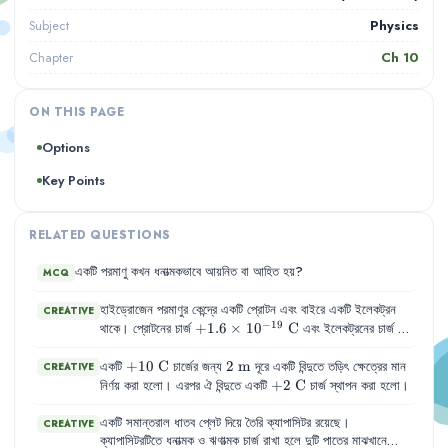
Physics
Subject
Ch
10
Chapter
ON THIS PAGE
Options
Key Points
RELATED QUESTIONS
একটি
পরমাণু
কখন
ধনাত্মকভাবে
আয়নিত
বা
আহিত
হয়
?
MCQ
হাইড্রোজেন পরমাণুর কেন্দ্রে একটি প্রোটন এবং বাইরে একটি ইলেকট্রন
CREATIVE
−
19
+1.6 \times
+
1.6
×
1
0
C
-1.6 \t
থাকে। প্রোটনের চার্জ
এবং ইলেকট্রনের চার্জ
−
19
10^{-19}\text{
10^{-1
−
1.6
×
1
0
C
। নিউক্লিয়াস থেকে ইলেকট্রনের কক্ষপথের দূরত্ব
C}
C}
−
8
0.5 \times
0.5
×
+10\text{
+
10
1
0
C
m
2\text{
2
m
একটি
চার্জের জন্য
।
দূরে একটি বিন্দুতে তড়িৎ ক্ষেত্রের মান
CREATIVE
10^{-8}\text{
C}
m}
+2\text{
+
2
C
নির্ণয় করা হলো। এরপর ঐ বিন্দুতে একটি
চার্জ স্থাপন করা হলো।
m}
C}
একটি
সমান্তরাল
ধাতব
প্লেট
দিয়ে
তৈরি
ক্যাপাসিটর
রয়েছে
।
CREATIVE
ক্যাপাসিটরটিতে
ধনাত্মক
ও
ঋণাত্মক
চার্জ
রাখা
হলে
দুটি
পাতের
মাঝখানে