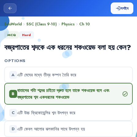
লগইন
arrow_back
login
EduWorld
SSC (Class 9-10)
Physics
Ch
10
chevron_right
chevron_right
chevron_right
MCQ
Hard
বজ্রপাতের
শব্দকে
এক
ধরনের
শকওয়েভ
বলা
হয়
কেন
?
OPTIONS
এটি
মেঘের
মধ্যে
তীব্র
কম্পন
তৈরি
করে
A
বাতাসের
গতি
শব্দের
চাইতে
দ্রুত
হলে
তাকে
শকওয়েভ
বলে
এবং
check_circle
B
বজ্রপাতের
শব্দ
একধরনের
শকওয়েভ
এটি
উচ্চ
ফ্রিকোয়েন্সির
শব্দ
উৎপন্ন
করে
C
এটি
কেবল
আলোর
ঝলকানির
সাথে
উৎপন্ন
হয়
D