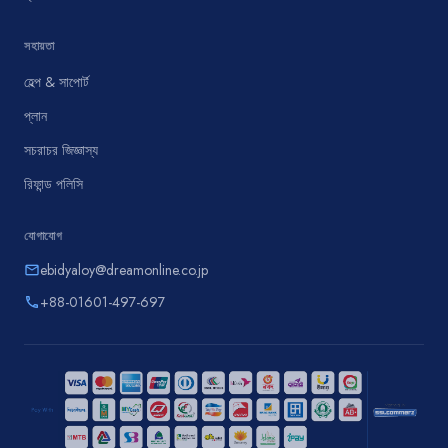
সহায়তা
হেল্প & সাপোর্ট
প্লান
সচরাচর জিজ্ঞাস্য
রিফান্ড পলিসি
যোগাযোগ
ebidyaloy@dreamonline.co.jp
email
+88-01601-497-697
phone