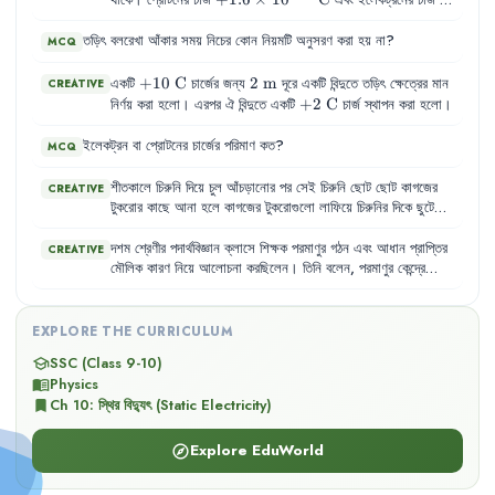
থাকে। প্রোটনের চার্জ
এবং ইলেকট্রনের চার্জ
−
19
10^{-19}\text{
10^{-1
−
1.6
×
1
0
C
। নিউক্লিয়াস থেকে ইলেকট্রনের কক্ষপথের দূরত্ব
C}
C}
−
8
তড়িৎ
0.5 \times
0.5
বলরেখা
×
আঁকার
1
0
সময়
m
নিচের
কোন
নিয়মটি
অনুসরণ
করা
হয়
না
?
।
MCQ
10^{-8}\text{
m}
+10\text{
+
10
C
2\text{
2
m
একটি
চার্জের জন্য
দূরে একটি বিন্দুতে তড়িৎ ক্ষেত্রের মান
CREATIVE
C}
m}
+2\text{
+
2
C
নির্ণয় করা হলো। এরপর ঐ বিন্দুতে একটি
চার্জ স্থাপন করা হলো।
C}
ইলেকট্রন
বা
প্রোটনের
চার্জের
পরিমাণ
কত
?
MCQ
শীতকালে
চিরুনি
দিয়ে
চুল
আঁচড়ানোর
পর
সেই
চিরুনি
ছোট
ছোট
কাগজের
CREATIVE
টুকরোর
কাছে
আনা
হলে
কাগজের
টুকরোগুলো
লাফিয়ে
চিরুনির
দিকে
ছুটে
আসে
।
আবার
ঝড়ের
সময়
বজ্রপাতের
আলোর
ঝলকানির
সাথে
দিগ্বিদিক
প্রকম্পিত
করে
প্রচণ্ড
শব্দে
বজ্রপাত
হয়
।
এই
দুটো
বিষয়ের
জন্য
দায়ী
দশম
শ্রেণীর
পদার্থবিজ্ঞান
ক্লাসে
শিক্ষক
পরমাণুর
গঠন
এবং
আধান
প্রাপ্তির
CREATIVE
স্থির
বিদ্যুৎ
।
আমাদের
চারপাশের
সবকিছুই
আসলে
অণু-পরমাণু
দিয়ে
তৈরি
।
মৌলিক
কারণ
নিয়ে
আলোচনা
করছিলেন
।
তিনি
বলেন
,
পরমাণুর
কেন্দ্রে
পরমাণুর
কেন্দ্রে
থাকে
নিউক্লিয়াস
এবং
সেটিকে
ঘিরে
বাইরে
ইলেকট্রন
প্রোটন
ও
নিউট্রন
থাকে
এবং
বাইরে
ইলেকট্রন
বিচরণ
করে
।
বিচরণশীল
।
ইলেকট্রনের
ঋণাত্মক
চার্জ
এবং
নিউক্লিয়াসের
চার্জ
ধনাত্মক
।
কোনো
প্রক্রিয়ায়
যদি
পরমাণুর
এক
বা
একাধিক
ইলেকট্রনকে
আলাদা
করে
EXPLORE THE CURRICULUM
ফেলা
হয়
তাহলে
স্থির
বিদ্যুতের
জন্ম
হয়
।
SSC (Class 9-10)
school
Physics
menu_book
Ch
10
:
স্থির বিদ্যুৎ (Static Electricity)
bookmark
Explore EduWorld
explore