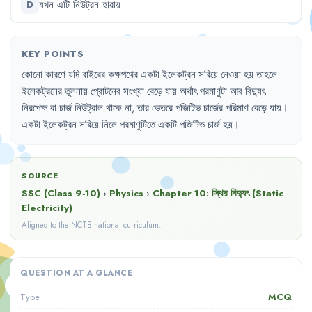
যখন
এটি
নিউট্রন
হারায়
D
KEY POINTS
কোনো
কারণে
যদি
বাইরের
কক্ষপথের
একটা
ইলেকট্রন
সরিয়ে
নেওয়া
হয়
তাহলে
ইলেকট্রনের
তুলনায়
প্রোটনের
সংখ্যা
বেড়ে
যায়
অর্থাৎ
পরমাণুটা
আর
বিদ্যুৎ
নিরপেক্ষ
বা
চার্জ
নিউট্রাল
থাকে
না
,
তার
ভেতরে
পজিটিভ
চার্জের
পরিমাণ
বেড়ে
যায়
।
একটা
ইলেকট্রন
সরিয়ে
নিলে
পরমাণুটিতে
একটি
পজিটিভ
চার্জ
হয়
।
SOURCE
SSC (Class 9-10)
›
Physics
›
Chapter
10
:
স্থির বিদ্যুৎ (Static
Electricity)
Aligned to the NCTB national curriculum.
QUESTION AT A GLANCE
MCQ
Type