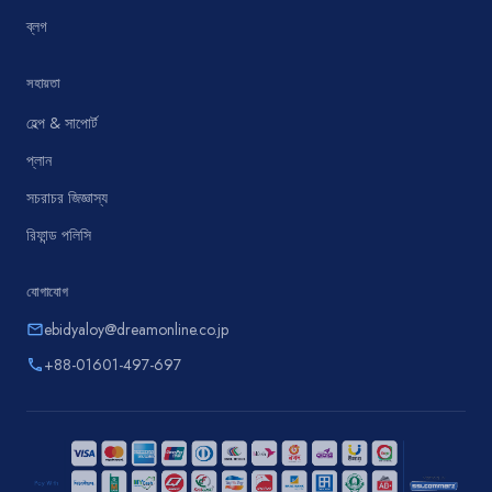
ব্লগ
সহায়তা
হেল্প & সাপোর্ট
প্লান
সচরাচর জিজ্ঞাস্য
রিফান্ড পলিসি
যোগাযোগ
ebidyaloy@dreamonline.co.jp
email
+88-01601-497-697
phone