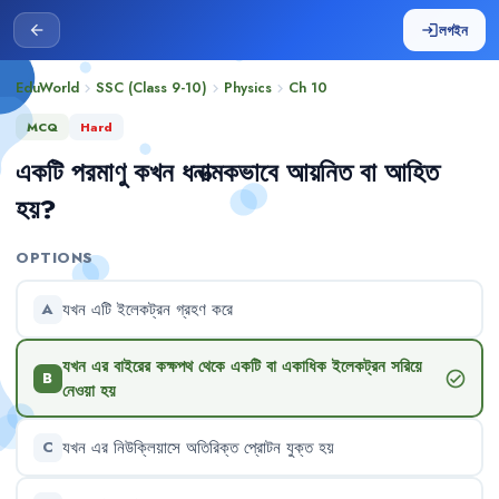
লগইন
arrow_back
login
EduWorld
SSC (Class 9-10)
Physics
Ch
10
chevron_right
chevron_right
chevron_right
MCQ
Hard
একটি
পরমাণু
কখন
ধনাত্মকভাবে
আয়নিত
বা
আহিত
হয়
?
OPTIONS
যখন
এটি
ইলেকট্রন
গ্রহণ
করে
A
যখন
এর
বাইরের
কক্ষপথ
থেকে
একটি
বা
একাধিক
ইলেকট্রন
সরিয়ে
check_circle
B
নেওয়া
হয়
যখন
এর
নিউক্লিয়াসে
অতিরিক্ত
প্রোটন
যুক্ত
হয়
C