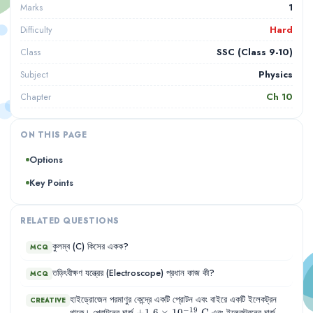
1
Marks
Hard
Difficulty
SSC (Class 9-10)
Class
Physics
Subject
Ch
10
Chapter
ON THIS PAGE
Options
Key Points
RELATED QUESTIONS
কুলম্ব
(C)
কিসের
একক
?
MCQ
তড়িৎবীক্ষণ
যন্ত্রের
(Electroscope)
প্রধান
কাজ
কী
?
MCQ
হাইড্রোজেন পরমাণুর কেন্দ্রে একটি প্রোটন এবং বাইরে একটি ইলেকট্রন
CREATIVE
−
19
+1.6 \times
+
1.6
×
1
0
C
-1.6 \t