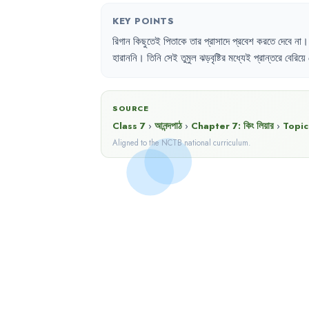
KEY POINTS
রিগান
কিছুতেই
পিতাকে
তার
প্রাসাদে
প্রবেশ
করতে
দেবে
না
।
হারাননি
।
তিনি
সেই
তুমুল
ঝড়বৃষ্টির
মধ্যেই
প্রান্তরে
বেরিয়ে
SOURCE
Class 7
›
আনন্দপাঠ
›
Chapter
7
:
কিং লিয়ার
›
Topic
Aligned to the NCTB national curriculum.