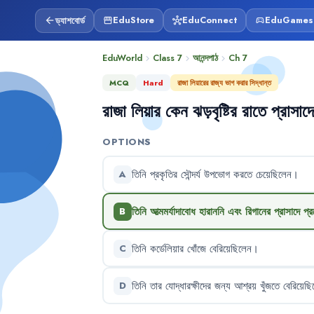
ড্যাশবোর্ড
EduStore
EduConnect
EduGames
arrow_back
storefront
hub
sports_esports
EduWorld
Class 7
আনন্দপাঠ
Ch
7
chevron_right
chevron_right
chevron_right
MCQ
Hard
রাজা লিয়ারের রাজ্য ভাগ করার সিদ্ধান্ত
রাজা
লিয়ার
কেন
ঝড়বৃষ্টির
রাতে
প্রাসাদ
OPTIONS
তিনি
প্রকৃতির
সৌন্দর্য
উপভোগ
করতে
চেয়েছিলেন
।
A
তিনি
আত্মমর্যাদাবোধ
হারাননি
এবং
রিগানের
প্রাসাদে
প্র
B
তিনি
কর্ডেলিয়ার
খোঁজে
বেরিয়েছিলেন
।
C
তিনি
তার
যোদ্ধারক্ষীদের
জন্য
আশ্রয়
খুঁজতে
বেরিয়েছি
D