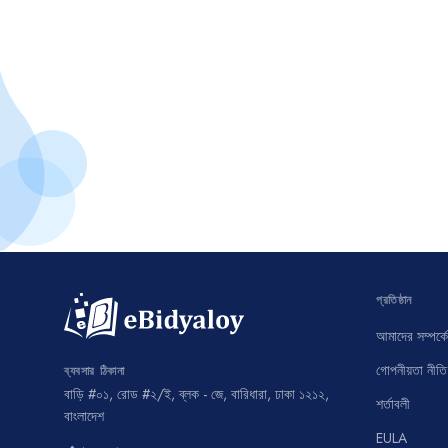
প্রতিষ্ঠান
আমাদের সম্পর্কে
গোপনীয়তা নীতি
ব্যবসার ঠিকানা
বাড়ি #০১, রোড #২/ই, ব্লক - জে, বারিধারা, ঢাকা ১২১২,
শর্তাবলী
বাংলাদেশ
EULA