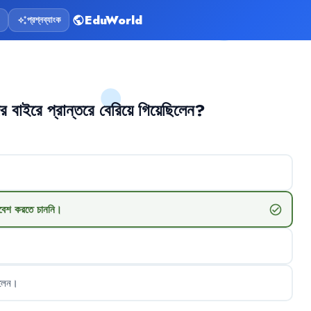
EduWorld
প্রশ্নব্যাংক
public
auto_awesome
ের
বাইরে
প্রান্তরে
বেরিয়ে
গিয়েছিলেন
?
বেশ
করতে
চাননি
।
check_circle
লেন
।