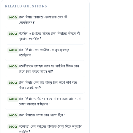
RELATED QUESTIONS
রাজা
লিয়ার
চালাঘরে
এডগারকে
দেখে
কী
MCQ
ভেবেছিলেন
?
গনেরিল
ও
রিগানের
চরিত্র
রাজা
লিয়ারের
জীবনে
কী
MCQ
প্রভাব
ফেলেছিল
?
রাজা
লিয়ার
কেন
কর্ডেলিয়াকে
ত্যাজ্যকন্যা
MCQ
করেছিলেন
?
কর্ডেলিয়াকে
ত্যাজ্য
করার
পর
বার্গান্ডির
ডিউক
কেন
MCQ
তাকে
বিয়ে
করতে
চাইল
না
?
রাজা
লিয়ার
কেন
তার
রাজ্য
তিন
ভাগে
ভাগ
করে
MCQ
দিতে
চেয়েছিলেন
?
রাজা
লিয়ার
গনেরিলের
কাছে
থাকার
সময়
তার
সাথে
MCQ
কেমন
ব্যবহার
পাচ্ছিলেন
?
রাজা
লিয়ারের
ভাগ্য
কেন
খারাপ
ছিল
?
MCQ
কর্ডেলিয়া
কেন
ফ্রান্সের
রাজাকে
সৈন্য
দিতে
অনুরোধ
MCQ
করেছিল
?