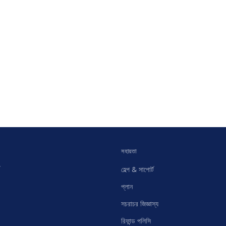
সহায়তা
হেল্প & সাপোর্ট
প্লান
সচরাচর জিজ্ঞাস্য
রিফান্ড পলিসি