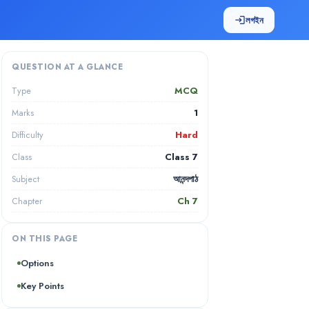
লগইন
login
QUESTION AT A GLANCE
MCQ
Type
1
Marks
Hard
Difficulty
Class 7
Class
আনন্দপাঠ
Subject
Ch
7
Chapter
ON THIS PAGE
Options
Key Points