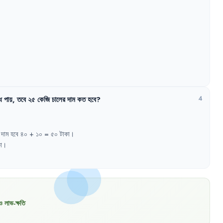
ধি
পায়
,
তবে
২৫
কেজি
চালের
দাম
কত
হবে
?
4
দাম
হবে
৪০
+ 
১০
= 
৫০
টাকা
।
া
।
ও লাভ-ক্ষতি