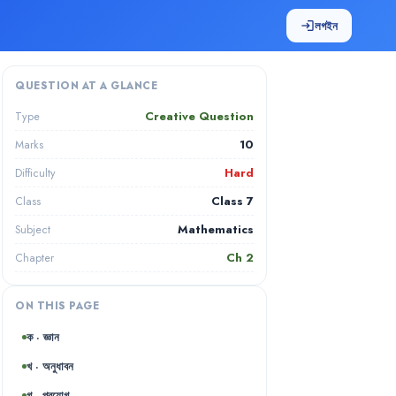
লগইন
login
QUESTION AT A GLANCE
Creative Question
Type
10
Marks
Hard
Difficulty
Class 7
Class
Mathematics
Subject
Ch
2
Chapter
ON THIS PAGE
ক · জ্ঞান
খ · অনুধাবন
গ · প্রয়োগ