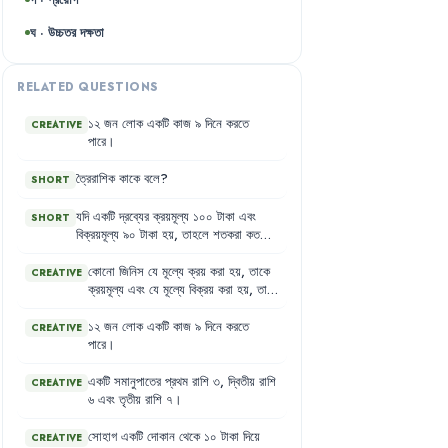
ঘ · উচ্চতর দক্ষতা
RELATED QUESTIONS
১২
জন
লোক
একটি
কাজ
৯
দিনে
করতে
CREATIVE
পারে
।
ত্রৈরাশিক
কাকে
বলে
?
SHORT
যদি
একটি
দ্রব্যের
ক্রয়মূল্য
১০০
টাকা
এবং
SHORT
বিক্রয়মূল্য
৯০
টাকা
হয়
,
তাহলে
শতকরা
কত
ক্ষতি
হবে
?
কোনো
জিনিস
যে
মূল্যে
ক্রয়
করা
হয়
,
তাকে
CREATIVE
ক্রয়মূল্য
এবং
যে
মূল্যে
বিক্রয়
করা
হয়
,
তাকে
বিক্রয়মূল্য
বলে
।
১২
জন
লোক
একটি
কাজ
৯
দিনে
করতে
CREATIVE
পারে
।
একটি
সমানুপাতের
প্রথম
রাশি
৩
,
দ্বিতীয়
রাশি
CREATIVE
৬
এবং
তৃতীয়
রাশি
৭
।
সোহাগ
একটি
দোকান
থেকে
১০
টাকা
দিয়ে
CREATIVE