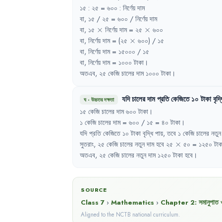
১৫
:
২৫
= 
৬০০
:
নির্ণেয়
দাম
বা
,
১৫
/ 
২৫
= 
৬০০
/ 
নির্ণেয়
দাম
\times
\times
বা
,
১৫
×
নির্ণেয়
দাম
= 
২৫
×
৬০০
\times
বা
,
নির্ণেয়
দাম
= 
(২৫
×
৬০০)
/ 
১৫
বা
,
নির্ণেয়
দাম
= 
১৫০০০
/ 
১৫
বা
,
নির্ণেয়
দাম
= 
১০০০
টাকা
।
অতএব
,
২৫
কেজি
চালের
দাম
১০০০
টাকা
।
যদি
চালের
দাম
প্রতি
কেজিতে
১০
টাকা
বৃদ্
ঘ
·
উচ্চতর দক্ষতা
১৫
কেজি
চালের
দাম
৬০০
টাকা
।
১
কেজি
চালের
দাম
= 
৬০০
/ 
১৫
= 
৪০
টাকা
।
যদি
প্রতি
কেজিতে
১০
টাকা
বৃদ্ধি
পায়
,
তবে
১
কেজি
চালের
নতুন
\times
সুতরাং
,
২৫
কেজি
চালের
নতুন
দাম
হবে
২৫
×
৫০
= 
১২৫০
টাক
অতএব
,
২৫
কেজি
চালের
নতুন
দাম
১২৫০
টাকা
হবে
।
SOURCE
Class 7
›
Mathematics
›
Chapter
2
:
সমানুপাত 
Aligned to the NCTB national curriculum.