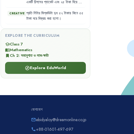
একটি
চিপসের
প্যাকেট
এবং
২৫
টাকা
দিয়ে
১
কেজি
লবণ
কিনল
।
সোহাগদের
শ্রেণিতে
শিক্ষার্থীর
সংখ্যা
৭০
জন
।
এদের
মধ্যে
ছাত্র
প্রতি
লিটার
মিল্কভিটা
দুধ
৫২
টাকায়
কিনে
৫৫
CREATIVE
৫০
জন
এবং
ছাত্রী
২০
জন
।
টাকা
দরে
বিক্রয়
করা
হলো
।
EXPLORE THE CURRICULUM
Class 7
school
Mathematics
menu_book
Ch
2
:
সমানুপাত ও লাভ-ক্ষতি
bookmark
Explore EduWorld
explore
যোগাযোগ
ebidyaloy@dreamonline.co.jp
email
+88-01601-497-697
phone