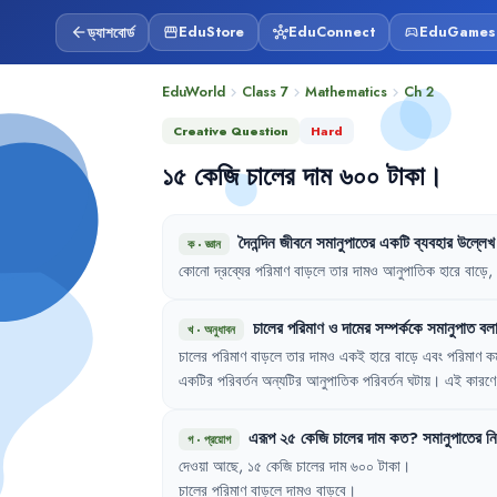
ড্যাশবোর্ড
EduStore
EduConnect
EduGames
arrow_back
storefront
hub
sports_esports
EduWorld
Class 7
Mathematics
Ch
2
chevron_right
chevron_right
chevron_right
Creative Question
Hard
১৫
কেজি
চালের
দাম
৬০০
টাকা
।
দৈনন্দিন
জীবনে
সমানুপাতের
একটি
ব্যবহার
উল্লেখ
ক
·
জ্ঞান
কোনো
দ্রব্যের
পরিমাণ
বাড়লে
তার
দামও
আনুপাতিক
হারে
বাড়ে
,
চালের
পরিমাণ
ও
দামের
সম্পর্ককে
সমানুপাত
বল
খ
·
অনুধাবন
চালের
পরিমাণ
বাড়লে
তার
দামও
একই
হারে
বাড়ে
এবং
পরিমাণ
ক
একটির
পরিবর্তন
অন্যটির
আনুপাতিক
পরিবর্তন
ঘটায়
।
এই
কারণে
এরূপ
২৫
কেজি
চালের
দাম
কত
?
সমানুপাতের
ন
গ
·
প্রয়োগ
দেওয়া
আছে
,
১৫
কেজি
চালের
দাম
৬০০
টাকা
।
চালের
পরিমাণ
বাড়লে
দামও
বাড়বে
।