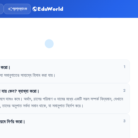
EduWorld
প্রশ্নব্যাংক
public
auto_awesome
করো
।
1
যা
সমানুপাতের
সাহায্যে
হিসাব
করা
যায়
।
া
যায়
কেন
?
ব্যাখ্যা
করো
।
2
মলে
দামও
কমে
।
অর্থাৎ
,
চালের
পরিমাণ
ও
দামের
মধ্যে
একটি
সরল
সম্পর্ক
বিদ্যমান
,
যেখানে
,
তাদের
অনুপাত
সর্বদা
সমান
থাকে
,
যা
সমানুপাত
নির্দেশ
করে
।
িয়মে
নির্ণয়
করো
।
3