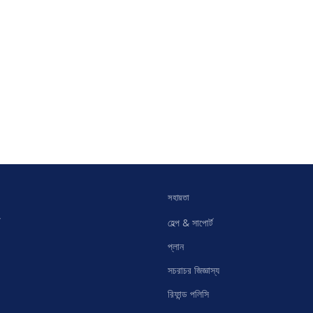
সহায়তা
হেল্প & সাপোর্ট
প্লান
সচরাচর জিজ্ঞাস্য
রিফান্ড পলিসি