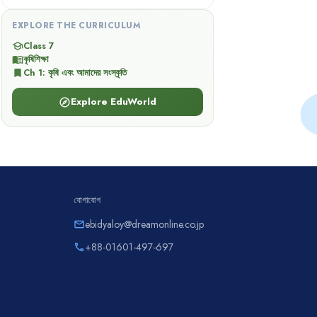
EXPLORE THE CURRICULUM
Class 7
school
কৃষিশিক্ষা
menu_book
Ch
1
:
কৃষি এবং আমাদের সংস্কৃতি
bookmark
Explore EduWorld
explore
যোগাযোগ
ebidyaloy@dreamonline.co.jp
email
+88-01601-497-697
phone