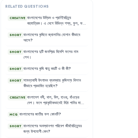
RELATED QUESTIONS
বাংলাদেশের
উদ্ভিদ
ও
প্রাণিবৈচিত্র্য
CREATIVE
বহুমাত্রিক
।
এ
দেশে
বিভিন্ন
শস্য
,
ফুল
,
ফল
,
শাক
,
সবজি
,
নির্মাণ
সামগ্রী
,
তন্তু
,
ঔষধিগাছ
প্রভৃতি
উৎপাদন
করা
যায়
।
অপরদিকে
রকমারি
বাংলাদেশের
কৃষিতে
জ্বালানির
যোগান
কীভাবে
SHORT
পশু-পাখি
ও
মৎস্য
বৈচিত্র্যেও
আমাদের
দেশ
আসে
?
পিছিয়ে
নেই
।
ফলে
মাছ
,
মাংস
,
দুধ
,
ডিম
ইত্যাদি
প্রাণিজ
পণ্যও
প্রচুর
উৎপাদিত
হয়
।
বাংলাদেশের
দুটি
জনপ্রিয়
বিদেশি
ফলের
নাম
SHORT
লেখ
।
বাংলাদেশের
কৃষি
ঋতু
কয়টি
ও
কী
কী
?
SHORT
সামন্তবাদী
উৎপাদন
ব্যবস্থায়
কৃষিপণ্য
বিপণন
SHORT
কীভাবে
প্রভাবিত
হয়েছিল
?
বাংলাদেশ
নদী
,
খাল
,
বিল
,
হাওর
,
বাঁওড়ের
CREATIVE
দেশ
।
ফলে
প্রাকৃতিকভাবেই
মিঠা
পানির
মাছের
বৈচিত্র্যধন্য
এই
দেশ
।
মাছ
পালন
ও
উৎপাদন
তাই
আমাদের
কৃষির
একটি
অতি
গুরুত্বপূর্ণ
বাংলাদেশের
জাতীয়
ফল
কোনটি
?
MCQ
অধ্যায়
।
পুকুরসহ
বিভিন্ন
জলাশয়ে
মাছ
চাষ
লাভজনকও
বটে
।
দেশের
দৈনন্দিন
মাছের
বাংলাদেশের
অবস্থানগত
পরিবেশ
জীববৈচিত্র্যের
SHORT
চাহিদার
একটি
বড়
অংশ
এখন
চাষ
করা
মাছ
জন্য
উপযোগী
কেন
?
থেকে
আসে
।