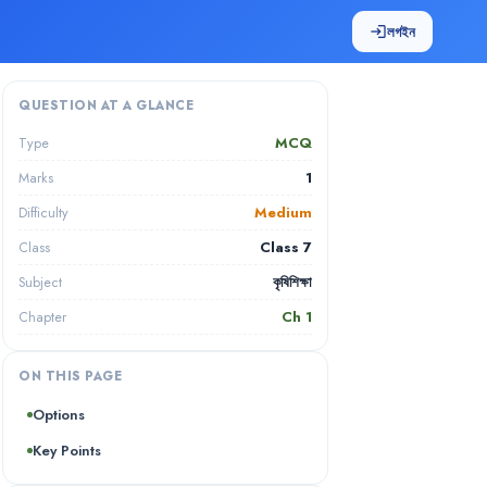
লগইন
login
QUESTION AT A GLANCE
MCQ
Type
1
Marks
Medium
Difficulty
Class 7
Class
কৃষিশিক্ষা
Subject
Ch
1
Chapter
ON THIS PAGE
Options
Key Points