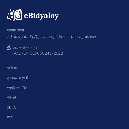
ব্যবসার ঠিকানা
বাড়ি #০১, রোড #২/ই, ব্লক - জে, বারিধারা, ঢাকা ১২১২, বাংলাদেশ
ট্রেড লাইসেন্স নম্বর
gavel
TRAD/DNCC/030243/2022
প্রতিষ্ঠান
আমাদের সম্পর্কে
গোপনীয়তা নীতি
শর্তাবলী
EULA
ব্লগ