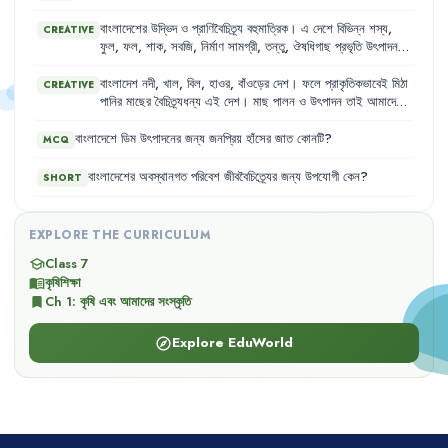
বাংলাদেশের
উদ্ভিদ
ও
প্রাণিবৈচিত্র্য
বহুমাত্রিক
।
এ
দেশে
বিভিন্ন
শস্য
,
CREATIVE
ফুল
,
ফল
,
শাক
,
সবজি
,
নির্মাণ
সামগ্রী
,
তন্তু
,
ঔষধিগাছ
প্রভৃতি
উৎপাদন
করা
যায়
।
অপরদিকে
রকমারি
পশু-পাখি
ও
মৎস্য
বৈচিত্র্যেও
আমাদের
দেশ
পিছিয়ে
নেই
।
ফলে
মাছ
,
মাংস
,
দুধ
,
ডিম
ইত্যাদি
প্রাণিজ
পণ্যও
প্রচুর
বাংলাদেশ
নদী
,
খাল
,
বিল
,
হাওর
,
বাঁওড়ের
দেশ
।
ফলে
প্রাকৃতিকভাবেই
মিঠা
CREATIVE
উৎপাদিত
হয়
।
পানির
মাছের
বৈচিত্র্যধন্য
এই
দেশ
।
মাছ
পালন
ও
উৎপাদন
তাই
আমাদের
কৃষির
একটি
অতি
গুরুত্বপূর্ণ
অধ্যায়
।
পুকুরসহ
বিভিন্ন
জলাশয়ে
মাছ
চাষ
লাভজনকও
বটে
।
দেশের
দৈনন্দিন
মাছের
চাহিদার
একটি
বড়
অংশ
এখন
চাষ
বাংলাদেশে
ডিম
উৎপাদনের
জন্য
জনপ্রিয়
হাঁসের
জাত
কোনটি
?
MCQ
করা
মাছ
থেকে
আসে
।
বাংলাদেশের
অবস্থানগত
পরিবেশ
জীববৈচিত্র্যের
জন্য
উপযোগী
কেন
?
SHORT
EXPLORE THE CURRICULUM
Class 7
school
কৃষিশিক্ষা
menu_book
Ch
1
:
কৃষি এবং আমাদের সংস্কৃতি
bookmark
Explore EduWorld
explore