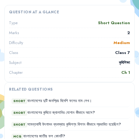
QUESTION AT A GLANCE
Short Question
Type
2
Marks
Medium
Difficulty
Class 7
Class
কৃষিশিক্ষা
Subject
Ch
1
Chapter
RELATED QUESTIONS
বাংলাদেশের
দুটি
জনপ্রিয়
বিদেশি
ফলের
নাম
লেখ
।
SHORT
বাংলাদেশের
কৃষিতে
জ্বালানির
যোগান
কীভাবে
আসে
?
SHORT
সামন্তবাদী
উৎপাদন
ব্যবস্থায়
কৃষিপণ্য
বিপণন
কীভাবে
প্রভাবিত
হয়েছিল
?
SHORT
বাংলাদেশের
জাতীয়
ফল
কোনটি
?
MCQ