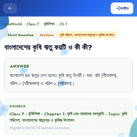
লগইন
arrow_back
login
EduWorld
Class 7
কৃষিশিক্ষা
Ch
1
chevron_right
chevron_right
chevron_right
Short Question
Medium
কৃষি পরিবেশ, বাংলাদেশের ঋতুচক্র ও কৃষিজ উৎপাদন
বাংলাদেশের
কৃষি
ঋতু
কয়টি
ও
কী
কী
?
ANSWER
বাংলাদেশ
ছয়
ঋতুর
দেশ
হলেও
কৃষি
ঋতু
তিনটি
।
যথা-
রবি
(শীতকাল)
,
খরিপ-১
(গ্রীষ্মকাল)
ও
খরিপ-২
(বর্ষাকাল)
।
SOURCE
Class 7
›
কৃষিশিক্ষা
›
Chapter
1
:
কৃষি এবং আমাদের সংস্কৃতি
›
Topic:
কৃষি
পরিবেশ, বাংলাদেশের ঋতুচক্র ও কৃষিজ উৎপাদন
Aligned to the NCTB national curriculum.