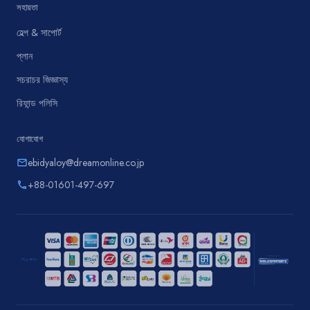
সহায়তা
হেল্প & সাপোর্ট
প্লান
সচরাচর জিজ্ঞাস্য
রিফান্ড পলিসি
যোগাযোগ
ebidyaloy@dreamonline.co.jp
email
+88-01601-497-697
phone