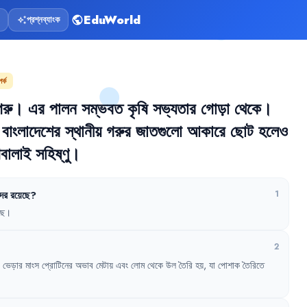
EduWorld
প্রশ্নব্যাংক
public
auto_awesome
র্ক
গরু
।
এর
পালন
সম্ভবত
কৃষি
সভ্যতার
গোড়া
থেকে
।
বাংলাদেশের
স্থানীয়
গরুর
জাতগুলো
আকারে
ছোট
হলেও
বালাই
সহিষ্ণু
।
দর
রয়েছে
?
1
ছে
।
2
ভেড়ার
মাংস
প্রোটিনের
অভাব
মেটায়
এবং
লোম
থেকে
উল
তৈরি
হয়
,
যা
পোশাক
তৈরিতে