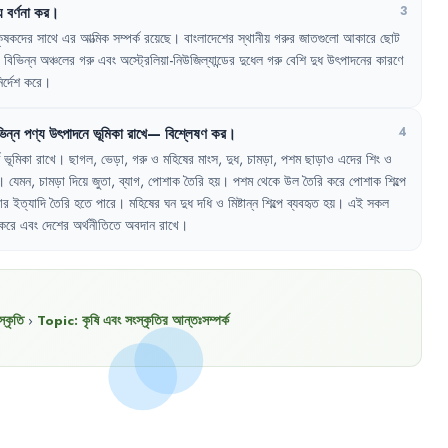
য
বর্ণনা
কর
।
3
কৃষকদের
সাথে
এর
আত্মিক
সম্পর্ক
রয়েছে
।
বাংলাদেশের
স্থানীয়
গরুর
জাতগুলো
আকারে
ছোট
বিভিন্ন
অঞ্চলের
গরু
এবং
অস্ট্রেলিয়া-নিউজিল্যান্ডের
দুধেল
গরু
বেশি
দুধ
উৎপাদনের
কারণে
ির্দেশ
করে
।
ভিন্ন
পণ্য
উৎপাদনে
ভূমিকা
রাখে—
বিশ্লেষণ
কর
।
4
ভূমিকা
রাখে
।
ছাগল
,
ভেড়া
,
গরু
ও
মহিষের
মাংস
,
দুধ
,
চামড়া
,
পশম
ছাড়াও
এদের
শিং
ও
।
যেমন
,
চামড়া
দিয়ে
জুতা
,
ব্যাগ
,
পোশাক
তৈরি
হয়
।
পশম
থেকে
উল
তৈরি
করে
পোশাক
শিল্পে
ার
ইত্যাদি
তৈরি
হতে
পারে
।
মহিষের
ঘন
দুধ
দধি
ও
মিষ্টান্ন
শিল্পে
ব্যবহৃত
হয়
।
এই
সকল
করে
এবং
দেশের
অর্থনীতিতে
অবদান
রাখে
।
্কৃতি
›
Topic:
কৃষি এবং সংস্কৃতির আন্তঃসম্পর্ক