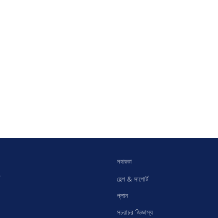
সহায়তা
হেল্প & সাপোর্ট
প্লান
সচরাচর জিজ্ঞাস্য