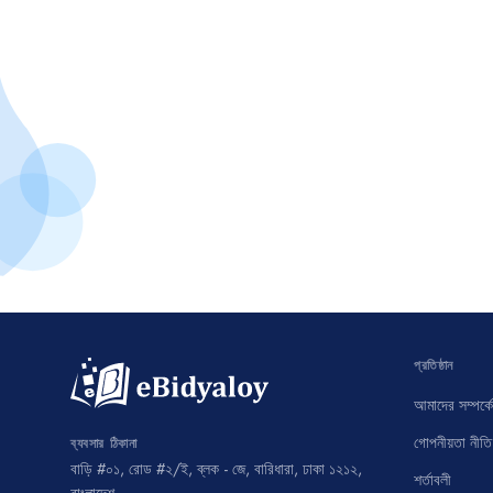
প্রতিষ্ঠান
আমাদের সম্পর্কে
গোপনীয়তা নীতি
ব্যবসার ঠিকানা
বাড়ি #০১, রোড #২/ই, ব্লক - জে, বারিধারা, ঢাকা ১২১২,
শর্তাবলী