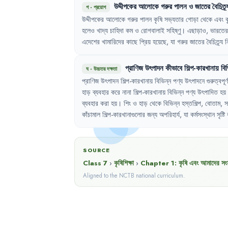
উদ্দীপকের
আলোকে
গরুর
পালন
ও
জাতের
বৈচিত্র্
গ
·
প্রয়োগ
উদ্দীপকের
আলোকে
গরুর
পালন
কৃষি
সভ্যতার
গোড়া
থেকে
এবং
হলেও
খাদ্য
চাহিদা
কম
ও
রোগবালাই
সহিষ্ণু
।
এছাড়াও
,
ভারতের
এদেশের
খামারিদের
কাছে
প্রিয়
হয়েছে
,
যা
গরুর
জাতের
বৈচিত্র্য
ন
প্রাণিজ
উৎপাদন
কীভাবে
শিল্প-কারখানায়
বি
ঘ
·
উচ্চতর দক্ষতা
প্রাণিজ
উৎপাদন
শিল্প-কারখানায়
বিভিন্ন
পণ্য
উৎপাদনে
গুরুত্বপূর্ণ
হাড়
ব্যবহার
করে
নানা
শিল্প-কারখানায়
বিভিন্ন
পণ্য
উৎপাদিত
হয়
ব্যবহার
করা
হয়
।
শিং
ও
হাড়
থেকে
বিভিন্ন
হস্তশিল্প
,
বোতাম
,
স
কাঁচামাল
শিল্প-কারখানাগুলোর
জন্য
অপরিহার্য
,
যা
কর্মসংস্থান
সৃষ্টি
SOURCE
Class 7
›
কৃষিশিক্ষা
›
Chapter
1
:
কৃষি এবং আমাদের সংস
Aligned to the NCTB national curriculum.