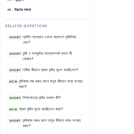
ঘ · উচ্চতর দক্ষতা
RELATED QUESTIONS
গ্রামীণ
বাসস্থান
এখনো
বহুলাংশে
কৃষিনির্ভর
SHORT
কেন
?
কৃষি
ও
সংস্কৃতির
আন্তঃসম্পর্ক
বলতে
কী
SHORT
বোঝায়
?
নারীরা
কীভাবে
প্রথম
কৃষির
সূচনা
করেছিলেন
?
SHORT
কৃষিকাজ
শুরু
করার
আগে
মানুষ
কীভাবে
খাদ্য
সংগ্রহ
MCQ
করত
?
শিক্ষাক্ষেত্রে
কৃষির
অবদান
কী
?
SHORT
প্রথম
কৃষির
সূচনা
করেছিলেন
কারা
?
MCQ
কৃষিকাজ
শুরুর
আগে
মানুষ
কীভাবে
খাদ্য
সংগ্রহ
SHORT
করত
?