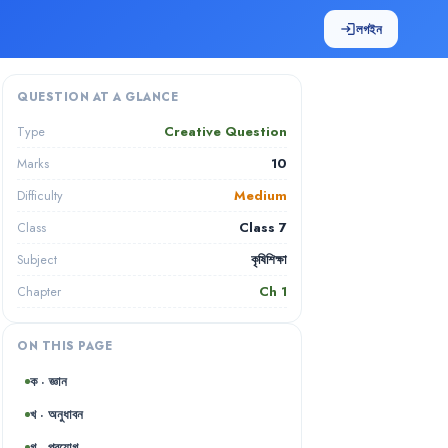
লগইন
login
QUESTION AT A GLANCE
Creative Question
Type
10
Marks
Medium
Difficulty
Class 7
Class
কৃষিশিক্ষা
Subject
Ch
1
Chapter
ON THIS PAGE
ক · জ্ঞান
খ · অনুধাবন
গ · প্রয়োগ