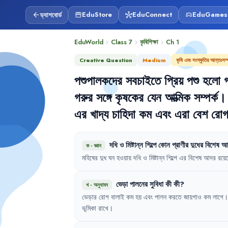
ড্যাশবোর্ড
EduStore
EduConnect
EduGames
arrow_back
storefront
hub
sports_esports
EduWorld
Class 7
কৃষিশিক্ষা
Ch
1
chevron_right
chevron_right
chevron_right
Creative Question
Medium
কৃষি এবং সংস্কৃতির আন্তঃসম্প
পশুপালকদের
সবচাইতে
প্রিয়
পশু
হলো
গরুর
সঙ্গে
কৃষকের
যেন
আত্মিক
সম্পর্ক
।
এর
খাদ্য
চাহিদা
কম
এবং
এরা
বেশ
রোগ
দধি
ও
মিষ্টান্ন
শিল্পে
কোন
প্রাণীর
দুধের
বিশেষ
আ
ক
·
জ্ঞান
মহিষের
দুধ
ঘন
হওয়ায়
দধি
ও
মিষ্টান্ন
শিল্পে
এর
বিশেষ
আদর
রয়ে
ভেড়া
পালনের
সুবিধা
কী
কী
?
খ
·
অনুধাবন
ভেড়ার
রোগ
বালাই
কম
হয়
এবং
পালন
করতে
জায়গাও
কম
লাগে
।
ভূমিকা
রাখে
।