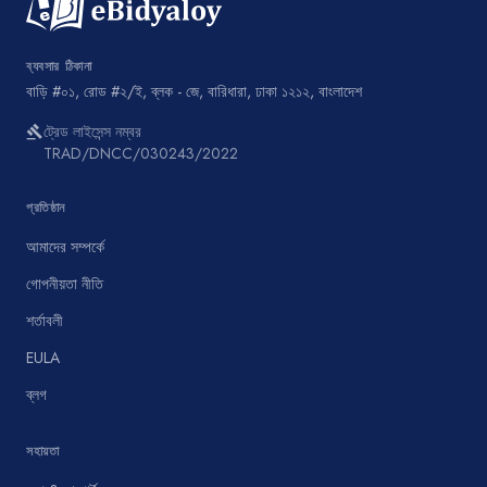
ব্যবসার ঠিকানা
বাড়ি #০১, রোড #২/ই, ব্লক - জে, বারিধারা, ঢাকা ১২১২, বাংলাদেশ
ট্রেড লাইসেন্স নম্বর
gavel
TRAD/DNCC/030243/2022
প্রতিষ্ঠান
আমাদের সম্পর্কে
গোপনীয়তা নীতি
শর্তাবলী
EULA
ব্লগ
সহায়তা