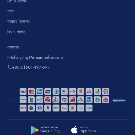
হেল্প & সাপোর্ট
প্লান
সচরাচর জিজ্ঞাস্য
রিফান্ড পলিসি
যোগাযোগ
ebidyaloy@dreamonline.co.jp
email
+88-01601-497-697
phone