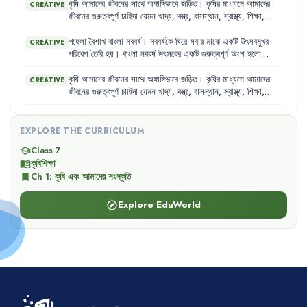
কৃষি
আমাদের
জীবনের
সাথে
অঙ্গাঙ্গিভাবে
জড়িত
।
কৃষির
মাধ্যমে
আমাদের
CREATIVE
জীবনের
গুরুত্বপূর্ণ
চাহিদা
যেমন
খাদ্য
,
বস্ত্র
,
বাসস্থান
,
স্বাস্থ্য
,
শিক্ষা
,
বিনোদন
ইত্যাদি
পূরণ
হয়ে
থাকে
।
স্বাস্থ্য
রক্ষায়
সুষম
খাদ্য
অপরিহার্য
।
এই
সুষম
খাদ্যের
যোগান
দেয়
কৃষি
।
পহেলা
বৈশাখ
বাংলা
নববর্ষ
।
নববর্ষকে
ঘিরে
সবার
মাঝে
একটি
উৎসবমুখর
CREATIVE
পরিবেশ
তৈরি
হয়
।
বাংলা
নববর্ষ
উৎসবের
একটি
গুরুত্বপূর্ণ
অংশ
হলো
মেলা
।
চৈত্র
সংক্রান্তির
দিনে
এবং
পহেলা
বৈশাখ
সকালে
মেলা
বসে
।
এই
মেলা
থেকেই
গ্রামের
মানুষ
হাঁড়ি-ঝুড়ি
,
দা-কাস্তে
থেকে
শুরু
করে
সংসারের
কৃষি
আমাদের
জীবনের
সাথে
অঙ্গাঙ্গিভাবে
জড়িত
।
কৃষির
মাধ্যমে
আমাদের
CREATIVE
যাবতীয়
তৈজসপত্র
ক্রয়
করে
।
জীবনের
গুরুত্বপূর্ণ
চাহিদা
যেমন
খাদ্য
,
বস্ত্র
,
বাসস্থান
,
স্বাস্থ্য
,
শিক্ষা
,
বিনোদন
ইত্যাদি
পূরণ
হয়ে
থাকে
।
EXPLORE THE CURRICULUM
Class 7
school
কৃষিশিক্ষা
menu_book
Ch
1
:
কৃষি এবং আমাদের সংস্কৃতি
bookmark
Explore EduWorld
explore