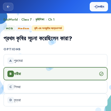
লগইন
arrow_back
login
EduWorld
Class 7
কৃষিশিক্ষা
Ch
1
chevron_right
chevron_right
chevron_right
MCQ
Medium
কৃষি এবং সংস্কৃতির আন্তঃসম্পর্ক
প্রথম
কৃষির
সূচনা
করেছিলেন
কারা
?
OPTIONS
পুরুষেরা
A
নারীরা
check_circle
B
শিশুরা
C
বৃদ্ধরা
D