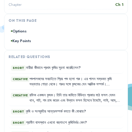
Ch
1
Chapter
ON THIS PAGE
Options
Key Points
RELATED QUESTIONS
নারীরা
কীভাবে
প্রথম
কৃষির
সূচনা
করেছিলেন
?
SHORT
পশুপালকদের
সবচাইতে
প্রিয়
পশু
হলো
গরু
।
এর
পালন
সম্ভবত
কৃষি
CREATIVE
সভ্যতার
গোড়া
থেকে
।
গরুর
সঙ্গে
কৃষকের
যেন
আত্মিক
সম্পর্ক
।
বাংলাদেশের
স্থানীয়
গরুর
জাতগুলো
আকারে
ছোট
হলেও
এর
খাদ্য
চাহিদা
কম
এবং
এরা
বেশ
রোগবালাই
সহিষ্ণু
।
রফিক
একজন
কৃষক
।
তিনি
তার
জমিতে
বিভিন্ন
প্রকার
মাঠ
ফসল
যেমন
CREATIVE
ধান
,
পাট
,
গম
চাষ
করেন
এবং
উদ্যান
ফসল
হিসেবে
টমেটো
,
লাউ
,
আম
,
কাঁঠালও
ফলান
।
এছাড়াও
তিনি
তার
বাড়িতে
গরু
,
ছাগল
ও
মুরগি
পালন
করেন
।
তার
কৃষিকাজের
ফলে
পরিবারের
খাদ্যের
চাহিদা
মেটানোর
পাশাপাশি
কৃষি
ও
সংস্কৃতির
আন্তঃসম্পর্ক
বলতে
কী
বোঝায়
?
SHORT
বাজারেও
সরবরাহ
করেন
।
গ্রামীণ
বাসস্থান
এখনো
বহুলাংশে
কৃষিনির্ভর
কেন
?
SHORT