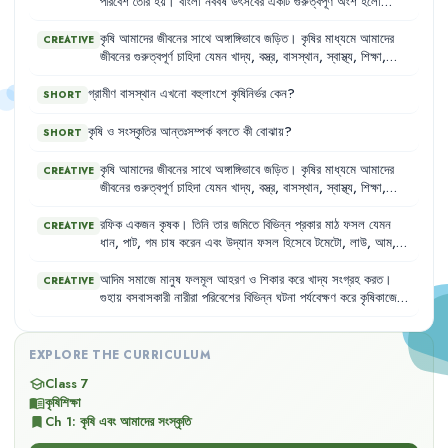
পরিবেশ
তৈরি
হয়
।
বাংলা
নববর্ষ
উৎসবের
একটি
গুরুত্বপূর্ণ
অংশ
হলো
মেলা
।
চৈত্র
সংক্রান্তির
দিনে
এবং
পহেলা
বৈশাখ
সকালে
মেলা
বসে
।
এই
মেলা
থেকেই
গ্রামের
মানুষ
হাঁড়ি-ঝুড়ি
,
দা-কাস্তে
থেকে
শুরু
করে
সংসারের
কৃষি
আমাদের
জীবনের
সাথে
অঙ্গাঙ্গিভাবে
জড়িত
।
কৃষির
মাধ্যমে
আমাদের
CREATIVE
যাবতীয়
তৈজসপত্র
ক্রয়
করে
।
জীবনের
গুরুত্বপূর্ণ
চাহিদা
যেমন
খাদ্য
,
বস্ত্র
,
বাসস্থান
,
স্বাস্থ্য
,
শিক্ষা
,
বিনোদন
ইত্যাদি
পূরণ
হয়ে
থাকে
।
গ্রামীণ
বাসস্থান
এখনো
বহুলাংশে
কৃষিনির্ভর
কেন
?
SHORT
কৃষি
ও
সংস্কৃতির
আন্তঃসম্পর্ক
বলতে
কী
বোঝায়
?
SHORT
কৃষি
আমাদের
জীবনের
সাথে
অঙ্গাঙ্গিভাবে
জড়িত
।
কৃষির
মাধ্যমে
আমাদের
CREATIVE
জীবনের
গুরুত্বপূর্ণ
চাহিদা
যেমন
খাদ্য
,
বস্ত্র
,
বাসস্থান
,
স্বাস্থ্য
,
শিক্ষা
,
বিনোদন
ইত্যাদি
পূরণ
হয়ে
থাকে
।
স্বাস্থ্য
রক্ষায়
সুষম
খাদ্য
অপরিহার্য
।
এই
সুষম
খাদ্যের
যোগান
দেয়
কৃষি
।
রফিক
একজন
কৃষক
।
তিনি
তার
জমিতে
বিভিন্ন
প্রকার
মাঠ
ফসল
যেমন
CREATIVE
ধান
,
পাট
,
গম
চাষ
করেন
এবং
উদ্যান
ফসল
হিসেবে
টমেটো
,
লাউ
,
আম
,
কাঁঠালও
ফলান
।
এছাড়াও
তিনি
তার
বাড়িতে
গরু
,
ছাগল
ও
মুরগি
পালন
করেন
।
তার
কৃষিকাজের
ফলে
পরিবারের
খাদ্যের
চাহিদা
মেটানোর
পাশাপাশি
আদিম
সমাজে
মানুষ
ফলমূল
আহরণ
ও
শিকার
করে
খাদ্য
সংগ্রহ
করত
।
CREATIVE
বাজারেও
সরবরাহ
করেন
।
গুহায়
বসবাসকারী
নারীরা
পরিবেশের
বিভিন্ন
ঘটনা
পর্যবেক্ষণ
করে
কৃষিকাজের
সূচনা
করেন
।
তারা
দেখল
,
ফল
খেয়ে
বীজ
যেখানে
ফেলা
হচ্ছে
সেখানেই
ফলগাছ
জন্মাচ্ছে
।
বুদ্ধিমতী
নারীরা
সুস্বাদু
ফলের
বীজ
সংরক্ষণ
করে
পুঁতে
দিলেন
এবং
যত্ন
করে
বড়
করে
ফল
পেলেন
।
এভাবেই
কৃষির
সূচনা
হয়
এবং
EXPLORE THE CURRICULUM
পরবর্তীতে
কৃষাণি
নারীরা
পছন্দমতো
পুরুষ
সঙ্গী
খুঁজে
নিয়ে
পরিবার
গঠন
করেন
।
Class 7
school
কৃষিশিক্ষা
menu_book
Ch
1
:
কৃষি এবং আমাদের সংস্কৃতি
bookmark