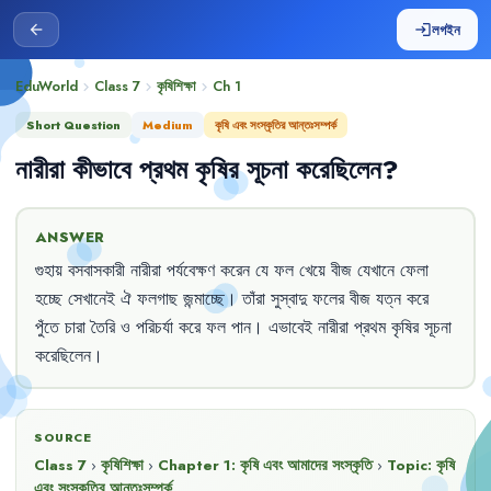
লগইন
arrow_back
login
EduWorld
Class 7
কৃষিশিক্ষা
Ch
1
chevron_right
chevron_right
chevron_right
Short Question
Medium
কৃষি এবং সংস্কৃতির আন্তঃসম্পর্ক
নারীরা
কীভাবে
প্রথম
কৃষির
সূচনা
করেছিলেন
?
ANSWER
গুহায়
বসবাসকারী
নারীরা
পর্যবেক্ষণ
করেন
যে
ফল
খেয়ে
বীজ
যেখানে
ফেলা
হচ্ছে
সেখানেই
ঐ
ফলগাছ
জন্মাচ্ছে
।
তাঁরা
সুস্বাদু
ফলের
বীজ
যত্ন
করে
পুঁতে
চারা
তৈরি
ও
পরিচর্যা
করে
ফল
পান
।
এভাবেই
নারীরা
প্রথম
কৃষির
সূচনা
করেছিলেন
।
SOURCE
Class 7
›
কৃষিশিক্ষা
›
Chapter
1
:
কৃষি এবং আমাদের সংস্কৃতি
›
Topic:
কৃষি
এবং সংস্কৃতির আন্তঃসম্পর্ক