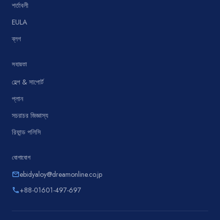
শর্তাবলী
EULA
ব্লগ
সহায়তা
হেল্প & সাপোর্ট
প্লান
সচরাচর জিজ্ঞাস্য
রিফান্ড পলিসি
যোগাযোগ
ebidyaloy@dreamonline.co.jp
email
+88-01601-497-697
phone