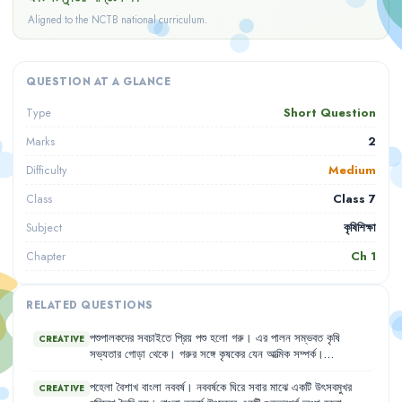
Aligned to the NCTB national curriculum.
QUESTION AT A GLANCE
Short Question
Type
2
Marks
Medium
Difficulty
Class 7
Class
কৃষিশিক্ষা
Subject
Ch
1
Chapter
RELATED QUESTIONS
পশুপালকদের
সবচাইতে
প্রিয়
পশু
হলো
গরু
।
এর
পালন
সম্ভবত
কৃষি
CREATIVE
সভ্যতার
গোড়া
থেকে
।
গরুর
সঙ্গে
কৃষকের
যেন
আত্মিক
সম্পর্ক
।
বাংলাদেশের
স্থানীয়
গরুর
জাতগুলো
আকারে
ছোট
হলেও
এর
খাদ্য
চাহিদা
কম
এবং
এরা
বেশ
রোগবালাই
সহিষ্ণু
।
পহেলা
বৈশাখ
বাংলা
নববর্ষ
।
নববর্ষকে
ঘিরে
সবার
মাঝে
একটি
উৎসবমুখর
CREATIVE