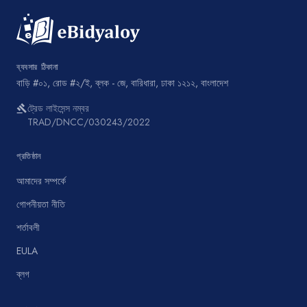
ব্যবসার ঠিকানা
বাড়ি #০১, রোড #২/ই, ব্লক - জে, বারিধারা, ঢাকা ১২১২, বাংলাদেশ
ট্রেড লাইসেন্স নম্বর
gavel
TRAD/DNCC/030243/2022
প্রতিষ্ঠান
আমাদের সম্পর্কে
গোপনীয়তা নীতি
শর্তাবলী
EULA
ব্লগ