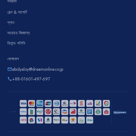
সহায়তা
হেল্প & সাপোর্ট
প্লান
সচরাচর জিজ্ঞাস্য
রিফান্ড পলিসি
যোগাযোগ
ebidyaloy@dreamonline.co.jp
email
+88-01601-497-697
phone