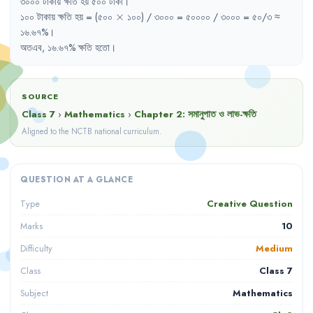
৩০০০
টাকায়
ক্ষতি
হয়
৫০০
টাকা
।
\times
১০০
টাকায়
ক্ষতি
হয়
= 
(৫০০
×
১০০)
/ 
৩০০০
= 
৫০০০০
/ 
৩০০০
= 
৫০/৩
≈
১৬.৬৭%
।
অতএব
,
১৬.৬৭%
ক্ষতি
হতো
।
SOURCE
Class 7
›
Mathematics
›
Chapter
2
:
সমানুপাত ও লাভ-ক্ষতি
Aligned to the NCTB national curriculum.
QUESTION AT A GLANCE
Creative Question
Type
10
Marks
Medium
Difficulty
Class 7
Class
Mathematics
Subject