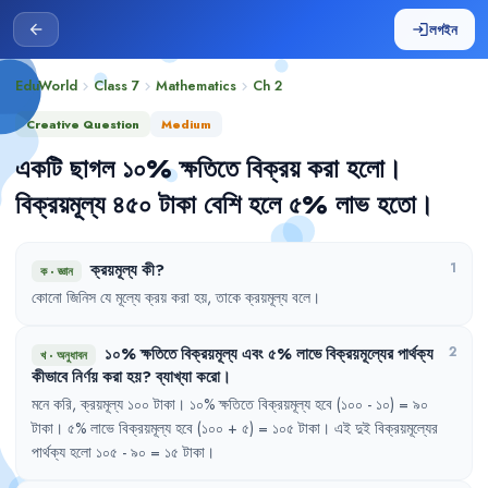
লগইন
arrow_back
login
EduWorld
Class 7
Mathematics
Ch
2
chevron_right
chevron_right
chevron_right
Creative Question
Medium
একটি
ছাগল
১০%
ক্ষতিতে
বিক্রয়
করা
হলো
।
বিক্রয়মূল্য
৪৫০
টাকা
বেশি
হলে
৫%
লাভ
হতো
।
ক্রয়মূল্য
কী
?
1
ক
·
জ্ঞান
কোনো
জিনিস
যে
মূল্যে
ক্রয়
করা
হয়
,
তাকে
ক্রয়মূল্য
বলে
।
১০%
ক্ষতিতে
বিক্রয়মূল্য
এবং
৫%
লাভে
বিক্রয়মূল্যের
পার্থক্য
2
খ
·
অনুধাবন
কীভাবে
নির্ণয়
করা
হয়
?
ব্যাখ্যা
করো
।
মনে
করি
,
ক্রয়মূল্য
১০০
টাকা
।
১০%
ক্ষতিতে
বিক্রয়মূল্য
হবে
(১০০
- 
১০)
= 
৯০
টাকা
।
৫%
লাভে
বিক্রয়মূল্য
হবে
(১০০
+ 
৫)
= 
১০৫
টাকা
।
এই
দুই
বিক্রয়মূল্যের
পার্থক্য
হলো
১০৫
- 
৯০
= 
১৫
টাকা
।