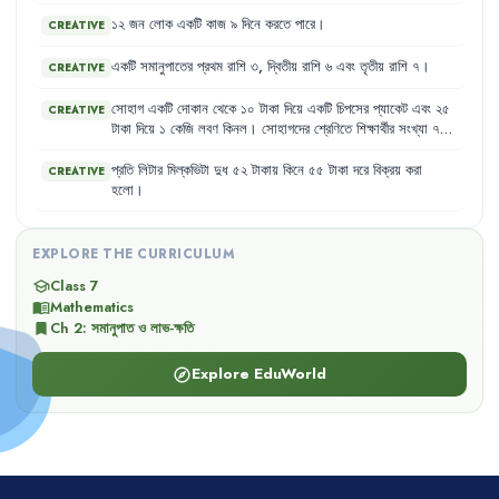
১২
জন
লোক
একটি
কাজ
৯
দিনে
করতে
পারে
।
CREATIVE
একটি
সমানুপাতের
প্রথম
রাশি
৩
,
দ্বিতীয়
রাশি
৬
এবং
তৃতীয়
রাশি
৭
।
CREATIVE
সোহাগ
একটি
দোকান
থেকে
১০
টাকা
দিয়ে
একটি
চিপসের
প্যাকেট
এবং
২৫
CREATIVE
টাকা
দিয়ে
১
কেজি
লবণ
কিনল
।
সোহাগদের
শ্রেণিতে
শিক্ষার্থীর
সংখ্যা
৭০
জন
।
এদের
মধ্যে
ছাত্র
৫০
জন
এবং
ছাত্রী
২০
জন
।
প্রতি
লিটার
মিল্কভিটা
দুধ
৫২
টাকায়
কিনে
৫৫
টাকা
দরে
বিক্রয়
করা
CREATIVE
হলো
।
EXPLORE THE CURRICULUM
Class 7
school
Mathematics
menu_book
Ch
2
:
সমানুপাত ও লাভ-ক্ষতি
bookmark
Explore EduWorld
explore