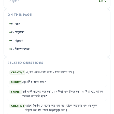
Ch
2
Chapter
ON THIS PAGE
ক · জ্ঞান
খ · অনুধাবন
গ · প্রয়োগ
ঘ · উচ্চতর দক্ষতা
RELATED QUESTIONS
১২
জন
লোক
একটি
কাজ
৯
দিনে
করতে
পারে
।
CREATIVE
ত্রৈরাশিক
কাকে
বলে
?
SHORT
যদি
একটি
দ্রব্যের
ক্রয়মূল্য
১০০
টাকা
এবং
বিক্রয়মূল্য
৯০
টাকা
হয়
,
তাহলে
SHORT
শতকরা
কত
ক্ষতি
হবে
?
কোনো
জিনিস
যে
মূল্যে
ক্রয়
করা
হয়
,
তাকে
ক্রয়মূল্য
এবং
যে
মূল্যে
CREATIVE
বিক্রয়
করা
হয়
,
তাকে
বিক্রয়মূল্য
বলে
।