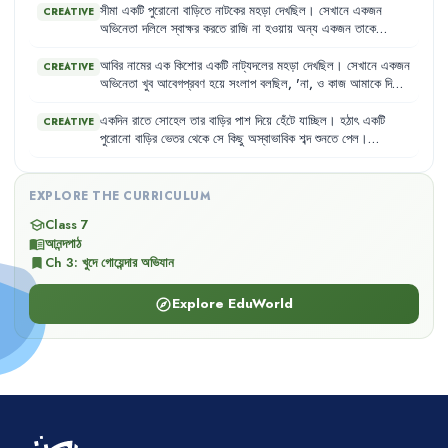
দলিলে
সই
করতে
বলছে
।
আকাশ
হঠাৎ
করে
ভয়
পেয়ে
গেল
এবং
এটিকে
সীমা
একটি
পুরোনো
বাড়িতে
নাটকের
মহড়া
দেখছিল
।
সেখানে
একজন
CREATIVE
একটি
অপরাধমূলক
ঘটনা
ভেবে
তার
অভিভাবকদের
জানাতে
চাইল
।
অভিনেতা
দলিলে
স্বাক্ষর
করতে
রাজি
না
হওয়ায়
অন্য
একজন
তাকে
রিভলবার
দেখিয়ে
হুমকি
দিচ্ছিল
।
সীমা
হঠাৎ
করে
এটিকে
বাস্তব
ঘটনা
ভেবে
তার
ভাইকে
বলল
,
'
ভাইয়া
,
ওরা
লোকটাকে
মেরে
ফেলবে
!
আমাদের
কিছু
আবির
নামের
এক
কিশোর
একটি
নাট্যদলের
মহড়া
দেখছিল
।
সেখানে
একজন
CREATIVE
একটা
করতে
হবে
!'
অভিনেতা
খুব
আবেগপ্রবণ
হয়ে
সংলাপ
বলছিল
,
'
না
,
ও
কাজ
আমাকে
দিয়ে
হবে
না
।'
অন্য
একজন
অভিনেতা
কঠিন
কণ্ঠে
বলল
,
'
করতেই
হবে
তোমাকে
।
নইলে
দেখতেই
তো
পাচ্ছ-
!'
আবির
মনে
করল
,
'
এ
নিশ্চয়ই
একদিন
রাতে
সোহেল
তার
বাড়ির
পাশ
দিয়ে
হেঁটে
যাচ্ছিল
।
হঠাৎ
একটি
CREATIVE
কোনো
সত্যিকারের
ঘটনা
।'
পুরোনো
বাড়ির
ভেতর
থেকে
সে
কিছু
অস্বাভাবিক
শব্দ
শুনতে
পেল
।
অন্ধকারে
সে
দেখল
কয়েকজন
লোক
একজন
ব্যক্তিকে
ধরে
আছে
এবং
তার
সাথে
তর্ক
করছে
।
সোহেল
মনে
মনে
ভাবল
,
'
এ
নিশ্চয়ই
কোনো
অপরাধের
ঘটনা
।
আমাকে
এক্ষুনি
কিছু
করতে
হবে
!'
EXPLORE THE CURRICULUM
Class 7
school
আনন্দপাঠ
menu_book
Ch
3
:
খুদে গোয়েন্দার অভিযান
bookmark
Explore EduWorld
explore