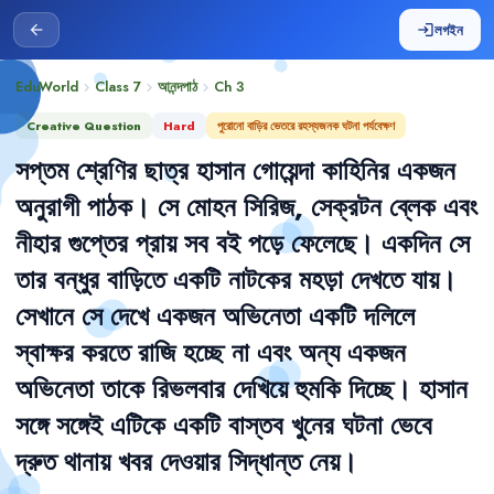
লগইন
arrow_back
login
EduWorld
Class 7
আনন্দপাঠ
Ch
3
chevron_right
chevron_right
chevron_right
Creative Question
Hard
পুরোনো বাড়ির ভেতরে রহস্যজনক ঘটনা পর্যবেক্ষণ
সপ্তম
শ্রেণির
ছাত্র
হাসান
গোয়েন্দা
কাহিনির
একজন
অনুরাগী
পাঠক
।
সে
মোহন
সিরিজ
,
সেক্রটন
ব্লেক
এবং
নীহার
গুপ্তের
প্রায়
সব
বই
পড়ে
ফেলেছে
।
একদিন
সে
তার
বন্ধুর
বাড়িতে
একটি
নাটকের
মহড়া
দেখতে
যায়
।
সেখানে
সে
দেখে
একজন
অভিনেতা
একটি
দলিলে
স্বাক্ষর
করতে
রাজি
হচ্ছে
না
এবং
অন্য
একজন
অভিনেতা
তাকে
রিভলবার
দেখিয়ে
হুমকি
দিচ্ছে
।
হাসান
সঙ্গে
সঙ্গেই
এটিকে
একটি
বাস্তব
খুনের
ঘটনা
ভেবে
দ্রুত
থানায়
খবর
দেওয়ার
সিদ্ধান্ত
নেয়
।