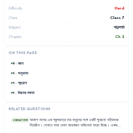
Hard
Difficulty
Class 7
Class
আনন্দপাঠ
Subject
Ch
3
Chapter
ON THIS PAGE
ক · জ্ঞান
খ · অনুধাবন
গ · প্রয়োগ
ঘ · উচ্চতর দক্ষতা
RELATED QUESTIONS
আকাশ
নামের
এক
স্কুলছাত্র
তার
বন্ধুদের
সঙ্গে
একটি
পুরোনো
নাট্যমঞ্চে
CREATIVE
গিয়েছিল
।
সেখানে
তারা
দেখল
কয়েকজন
অভিনেতা
মহড়া
দিচ্ছে
।
একজন
অভিনেতা
অন্য
একজনকে
রিভলবার
দেখিয়ে
হুমকি
দিচ্ছে
এবং
তাকে
একটি