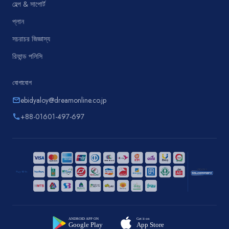
হেল্প & সাপোর্ট
প্লান
সচরাচর জিজ্ঞাস্য
রিফান্ড পলিসি
যোগাযোগ
ebidyaloy@dreamonline.co.jp
email
+88-01601-497-697
phone