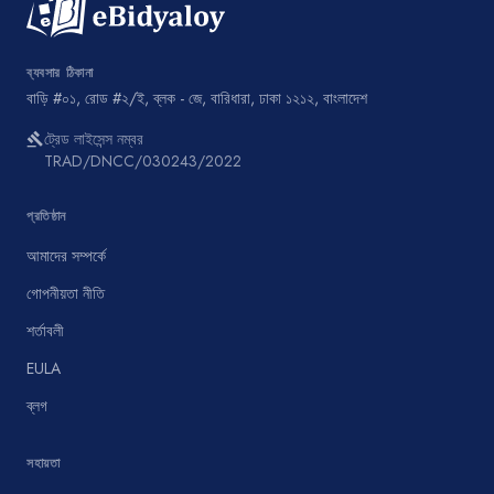
ব্যবসার ঠিকানা
বাড়ি #০১, রোড #২/ই, ব্লক - জে, বারিধারা, ঢাকা ১২১২, বাংলাদেশ
ট্রেড লাইসেন্স নম্বর
gavel
TRAD/DNCC/030243/2022
প্রতিষ্ঠান
আমাদের সম্পর্কে
গোপনীয়তা নীতি
শর্তাবলী
EULA
ব্লগ
সহায়তা