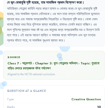
যে
ভুল
বোঝাবুঝি
সৃষ্টি
হয়েছে
,
তার
সামাজিক
প্রভাব
বিশ্লেষণ
করো
।
অতিরিক্ত
গোয়েন্দা
কাহিনি
পড়ার
কারণে
হাসান
ও
খোকার
মধ্যে
যে
ভুল
বোঝাবুঝি
সৃষ্টি
হয়েছে
,
তার
সামাজিক
প্রভাব
নেতিবাচক
।
এর
ফলে
তারা
বাস্তব
পরিস্থিতিকে
ভুলভাবে
ব্যাখ্যা
করে
এবং
সমাজে
অপ্রয়োজনীয়
বিভ্রান্তি
ও
বিড়ম্বনা
সৃষ্টি
করে
।
খোকা
যেমন
থানায়
মিথ্যা
খবর
দিয়ে
পুলিশকে
ব্যস্ত
করেছিল
,
হাসানও
তেমনি
করতে
যাচ্ছিল
।
এর
ফলে
পুলিশের
মূল্যবান
সময়
নষ্ট
হয়
এবং
মানুষের
মধ্যে
অপ্রয়োজনীয়
ভয়
ও
উদ্বেগ
তৈরি
হতে
পারে
।
এই
ধরনের
আচরণ
ব্যক্তি
ও
সমাজের
মধ্যে
অবিশ্বাস
এবং
ভুল
তথ্যের
প্রসার
ঘটাতে
পারে
,
যা
সামাজিক
শৃঙ্খলা
ব্যাহত
করে
।
SOURCE
Class 7
›
আনন্দপাঠ
›
Chapter
3
:
খুদে গোয়েন্দার অভিযান
›
Topic:
পুরোনো
বাড়ির ভেতরে রহস্যজনক ঘটনা পর্যবেক্ষণ
Aligned to the NCTB national curriculum.
QUESTION AT A GLANCE
Creative Question
Type
10
Marks