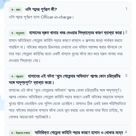
ওসি
শব্দের
পূর্ণরূপ
কী
?
1
ক
·
জ্ঞান
ওসি
শব্দের
পূর্ণরূপ
হলো
Officer-in-charge
।
হাসানের
দ্রুত
থানায়
খবর
দেওয়ার
সিদ্ধান্তের
কারণ
ব্যাখ্যা
করো
।
2
খ
·
অনুধাবন
হাসান
অতিরিক্ত
গোয়েন্দা
কাহিনি
পড়ার
কারণে
বাস্তব
ও
কল্পনার
মধ্যে
পার্থক্য
করতে
পারছিল
না
।
নাটকের
মহড়ায়
রিভলবার
দেখানো
এবং
দলিলে
স্বাক্ষর
করার
ঘটনাকে
সে
তার
পড়া
গোয়েন্দা
কাহিনির
মতো
একটি
বাস্তব
খুনের
ঘটনা
মনে
করে
দ্রুত
থানায়
খবর
দেওয়ার
সিদ্ধান্ত
নেয়
।
হাসানের
এই
ঘটনা
'
খুদে
গোয়েন্দার
অভিযান
'
গল্পের
কোন
চরিত্রটির
3
গ
·
প্রয়োগ
সঙ্গে
সাদৃশ্যপূর্ণ
?
ব্যাখ্যা
করো
।
হাসানের
এই
ঘটনা
'
খুদে
গোয়েন্দার
অভিযান
'
গল্পের
খোকা
চরিত্রটির
সঙ্গে
সাদৃশ্যপূর্ণ
।
গল্পের
খোকাও
অতিরিক্ত
গোয়েন্দা
কাহিনি
পড়ার
কারণে
একটি
নাটকের
মহড়াকে
বাস্তব
খুনের
ঘটনা
ভেবেছিল
এবং
পুলিশ
ডেকে
এনেছিল
।
হাসানও
ঠিক
একই
রকম
পরিস্থিতিতে
পড়ে
নাটকের
মহড়াকে
বাস্তব
ঘটনা
ভেবে
ভুল
করছে
এবং
থানায়
খবর
দিতে
চাইছে
,
যা
খোকার
আচরণেরই
প্রতিচ্ছবি
।
অতিরিক্ত
গোয়েন্দা
কাহিনি
পড়ার
কারণে
হাসান
ও
খোকার
মধ্যে
4
ঘ
·
উচ্চতর দক্ষতা