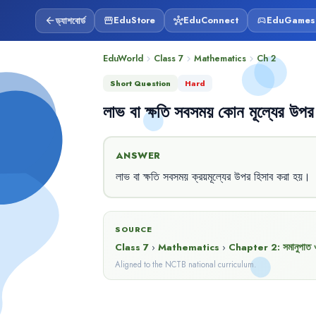
ড্যাশবোর্ড
EduStore
EduConnect
EduGames
arrow_back
storefront
hub
sports_esports
EduWorld
Class 7
Mathematics
Ch
2
chevron_right
chevron_right
chevron_right
Short Question
Hard
লাভ
বা
ক্ষতি
সবসময়
কোন
মূল্যের
উপর
ANSWER
লাভ
বা
ক্ষতি
সবসময়
ক্রয়মূল্যের
উপর
হিসাব
করা
হয়
।
SOURCE
Class 7
›
Mathematics
›
Chapter
2
:
সমানুপাত 
Aligned to the NCTB national curriculum.