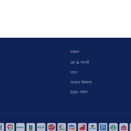
সহায়তা
হেল্প & সাপোর্ট
প্লান
সচরাচর জিজ্ঞাস্য
রিফান্ড পলিসি