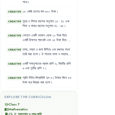
পারে
।
১৫
কেজি
চালের
দাম
৬০০
টাকা
।
CREATIVE
পুত্র
ও
পিতার
বয়সের
অনুপাত
১৫
:
৪১
এবং
CREATIVE
পিতা
ও
দাদার
বয়সের
অনুপাত
৪১
:
৬৫
।
সোহাগ
একটি
দোকান
থেকে
১০
টাকা
দিয়ে
CREATIVE
একটি
চিপসের
প্যাকেট
এবং
২৫
টাকা
দিয়ে
১
কেজি
লবণ
কিনল
।
সোহাগদের
শ্রেণিতে
শিক্ষার্থীর
সংখ্যা
৭০
জন
।
এদের
মধ্যে
ছাত্র
তামা
,
দস্তা
ও
রূপা
মিশিয়ে
এক
রকমের
গহনা
CREATIVE
৫০
জন
এবং
ছাত্রী
২০
জন
।
তৈরি
করা
হলো
।
ঐ
গহনায়
তামা
ও
দস্তার
অনুপাত
১
:
২
এবং
দস্তা
ও
রুপার
অনুপাত
৩
:
৫
।
একটি
সমানুপাতের
প্রথম
রাশি
৩
,
দ্বিতীয়
রাশি
CREATIVE
৬
এবং
তৃতীয়
রাশি
৭
।
প্রতি
লিটার
মিল্কভিটা
দুধ
৫২
টাকায়
কিনে
৫৫
CREATIVE
টাকা
দরে
বিক্রয়
করা
হলো
।
EXPLORE THE CURRICULUM
Class 7
school
Mathematics
menu_book
Ch
2
:
সমানুপাত ও লাভ-ক্ষতি
bookmark