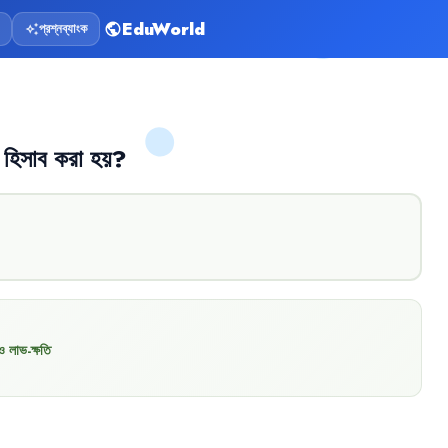
EduWorld
প্রশ্নব্যাংক
public
auto_awesome
হিসাব
করা
হয়
?
ও লাভ-ক্ষতি