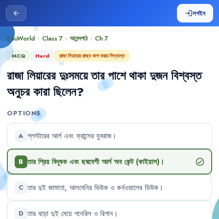
লগইন
arrow_back
login
EduWorld
Class 7
আনন্দপাঠ
Ch
7
chevron_right
chevron_right
chevron_right
MCQ
Hard
রাজা লিয়ারের রাজ্য ভাগ করার সিদ্ধান্ত
রাজা
লিয়ারের
দুঃসময়ে
তার
পাশে
থাকা
দুজন
বিশ্বস্ত
অনুচর
কারা
ছিলেন
?
OPTIONS
গ্লস্টারের
আর্ল
এবং
ফ্রান্সের
যুবরাজ
।
A
তার
প্রিয়
বিদূষক
এবং
ছদ্মবেশী
আর্ল
অব
কেন্ট
(কাইয়াস)
।
check_circle
B
তার
দুই
জামাতা
,
আলবেনির
ডিউক
ও
কর্নওয়ালের
ডিউক
।
C
তার
বড়ো
দুই
মেয়ে
গনেরিল
ও
রিগান
।
D