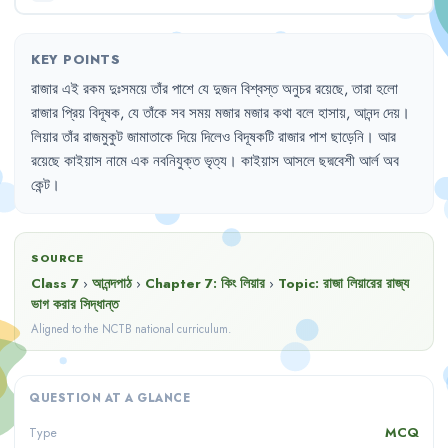
KEY POINTS
রাজার
এই
রকম
দুঃসময়ে
তাঁর
পাশে
যে
দুজন
বিশ্বস্ত
অনুচর
রয়েছে
,
তারা
হলো
রাজার
প্রিয়
বিদূষক
,
যে
তাঁকে
সব
সময়
মজার
মজার
কথা
বলে
হাসায়
,
আনন্দ
দেয়
।
লিয়ার
তাঁর
রাজমুকুট
জামাতাকে
দিয়ে
দিলেও
বিদূষকটি
রাজার
পাশ
ছাড়েনি
।
আর
রয়েছে
কাইয়াস
নামে
এক
নবনিযুক্ত
ভৃত্য
।
কাইয়াস
আসলে
ছদ্মবেশী
আর্ল
অব
কেন্ট
।
SOURCE
Class 7
›
আনন্দপাঠ
›
Chapter
7
:
কিং লিয়ার
›
Topic:
রাজা লিয়ারের রাজ্য
ভাগ করার সিদ্ধান্ত
Aligned to the NCTB national curriculum.
QUESTION AT A GLANCE
MCQ
Type