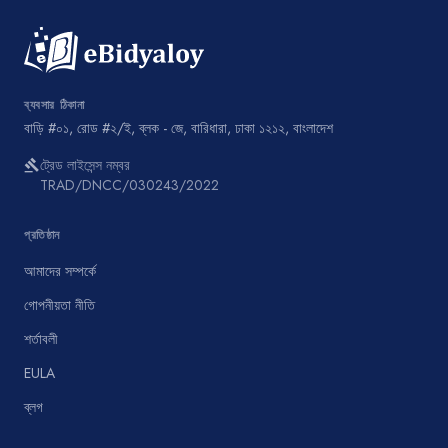
ব্যবসার ঠিকানা
বাড়ি #০১, রোড #২/ই, ব্লক - জে, বারিধারা, ঢাকা ১২১২, বাংলাদেশ
ট্রেড লাইসেন্স নম্বর
gavel
TRAD/DNCC/030243/2022
প্রতিষ্ঠান
আমাদের সম্পর্কে
গোপনীয়তা নীতি
শর্তাবলী
EULA
ব্লগ