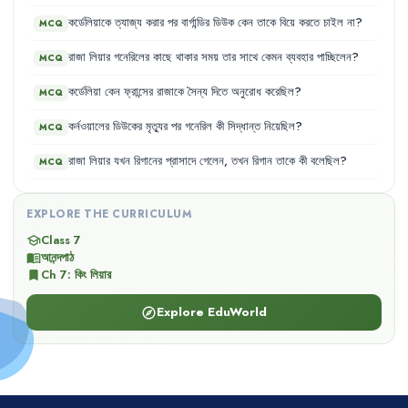
কর্ডেলিয়াকে
ত্যাজ্য
করার
পর
বার্গান্ডির
ডিউক
কেন
তাকে
বিয়ে
করতে
চাইল
না
?
MCQ
রাজা
লিয়ার
গনেরিলের
কাছে
থাকার
সময়
তার
সাথে
কেমন
ব্যবহার
পাচ্ছিলেন
?
MCQ
কর্ডেলিয়া
কেন
ফ্রান্সের
রাজাকে
সৈন্য
দিতে
অনুরোধ
করেছিল
?
MCQ
কর্নওয়ালের
ডিউকের
মৃত্যুর
পর
গনেরিল
কী
সিদ্ধান্ত
নিয়েছিল
?
MCQ
রাজা
লিয়ার
যখন
রিগানের
প্রাসাদে
গেলেন
,
তখন
রিগান
তাকে
কী
বলেছিল
?
MCQ
EXPLORE THE CURRICULUM
Class 7
school
আনন্দপাঠ
menu_book
Ch
7
:
কিং লিয়ার
bookmark
Explore EduWorld
explore