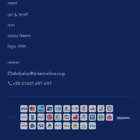
সহায়তা
হেল্প & সাপোর্ট
প্লান
সচরাচর জিজ্ঞাস্য
রিফান্ড পলিসি
যোগাযোগ
ebidyaloy@dreamonline.co.jp
email
+88-01601-497-697
phone