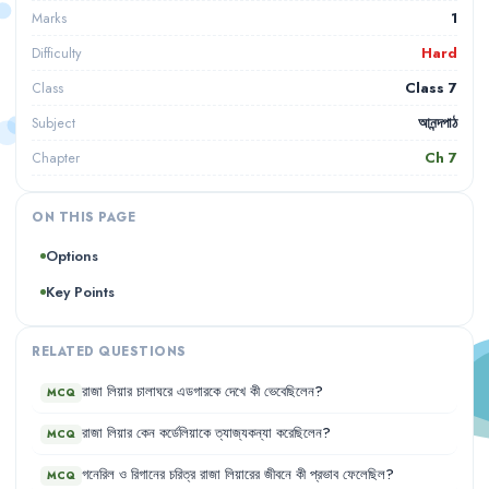
1
Marks
Hard
Difficulty
Class 7
Class
আনন্দপাঠ
Subject
Ch
7
Chapter
ON THIS PAGE
Options
Key Points
RELATED QUESTIONS
রাজা
লিয়ার
চালাঘরে
এডগারকে
দেখে
কী
ভেবেছিলেন
?
MCQ
রাজা
লিয়ার
কেন
কর্ডেলিয়াকে
ত্যাজ্যকন্যা
করেছিলেন
?
MCQ
গনেরিল
ও
রিগানের
চরিত্র
রাজা
লিয়ারের
জীবনে
কী
প্রভাব
ফেলেছিল
?
MCQ