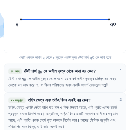
q
q0
একটি ধনাত্মক আধান q থেকে r দূরত্বে একটি ক্ষুদ্র টেস্ট চার্জ q0 কে আনা হলো
টেস্ট চার্জ
q_0
কে অসীম দূরত্ব থেকে আনা হয় কেন?
1
q
ক
·
জ্ঞান
0
q_0
টেস্ট চার্জ 
 কে অসীম দূরত্ব থেকে আনা হয় কারণ অসীম দূরত্বে চার্জদ্বয়ের মধ্যে 
q
0
কোনো বল কাজ করে না, যা বিভব পরিমাপের জন্য একটি আদর্শ রেফারেন্স পয়েন্ট।
তড়িৎ
ক্ষেত্র
এবং
তড়িৎ
বিভব
একই
নয়
কেন
?
2
খ
·
অনুধাবন
তড়িৎ
ক্ষেত্র
একটি
ভেক্টর
রাশি
যার
মান
ও
দিক
উভয়ই
আছে
,
এটি
প্রতি
একক
চার্জে
প্রযুক্ত
বলকে
নির্দেশ
করে
।
অন্যদিকে
,
তড়িৎ
বিভব
একটি
স্কেলার
রাশি
যার
শুধু
মান
আছে
,
এটি
প্রতি
একক
চার্জে
কৃত
কাজকে
নির্দেশ
করে
।
তাদের
মৌলিক
প্রকৃতি
এবং
পরিমাপের
ধরন
ভিন্ন
,
তাই
তারা
একই
নয়
।