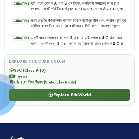
দুটি
ধাতব
গোলক
A
এবং
B
কে
বিদ্যুৎ
অপরিবাহী
স্ট্যান্ডের
উপর
রাখা
CREATIVE
হয়েছে
।
একটি
পজিটিভ
চার্জযুক্ত
কাচের
দণ্ডকে
গোলক
A
এর
কাছে
আনা
হলো
,
কিন্তু
স্পর্শ
করানো
হলো
না
।
এরপর
গোলক
A
এবং
B
কে
স্পর্শ
করিয়ে
রাখা
হলো
।
দশম
শ্রেণীর
পদার্থবিজ্ঞান
ক্লাসে
শিক্ষক
পরমাণুর
গঠন
এবং
আধান
প্রাপ্তির
CREATIVE
মৌলিক
কারণ
নিয়ে
আলোচনা
করছিলেন
।
তিনি
বলেন
,
পরমাণুর
কেন্দ্রে
প্রোটন
ও
নিউট্রন
থাকে
এবং
বাইরে
ইলেকট্রন
বিচরণ
করে
।
0.2\,\text{m}
0.2
m
একটি
ধাতব
গোলকের
ব্যাসার্ধ
।
এই
গোলকে
4 C
চার্জ
দেওয়া
CREATIVE
0.4\,\text{m}
0.4
m
হলো
।
একইসাথে
,
ব্যাসার্ধের
আরেকটি
ধাতব
গোলকে
8 C
চার্জ
দেওয়া
হলো
।
দুটি
গোলকই
বিদ্যুৎ
অপরিবাহী
স্ট্যান্ডের
উপর
রাখা
আছে
এবং
তারা
পরস্পর
থেকে
যথেষ্ট
দূরে
অবস্থিত
।
EXPLORE THE CURRICULUM
SSC (Class 9-10)
school
Physics
menu_book
Ch
10
:
স্থির বিদ্যুৎ (Static Electricity)
bookmark
Explore EduWorld
explore