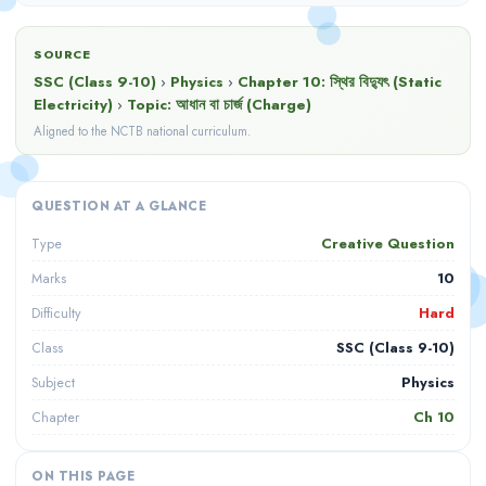
SOURCE
SSC (Class 9-10)
›
Physics
›
Chapter
10
:
স্থির বিদ্যুৎ (Static
Electricity)
›
Topic:
আধান বা চার্জ (Charge)
Aligned to the NCTB national curriculum.
QUESTION AT A GLANCE
Creative Question
Type
10
Marks
Hard
Difficulty
SSC (Class 9-10)
Class
Physics
Subject
Ch
10
Chapter
ON THIS PAGE