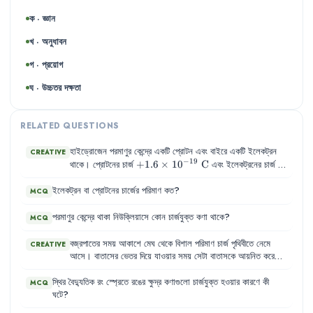
ক · জ্ঞান
খ · অনুধাবন
গ · প্রয়োগ
ঘ · উচ্চতর দক্ষতা
RELATED QUESTIONS
হাইড্রোজেন পরমাণুর কেন্দ্রে একটি প্রোটন এবং বাইরে একটি ইলেকট্রন
CREATIVE
−
19
+1.6 \times
+
1.6
×
1
0
C
-1.6 \t
থাকে। প্রোটনের চার্জ
এবং ইলেকট্রনের চার্জ
−
19
10^{-19}\text{
10^{-1
−
1.6
×
1
0
C
। নিউক্লিয়াস থেকে ইলেকট্রনের কক্ষপথের দূরত্ব
C}
C}
−
8
ইলেকট্রন
0.5 \times
0.5
বা
×
প্রোটনের
1
0
m
চার্জের
পরিমাণ
কত
?
।
MCQ
10^{-8}\text{
m}
পরমাণুর
কেন্দ্রে
থাকা
নিউক্লিয়াসে
কোন
চার্জযুক্ত
কণা
থাকে
?
MCQ
বজ্রপাতের
সময়
আকাশে
মেঘ
থেকে
বিশাল
পরিমাণ
চার্জ
পৃথিবীতে
নেমে
CREATIVE
আসে
।
বাতাসের
ভেতর
দিয়ে
যাওয়ার
সময়
সেটা
বাতাসকে
আয়নিত
করে
ফেলে
,
তখন
সেখানে
প্রচণ্ড
তাপ
আর
আলো
আর
শব্দ
তৈরি
হয়ে
এই
বিশাল
পরিমাণ
চার্জ
যেখানে
হাজির
হয়
,
সেখানে
ভয়ংকর
ক্ষতি
হতে
পারে
।
স্থির
বৈদ্যুতিক
রং
স্প্রেতে
রঙের
ক্ষুদ্র
কণাগুলো
চার্জযুক্ত
হওয়ার
কারণে
কী
MCQ
ঘটে
?