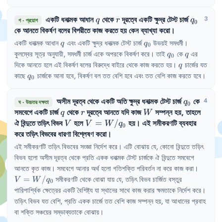
একটি ধনাত্মক আধান
q
থেকে
r
দূরত্বে একটি ক্ষুদ্র টেস্ট চার্জ
q_0
3
q
r
q
গ
·
প্রয়োগ
0
কে আনতে বিকর্ষণ বলের বিপরীতে কাজ করতে হয় কেন ব্যাখ্যা করো।
q
q_0
একটি ধনাত্মক আধান 
 এবং একটি ক্ষুদ্র ধনাত্মক টেস্ট চার্জ 
 উভয়ই সমধর্মী। 
q
q
0
q_0
q
কুলম্বের সূত্র অনুযায়ী, সমধর্মী চার্জ একে অপরকে বিকর্ষণ করে। তাই 
 কে 
 এর 
q
q
0
q
দিকে আনতে হলে এই বিকর্ষণ বলের বিরুদ্ধে বাইরে থেকে কাজ করতে হয়। 
 চার্জের যত 
q
q_0
কাছে 
 চার্জকে আনা হবে, বিকর্ষণ বল তত বেশি হবে এবং তত বেশি কাজ করতে হবে।
q
0
অসীম দূরত্ব থেকে একটি অতি ক্ষুদ্র ধনাত্মক টেস্ট চার্জ
q_0
কে
4
q
ঘ
·
উচ্চতর দক্ষতা
0
সমবেগে একটি চার্জ
q
থেকে
r
দূরত্বে আনতে যদি কাজ
W
সম্পন্ন হয়, তাহলে
q
r
W
ঐ বিন্দুতে তড়িৎ বিভব
V
হলে
V =
=
/
হয়। এই সমীকরণটি ব্যবহার
V
V
W
q
0
W/q_0
করে তড়িৎ বিভবের ধারণা বিশ্লেষণ করো।
এই সমীকরণটি তড়িৎ বিভবের সংজ্ঞা নির্দেশ করে। এটি বোঝায় যে, কোনো বিন্দুতে তড়িৎ 
বিভব হলো অসীম দূরত্ব থেকে প্রতি একক ধনাত্মক টেস্ট চার্জকে ঐ বিন্দুতে সমবেগে 
V = 
আনতে কৃত কাজ। সমবেগে আনার অর্থ হলো গতিশক্তি পরিবর্তন না করে কাজ করা। 
W/q_
=
/
 সমীকরণটি থেকে বোঝা যায় যে, তড়িৎ বিভব চার্জিত বস্তুর 
V
W
q
0
পারিপার্শ্বিক ক্ষেত্রের একটি বৈশিষ্ট্য যা স্থানের সাথে কাজ করার ক্ষমতাকে নির্দেশ করে। 
তড়িৎ বিভব যত বেশি, প্রতি একক চার্জে তত বেশি কাজ সম্পন্ন হয়, যা আধানের প্রবাহ 
বা শক্তি সঞ্চয়ের সম্ভাব্যতাকে বোঝায়।