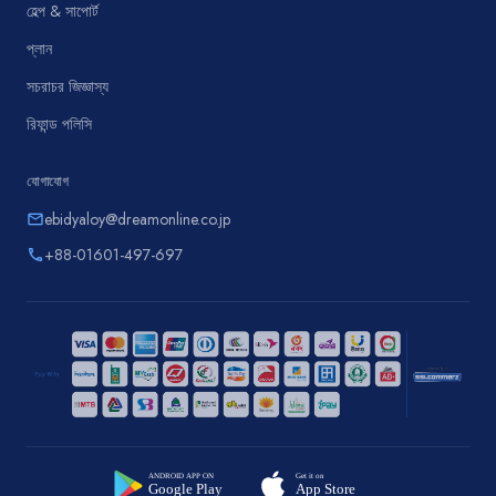
হেল্প & সাপোর্ট
প্লান
সচরাচর জিজ্ঞাস্য
রিফান্ড পলিসি
যোগাযোগ
ebidyaloy@dreamonline.co.jp
email
+88-01601-497-697
phone