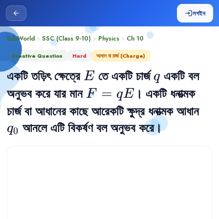
লগইন
arrow_back
login
EduWorld
SSC (Class 9-10)
Physics
Ch
10
chevron_right
chevron_right
chevron_right
Creative Question
Hard
আধান বা চার্জ (Charge)
একটি তড়িৎ ক্ষেত্রে 
E
 তে একটি চার্জ 
q
 একটি বল 
E
q
অনুভব করে যার মান 
F=qE
=
। একটি ধনাত্মক 
F
q
E
চার্জ বা আধানের কাছে আরেকটি ক্ষুদ্র ধনাত্মক আধান 
q_
 আনলে এটি বিকর্ষণ বল অনুভব করে।
q
0