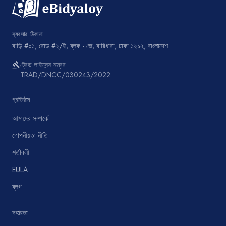
ব্যবসার ঠিকানা
বাড়ি #০১, রোড #২/ই, ব্লক - জে, বারিধারা, ঢাকা ১২১২, বাংলাদেশ
ট্রেড লাইসেন্স নম্বর
gavel
TRAD/DNCC/030243/2022
প্রতিষ্ঠান
আমাদের সম্পর্কে
গোপনীয়তা নীতি
শর্তাবলী
EULA
ব্লগ
সহায়তা