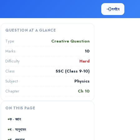
লগইন
login
QUESTION AT A GLANCE
Creative Question
Type
10
Marks
Hard
Difficulty
SSC (Class 9-10)
Class
Physics
Subject
Ch
10
Chapter
ON THIS PAGE
ক · জ্ঞান
খ · অনুধাবন
গ · প্রয়োগ