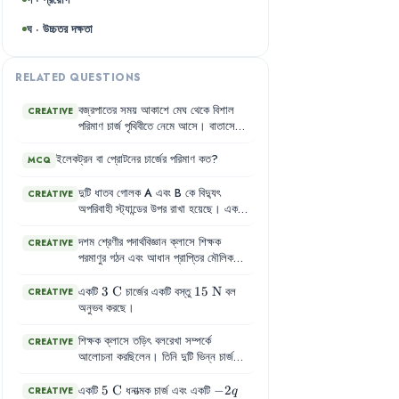
ঘ · উচ্চতর দক্ষতা
RELATED QUESTIONS
বজ্রপাতের
সময়
আকাশে
মেঘ
থেকে
বিশাল
CREATIVE
পরিমাণ
চার্জ
পৃথিবীতে
নেমে
আসে
।
বাতাসের
ভেতর
দিয়ে
যাওয়ার
সময়
সেটা
বাতাসকে
আয়নিত
করে
ফেলে
,
তখন
সেখানে
প্রচণ্ড
ইলেকট্রন
বা
প্রোটনের
চার্জের
পরিমাণ
কত
?
MCQ
তাপ
আর
আলো
আর
শব্দ
তৈরি
হয়ে
এই
বিশাল
পরিমাণ
চার্জ
যেখানে
হাজির
হয়
,
সেখানে
দুটি
ধাতব
গোলক
A
এবং
B
কে
বিদ্যুৎ
CREATIVE
ভয়ংকর
ক্ষতি
হতে
পারে
।
অপরিবাহী
স্ট্যান্ডের
উপর
রাখা
হয়েছে
।
একটি
পজিটিভ
চার্জযুক্ত
কাচের
দণ্ডকে
গোলক
A
এর
কাছে
আনা
হলো
,
কিন্তু
স্পর্শ
করানো
দশম
শ্রেণীর
পদার্থবিজ্ঞান
ক্লাসে
শিক্ষক
CREATIVE
হলো
না
।
এরপর
গোলক
A
এবং
B
কে
স্পর্শ
পরমাণুর
গঠন
এবং
আধান
প্রাপ্তির
মৌলিক
করিয়ে
রাখা
হলো
।
কারণ
নিয়ে
আলোচনা
করছিলেন
।
তিনি
বলেন
,
পরমাণুর
কেন্দ্রে
প্রোটন
ও
নিউট্রন
থাকে
এবং
3\text{
3
C
15\text{
15
N
একটি
চার্জের একটি বস্তু
বল
CREATIVE
বাইরে
ইলেকট্রন
বিচরণ
করে
।
C}
N}
অনুভব করছে।
শিক্ষক
ক্লাসে
তড়িৎ
বলরেখা
সম্পর্কে
CREATIVE
আলোচনা
করছিলেন
।
তিনি
দুটি
ভিন্ন
চার্জ
বিন্যাসের
চিত্র
এঁকে
দেখালেন
।
প্রথম
চিত্রে
একটি
ধনাত্মক
ও
একটি
ঋণাত্মক
চার্জ
এবং
5\text{
5
C
-2q
−
2
একটি
ধনাত্মক চার্জ এবং একটি
CREATIVE
q