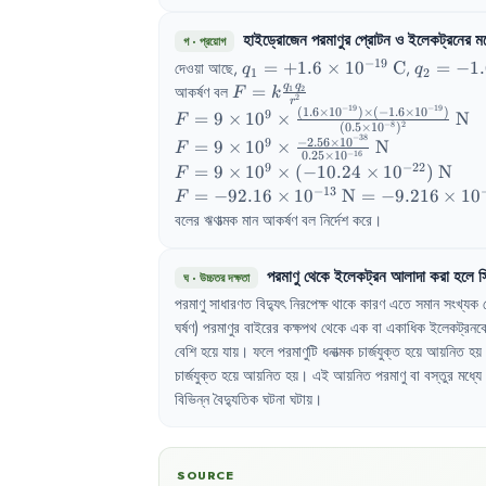
হাইড্রোজেন পরমাণুর প্রোটন ও ইলেকট্রনের মধ
গ
·
প্রয়োগ
−
19
q_1 = +1.6 
q_2 = -1.
দেওয়া আছে, 
=
+
1.6
×
1
0
C
, 
=
−
1.
q
q
1
2
\times 
\times 
F = k 
q
q
আকর্ষণ বল 
=
1
2
F
k
2
r
10^{-19}\text{ 
10^{-19}
−
19
−
19
\frac{q_1 
(
1.6
×
1
0
)
×
(
−
1.6
×
1
0
)
F = 9 \times 10^9 
9
=
9
×
1
0
×
N
F
−
8
2
(
0.5
×
1
0
)
C}
C}
q_2}
\times \frac{(1.6 
−
38
−
2.56
×
1
0
F = 9 \times 
9
=
9
×
1
0
×
N
F
{r^2}
−
16
\times 10^{-19}) 
0.25
×
1
0
10^9 \times 
9
−
22
F = 9 \times 
=
9
×
1
0
×
(
−
10.24
×
1
0
)
N
F
\times (-1.6 \times 
\frac{-2.56 
10^9 \times 
−
13
F = -92.16 
=
−
92.16
×
1
0
N
=
−
9.216
×
1
0
F
10^{-19})}{(0.5 
\times 
(-10.24 \times 
\times 
বলের ঋণাত্মক মান আকর্ষণ বল নির্দেশ করে।
\times 
10^{-38}}{0.25 
10^{-22})\text{ 
10^{-13}\text{ 
10^{-8})^2}\text{ 
\times 
N}
N} = -9.216 
N}
10^{-16}}\text{ 
পরমাণু
থেকে
ইলেকট্রন
আলাদা
করা
হলে
স
ঘ
·
উচ্চতর দক্ষতা
\times 
N}
10^{-12}\text{ 
পরমাণু
সাধারণত
বিদ্যুৎ
নিরপেক্ষ
থাকে
কারণ
এতে
সমান
সংখ্যক
N}
ঘর্ষণ)
পরমাণুর
বাইরের
কক্ষপথ
থেকে
এক
বা
একাধিক
ইলেকট্রনক
বেশি
হয়ে
যায়
।
ফলে
পরমাণুটি
ধনাত্মক
চার্জযুক্ত
হয়ে
আয়নিত
হয়
চার্জযুক্ত
হয়ে
আয়নিত
হয়
।
এই
আয়নিত
পরমাণু
বা
বস্তুর
মধ্যে
বিভিন্ন
বৈদ্যুতিক
ঘটনা
ঘটায়
।
SOURCE