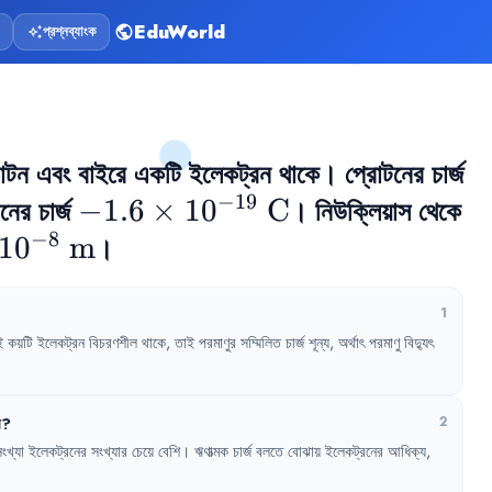
EduWorld
প্রশ্নব্যাংক
public
auto_awesome
হাইড্রোজেন পরমাণুর কেন্দ্রে একটি প্রোটন এবং বাইরে একটি ইলেকট্রন থাকে। প্রোটনের চার্জ 
−
19
ের চার্জ 
-1.6 \times 
−
1.6
×
1
0
C
। নিউক্লিয়াস থেকে 
−
8
imes 
1
0
m
10^{-19}\text{ 
।
8}\text{ 
C}
1
ই
কয়টি
ইলেকট্রন
বিচরণশীল
থাকে
,
তাই
পরমাণুর
সম্মিলিত
চার্জ
শূন্য
,
অর্থাৎ
পরমাণু
বিদ্যুৎ
য়
?
2
ংখ্যা
ইলেকট্রনের
সংখ্যার
চেয়ে
বেশি
।
ঋণাত্মক
চার্জ
বলতে
বোঝায়
ইলেকট্রনের
আধিক্য
,