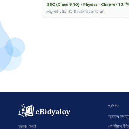
SSC (Class 9-10)
›
Physics
›
Chapter
10
:
স্
Aligned to the NCTB national curriculum.
প্রতিষ্ঠান
আমাদের সম্পর্কে
গোপনীয়তা নীতি
ব্যবসার ঠিকানা