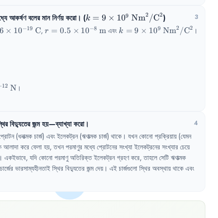
2
2
9
্যে আকর্ষণ বলের মান নির্ণয় করো। (
k = 9 \times 10^9
=
9
×
1
0
Nm
/
C
)
3
k
\text{
2
2
−
19
−
8
9
6 
r = 0.5 \times 
k = 9 \times 10^9 
6
×
1
0
C
, 
=
0.5
×
1
0
m
 এবং 
=
9
×
1
0
Nm
/
C
।

r
k
Nm}^2/\text{C}^2
10^{-8}\text{ 
\text{ 
\text{ 
m}
Nm}^2/\text{C}^2
−
12
N
।

্থির
বিদ্যুতের
জন্ম
হয়—ব্যাখ্যা
করো
।
4
প্রোটন
(ধনাত্মক
চার্জ)
এবং
ইলেকট্রন
(ঋণাত্মক
চার্জ)
থাকে
।
যখন
কোনো
প্রক্রিয়ায়
(যেমন
ে
আলাদা
করে
ফেলা
হয়
,
তখন
পরমাণুর
মধ্যে
প্রোটনের
সংখ্যা
ইলেকট্রনের
সংখ্যার
চেয়ে
।
একইভাবে
,
যদি
কোনো
পরমাণু
অতিরিক্ত
ইলেকট্রন
গ্রহণ
করে
,
তাহলে
সেটি
ঋণাত্মক
চার্জের
ভারসাম্যহীনতাই
স্থির
বিদ্যুতের
জন্ম
দেয়
।
এই
চার্জগুলো
স্থির
অবস্থায়
থাকে
এবং