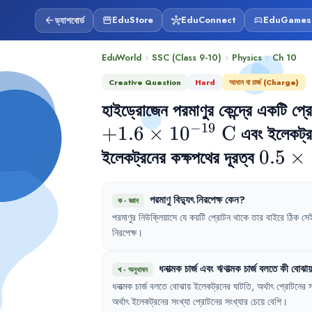
ড্যাশবোর্ড
EduStore
EduConnect
EduGames
arrow_back
storefront
hub
sports_esports
EduWorld
SSC (Class 9-10)
Physics
Ch
10
chevron_right
chevron_right
chevron_right
Creative Question
Hard
আধান বা চার্জ (Charge)
−
19
+1.6 \times 
+
1.6
×
1
0
C
 এবং ইলেকট্রন
10^{-19}\text{ 
ইলেকট্রনের কক্ষপথের দূরত্ব 
0.5 \t
0.5
×
C}
10^{-
পরমাণু
বিদ্যুৎ
নিরপেক্ষ
কেন
?
m}
ক
·
জ্ঞান
পরমাণুর
নিউক্লিয়াসে
যে
কয়টি
প্রোটন
থাকে
তার
বাইরে
ঠিক
সে
নিরপেক্ষ
।
ধনাত্মক
চার্জ
এবং
ঋণাত্মক
চার্জ
বলতে
কী
বোঝা
খ
·
অনুধাবন
ধনাত্মক
চার্জ
বলতে
বোঝায়
ইলেকট্রনের
ঘাটতি
,
অর্থাৎ
প্রোটনের
স
অর্থাৎ
ইলেকট্রনের
সংখ্যা
প্রোটনের
সংখ্যার
চেয়ে
বেশি
।