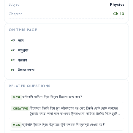
Physics
Subject
Ch
10
Chapter
ON THIS PAGE
ক · জ্ঞান
খ · অনুধাবন
গ · প্রয়োগ
ঘ · উচ্চতর দক্ষতা
RELATED QUESTIONS
ফটোকপি
মেশিনে
স্থির
বিদ্যুৎ
কিভাবে
কাজ
করে
?
MCQ
শীতকালে
চিরুনি
দিয়ে
চুল
আঁচড়ানোর
পর
সেই
চিরুনি
ছোট
ছোট
কাগজের
CREATIVE
টুকরোর
কাছে
আনা
হলে
কাগজের
টুকরোগুলো
লাফিয়ে
চিরুনির
দিকে
ছুটে
আসে
।
আবার
ঝড়ের
সময়
বজ্রপাতের
আলোর
ঝলকানির
সাথে
দিগ্বিদিক
প্রকম্পিত
করে
প্রচণ্ড
শব্দে
বজ্রপাত
হয়
।
এই
দুটো
বিষয়ের
জন্য
দায়ী
জ্বালানি
ট্রাকে
স্থির
বিদ্যুতের
ঝুঁকি
কমাতে
কী
ব্যবস্থা
নেওয়া
হয়
?
MCQ
স্থির
বিদ্যুৎ
।
আমাদের
চারপাশের
সবকিছুই
আসলে
অণু-পরমাণু
দিয়ে
তৈরি
।