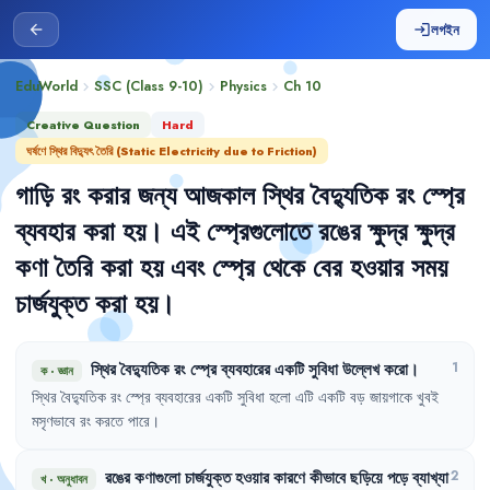
লগইন
arrow_back
login
EduWorld
SSC (Class 9-10)
Physics
Ch
10
chevron_right
chevron_right
chevron_right
Creative Question
Hard
ঘর্ষণে স্থির বিদ্যুৎ তৈরি (Static Electricity due to Friction)
গাড়ি
রং
করার
জন্য
আজকাল
স্থির
বৈদ্যুতিক
রং
স্প্রে
ব্যবহার
করা
হয়
।
এই
স্প্রেগুলোতে
রঙের
ক্ষুদ্র
ক্ষুদ্র
কণা
তৈরি
করা
হয়
এবং
স্প্রে
থেকে
বের
হওয়ার
সময়
চার্জযুক্ত
করা
হয়
।
স্থির
বৈদ্যুতিক
রং
স্প্রে
ব্যবহারের
একটি
সুবিধা
উল্লেখ
করো
।
1
ক
·
জ্ঞান
স্থির
বৈদ্যুতিক
রং
স্প্রে
ব্যবহারের
একটি
সুবিধা
হলো
এটি
একটি
বড়
জায়গাকে
খুবই
মসৃণভাবে
রং
করতে
পারে
।
রঙের
কণাগুলো
চার্জযুক্ত
হওয়ার
কারণে
কীভাবে
ছড়িয়ে
পড়ে
ব্যাখ্যা
2
খ
·
অনুধাবন