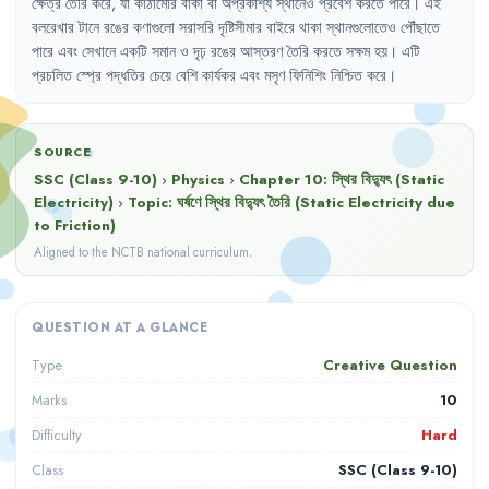
ক্ষেত্র
তৈরি
করে
,
যা
কাঠামোর
বাঁকা
বা
অপ্রকাশ্য
স্থানেও
প্রবেশ
করতে
পারে
।
এই
বলরেখার
টানে
রঙের
কণাগুলো
সরাসরি
দৃষ্টিসীমার
বাইরে
থাকা
স্থানগুলোতেও
পৌঁছাতে
পারে
এবং
সেখানে
একটি
সমান
ও
দৃঢ়
রঙের
আস্তরণ
তৈরি
করতে
সক্ষম
হয়
।
এটি
প্রচলিত
স্প্রে
পদ্ধতির
চেয়ে
বেশি
কার্যকর
এবং
মসৃণ
ফিনিশিং
নিশ্চিত
করে
।
SOURCE
SSC (Class 9-10)
›
Physics
›
Chapter
10
:
স্থির বিদ্যুৎ (Static
Electricity)
›
Topic:
ঘর্ষণে স্থির বিদ্যুৎ তৈরি (Static Electricity due
to Friction)
Aligned to the NCTB national curriculum.
QUESTION AT A GLANCE
Creative Question
Type
10
Marks
Hard
Difficulty
SSC (Class 9-10)
Class