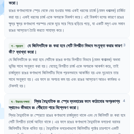
করো
।
রঙের
কণাগুলোকে
স্প্রে
থেকে
বের
হওয়ার
সময়
একই
ধরনের
চার্জে
(যেমন
ধনাত্মক)
চার্জিত
করা
হয়
।
একই
ধরনের
চার্জ
একে
অপরকে
বিকর্ষণ
করে
।
এই
বিকর্ষণ
বলের
কারণে
রঙের
ক্ষুদ্র
ক্ষুদ্র
কণাগুলো
পরস্পর
থেকে
দূরে
সরে
গিয়ে
ছড়িয়ে
পড়ে
,
যা
একটি
মসৃণ
এবং
সমান
রঙের
আস্তরণ
তৈরি
করতে
সাহায্য
করে
।
যে
জিনিসটিকে
রং
করা
হবে
সেটি
বিপরীত
বিভবে
সংযুক্ত
করার
কারণ
3
গ
·
প্রয়োগ
কী
?
ব্যাখ্যা
করো
।
যে
জিনিসটিকে
রং
করা
হবে
সেটিকে
রঙের
কণার
বিপরীত
বিভবে
(যেমন
ঋণাত্মক)
অথবা
ভূমির
সাথে
সংযুক্ত
করা
হয়
।
যেহেতু
বিপরীত
চার্জ
একে
অপরকে
আকর্ষণ
করে
,
তাই
চার্জযুক্ত
রঙের
কণাগুলো
জিনিসটির
দিকে
প্রবলভাবে
আকর্ষিত
হয়
এবং
দৃঢ়ভাবে
তার
সাথে
সংযুক্ত
হয়
।
এর
ফলে
রং
অপচয়
কম
হয়
এবং
রঙের
আস্তরণ
আরও
কার্যকর
ও
টেকসই
হয়
।
স্থির
বৈদ্যুতিক
রং
স্প্রে
ব্যবহারের
ফলে
কাঠামোর
অপ্রকাশ্য
4
ঘ
·
উচ্চতর দক্ষতা
স্থানেও
কীভাবে
রং
পৌঁছাতে
পারে
বিশ্লেষণ
করো
।
স্থির
বৈদ্যুতিক
রং
স্প্রেতে
রঙের
কণাগুলো
চার্জযুক্ত
থাকে
এবং
যে
জিনিসটি
রং
করা
হবে
সেটি
বিপরীত
চার্জে
আহিত
থাকে
।
এর
ফলে
রঙের
কণাগুলো
বৈদ্যুতিক
বলরেখা
বরাবর
জিনিসটির
দিকে
ধাবিত
হয়
।
বৈদ্যুতিক
বলরেখাগুলো
জিনিসটির
পৃষ্ঠের
চারপাশে
একটি