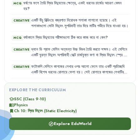
পরমাণুর
কেন্দ্রে
থাকে
নিউক্লিয়াস
এবং
সেটিকে
ঘিরে
বাইরে
ইলেকট্রন
ঘর্ষণের
ফলে
তৈরি
স্থির
বিদ্যুতের
ক্ষেত্রে
,
একই
ধরনের
চার্জের
আচরণ
কেমন
MCQ
বিচরণশীল
।
ইলেকট্রনের
ঋণাত্মক
চার্জ
এবং
নিউক্লিয়াসের
চার্জ
ধনাত্মক
।
হয়
?
কোনো
প্রক্রিয়ায়
যদি
পরমাণুর
এক
বা
একাধিক
ইলেকট্রনকে
আলাদা
করে
ফেলা
হয়
তাহলে
স্থির
বিদ্যুতের
জন্ম
হয়
।
একটি
উঁচু
বিল্ডিংয়ে
বজ্রপাত
নিরোধক
শলাকা
লাগানো
হয়েছে
।
এই
CREATIVE
শলাকাগুলো
মোটা
বিদ্যুৎ
সুপরিবাহী
তার
দিয়ে
মাটির
গভীরে
নিয়ে
যাওয়া
হয়
।
বর্ষাকালে
স্থির
বিদ্যুতের
পরীক্ষাগুলো
ঠিক
করে
কাজ
করে
না
কেন
?
MCQ
ভ্যান
ডি
গ্রাফ
মেশিন
অত্যন্ত
উচ্চ
বিভব
তৈরি
করতে
সক্ষম
।
এই
মেশিনে
CREATIVE
একটি
ঘুরন্ত
বিদ্যুৎ
অপরিবাহী
বেল্টে
চার্জযুক্ত
কণা
বা
স্থির
বিদ্যুৎ
স্প্রে
করা
হয়
,
বেল্টটি
ঘুরিয়ে
একটি
ধাতব
গোলকের
ভেতর
নেওয়া
হয়
।
বেল্টের
ওপর
থেকে
একটি
স্পর্শক
এই
চার্জটা
গ্রহণ
করে
ধাতব
গোলকের
কাছে
পৌঁছে
ফটোকপি
মেশিনে
কাগজের
লেখার
ওপর
আলো
ফেলে
তার
একটি
প্রতিচ্ছবি
CREATIVE
দেয়
।
একটি
বিশেষ
ধরনের
রোলারে
ফেলা
হয়
।
সেই
রোলারে
কাগজের
লেখাটির
মতো
করে
স্থির
চার্জ
তৈরি
করা
হয়
।
তারপর
এই
রোলারটিকে
পাউডারের
মতো
সূক্ষ্ম
কালির
সংস্পর্শে
আনা
হলে
যেখানে
যেখানে
চার্জ
জমা
হয়েছে
সেখানে
কালো
কালি
লেগে
যায়
।
EXPLORE THE CURRICULUM
SSC (Class 9-10)
school
Physics
menu_book
Ch
10
:
স্থির বিদ্যুৎ (Static Electricity)
bookmark
Explore EduWorld
explore