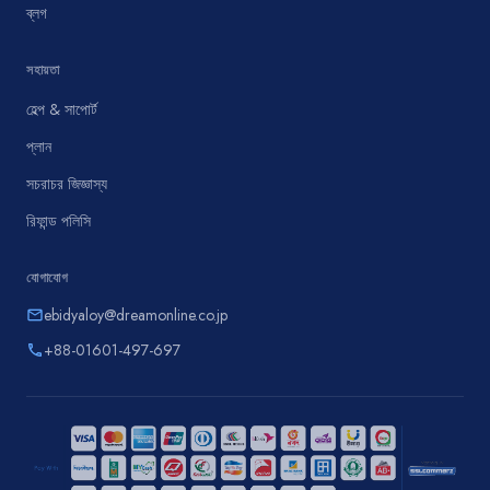
ব্লগ
সহায়তা
হেল্প & সাপোর্ট
প্লান
সচরাচর জিজ্ঞাস্য
রিফান্ড পলিসি
যোগাযোগ
ebidyaloy@dreamonline.co.jp
email
+88-01601-497-697
phone