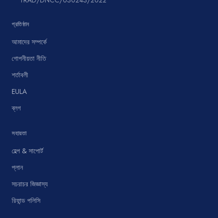
TRAD/DNCC/030243/2022
প্রতিষ্ঠান
আমাদের সম্পর্কে
গোপনীয়তা নীতি
শর্তাবলী
EULA
ব্লগ
সহায়তা
হেল্প & সাপোর্ট
প্লান
সচরাচর জিজ্ঞাস্য
রিফান্ড পলিসি