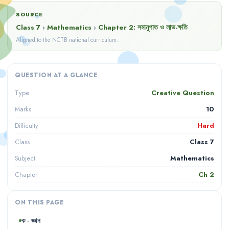
SOURCE
Class 7
›
Mathematics
›
Chapter
2
:
সমানুপাত ও লাভ-ক্ষতি
Aligned to the NCTB national curriculum.
QUESTION AT A GLANCE
Creative Question
Type
10
Marks
Hard
Difficulty
Class 7
Class
Mathematics
Subject
Ch
2
Chapter
ON THIS PAGE
ক · জ্ঞান