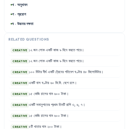
খ · অনুধাবন
গ · প্রয়োগ
ঘ · উচ্চতর দক্ষতা
RELATED QUESTIONS
১২
জন
লোক
একটি
কাজ
৯
দিনে
করতে
পারে
।
CREATIVE
১২
জন
লোক
একটি
কাজ
৯
দিনে
করতে
পারে
।
CREATIVE
১০০
মিটার
দীর্ঘ
একটি
ট্রেনের
গতিবেগ
ঘণ্টায়
৪৮
কিলোমিটার
।
CREATIVE
একটি
বাস
ঘণ্টায়
৬০
কি.মি.
বেগে
চলে
।
CREATIVE
১৫
কেজি
চালের
দাম
৬০০
টাকা
।
CREATIVE
একটি
সমানুপাতের
প্রথম
তিনটি
রাশি
৩
,
৬
,
৭
।
CREATIVE
১৫
কেজি
চালের
দাম
৬০০
টাকা
।
CREATIVE
৫টি
খাতার
দাম
২০০
টাকা
।
CREATIVE