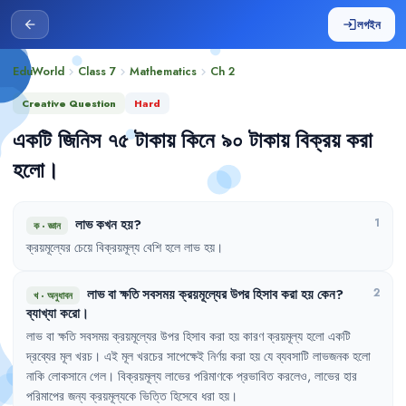
লগইন
arrow_back
login
EduWorld
Class 7
Mathematics
Ch
2
chevron_right
chevron_right
chevron_right
Creative Question
Hard
একটি
জিনিস
৭৫
টাকায়
কিনে
৯০
টাকায়
বিক্রয়
করা
হলো
।
লাভ
কখন
হয়
?
1
ক
·
জ্ঞান
ক্রয়মূল্যের
চেয়ে
বিক্রয়মূল্য
বেশি
হলে
লাভ
হয়
।
লাভ
বা
ক্ষতি
সবসময়
ক্রয়মূল্যের
উপর
হিসাব
করা
হয়
কেন
?
2
খ
·
অনুধাবন
ব্যাখ্যা
করো
।
লাভ
বা
ক্ষতি
সবসময়
ক্রয়মূল্যের
উপর
হিসাব
করা
হয়
কারণ
ক্রয়মূল্য
হলো
একটি
দ্রব্যের
মূল
খরচ
।
এই
মূল
খরচের
সাপেক্ষেই
নির্ণয়
করা
হয়
যে
ব্যবসাটি
লাভজনক
হলো
নাকি
লোকসানে
গেল
।
বিক্রয়মূল্য
লাভের
পরিমাণকে
প্রভাবিত
করলেও
,
লাভের
হার
পরিমাপের
জন্য
ক্রয়মূল্যকে
ভিত্তি
হিসেবে
ধরা
হয়
।