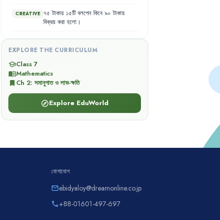
৭৫
টাকায়
১৫টি
বলপেন
কিনে
৯০
টাকায়
CREATIVE
বিক্রয়
করা
হলো
।
EXPLORE THE CURRICULUM
Class 7
school
Mathematics
menu_book
Ch
2
:
সমানুপাত ও লাভ-ক্ষতি
bookmark
Explore EduWorld
explore
যোগাযোগ
ebidyaloy@dreamonline.co.jp
email
+88-01601-497-697
phone