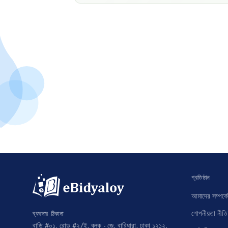
প্রতিষ্ঠান
আমাদের সম্পর্কে
গোপনীয়তা নীতি
ব্যবসার ঠিকানা
বাড়ি #০১, রোড #২/ই, ব্লক - জে, বারিধারা, ঢাকা ১২১২,