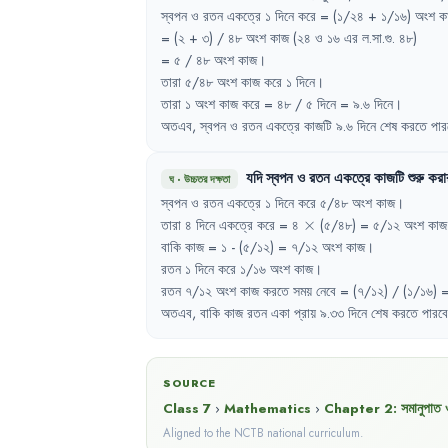
স্বপন
ও
রতন
একত্রে
১
দিনে
করে
= 
(১/২৪
+ 
১/১৬)
অংশ
ক
= 
(২
+ 
৩)
/ 
৪৮
অংশ
কাজ
(২৪
ও
১৬
এর
ল.সা.গু.
৪৮)
= 
৫
/ 
৪৮
অংশ
কাজ
।
তারা
৫/৪৮
অংশ
কাজ
করে
১
দিনে
।
তারা
১
অংশ
কাজ
করে
= 
৪৮
/ 
৫
দিনে
= 
৯.৬
দিনে
।
অতএব
,
স্বপন
ও
রতন
একত্রে
কাজটি
৯.৬
দিনে
শেষ
করতে
পার
যদি
স্বপন
ও
রতন
একত্রে
কাজটি
শুরু
করা
ঘ
·
উচ্চতর দক্ষতা
স্বপন
ও
রতন
একত্রে
১
দিনে
করে
৫/৪৮
অংশ
কাজ
।
\times
তারা
৪
দিনে
একত্রে
করে
= 
৪
×
(৫/৪৮)
= 
৫/১২
অংশ
কাজ
বাকি
কাজ
= 
১
- 
(৫/১২)
= 
৭/১২
অংশ
কাজ
।
রতন
১
দিনে
করে
১/১৬
অংশ
কাজ
।
রতন
৭/১২
অংশ
কাজ
করতে
সময়
নেবে
= 
(৭/১২)
/ 
(১/১৬)
=
অতএব
,
বাকি
কাজ
রতন
একা
প্রায়
৯.৩৩
দিনে
শেষ
করতে
পারবে
SOURCE
Class 7
›
Mathematics
›
Chapter
2
:
সমানুপাত 
Aligned to the NCTB national curriculum.