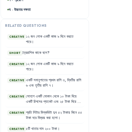
ঘ · উচ্চতর দক্ষতা
RELATED QUESTIONS
১২
জন
লোক
একটি
কাজ
৯
দিনে
করতে
CREATIVE
পারে
।
ত্রৈরাশিক
কাকে
বলে
?
SHORT
১২
জন
লোক
একটি
কাজ
৯
দিনে
করতে
CREATIVE
পারে
।
একটি
সমানুপাতের
প্রথম
রাশি
৩
,
দ্বিতীয়
রাশি
CREATIVE
৬
এবং
তৃতীয়
রাশি
৭
।
সোহাগ
একটি
দোকান
থেকে
১০
টাকা
দিয়ে
CREATIVE
একটি
চিপসের
প্যাকেট
এবং
২৫
টাকা
দিয়ে
১
কেজি
লবণ
কিনল
।
সোহাগদের
শ্রেণিতে
শিক্ষার্থীর
সংখ্যা
৭০
জন
।
এদের
মধ্যে
ছাত্র
প্রতি
লিটার
মিল্কভিটা
দুধ
৫২
টাকায়
কিনে
৫৫
CREATIVE
৫০
জন
এবং
ছাত্রী
২০
জন
।
টাকা
দরে
বিক্রয়
করা
হলো
।
৫টি
খাতার
দাম
২০০
টাকা
।
CREATIVE