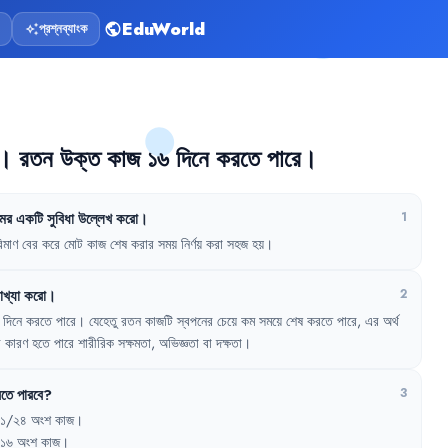
EduWorld
প্রশ্নব্যাংক
public
auto_awesome
।
রতন
উক্ত
কাজ
১৬
দিনে
করতে
পারে
।
মের
একটি
সুবিধা
উল্লেখ
করো
।
1
িমাণ
বের
করে
মোট
কাজ
শেষ
করার
সময়
নির্ণয়
করা
সহজ
হয়
।
াখ্যা
করো
।
2
দিনে
করতে
পারে
।
যেহেতু
রতন
কাজটি
স্বপনের
চেয়ে
কম
সময়ে
শেষ
করতে
পারে
,
এর
অর্থ
র
কারণ
হতে
পারে
শারীরিক
সক্ষমতা
,
অভিজ্ঞতা
বা
দক্ষতা
।
তে
পারবে
?
3
১/২৪
অংশ
কাজ
।
১৬
অংশ
কাজ
।