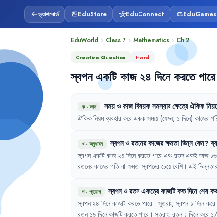
ড্যাশবোর্ড
EduStore
EduConnect
EduGames
arrow_back
storefront
hub
sports_esports
EduWorld
Class 7
Mathematics
Ch
2
chevron_right
chevron_right
chevron_right
Creative Question
Hard
স্বপন
একটি
কাজ
২৪
দিনে
করতে
পারে
সময়
ও
কাজ
বিষয়ক
সমস্যার
ক্ষেত্রে
ঐকিক
নিয়
ক
·
জ্ঞান
ঐকিক
নিয়ম
ব্যবহার
করে
একক
সময়ে
(যেমন
,
১
দিনে)
কাজের
পর
স্বপন
ও
রতনের
কাজের
ক্ষমতা
ভিন্ন
কেন
?
ব্য
খ
·
অনুধাবন
স্বপন
একটি
কাজ
২৪
দিনে
করতে
পারে
এবং
রতন
একই
কাজ
১৬
রতনের
কাজের
গতি
বা
ক্ষমতা
স্বপনের
চেয়ে
বেশি
।
এই
ভিন্নতা
স্বপন
ও
রতন
একত্রে
কাজটি
কত
দিনে
শেষ
কর
গ
·
প্রয়োগ
স্বপন
২৪
দিনে
কাজটি
করতে
পারে
।
সুতরাং
,
স্বপন
১
দিনে
করে
রতন
১৬
দিনে
কাজটি
করতে
পারে
।
সুতরাং
,
রতন
১
দিনে
করে
১/