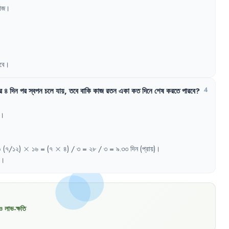
াজ
।
বে
।
র
৪
দিন
পর
স্বপন
চলে
যায়
,
তবে
বাকি
কাজ
রতন
একা
কত
দিনে
শেষ
করতে
পারবে
?
4
।
\times
\times
 
(৭/১২)
×
১৬
= 
(৭
×
৪)
/ 
৩
= 
২৮
/ 
৩
= 
৯.৩৩
দিন
(প্রায়)
।
।
ও লাভ-ক্ষতি