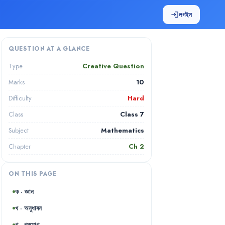
লগইন
login
QUESTION AT A GLANCE
Creative Question
Type
10
Marks
Hard
Difficulty
Class 7
Class
Mathematics
Subject
Ch
2
Chapter
ON THIS PAGE
ক · জ্ঞান
খ · অনুধাবন
গ · প্রয়োগ