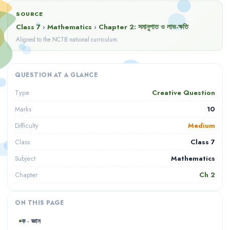
SOURCE
Class 7
›
Mathematics
›
Chapter
2
:
সমানুপাত ও লাভ-ক্ষতি
Aligned to the NCTB national curriculum.
QUESTION AT A GLANCE
Creative Question
Type
10
Marks
Medium
Difficulty
Class 7
Class
Mathematics
Subject
Ch
2
Chapter
ON THIS PAGE
ক · জ্ঞান