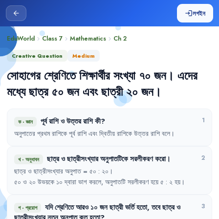
লগইন
arrow_back
login
EduWorld
Class 7
Mathematics
Ch
2
chevron_right
chevron_right
chevron_right
Creative Question
Medium
সোহাগের
শ্রেণিতে
শিক্ষার্থীর
সংখ্যা
৭০
জন
।
এদের
মধ্যে
ছাত্র
৫০
জন
এবং
ছাত্রী
২০
জন
।
পূর্ব
রাশি
ও
উত্তর
রাশি
কী
?
1
ক
·
জ্ঞান
অনুপাতের
প্রথম
রাশিকে
পূর্ব
রাশি
এবং
দ্বিতীয়
রাশিকে
উত্তর
রাশি
বলে
।
ছাত্র
ও
ছাত্রীসংখ্যার
অনুপাতটিকে
সরলীকরণ
করো
।
2
খ
·
অনুধাবন
ছাত্র
ও
ছাত্রীসংখ্যার
অনুপাত
= 
৫০
:
২০
।
৫০
ও
২০
উভয়কে
১০
দ্বারা
ভাগ
করলে
,
অনুপাতটি
সরলীকরণ
হয়ে
৫
:
২
হয়
।
যদি
শ্রেণিতে
আরও
১০
জন
ছাত্রী
ভর্তি
হতো
,
তবে
ছাত্র
ও
3
গ
·
প্রয়োগ
ছাত্রীসংখ্যার
নতুন
অনুপাত
কত
হতো
?