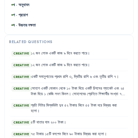
খ · অনুধাবন
গ · প্রয়োগ
ঘ · উচ্চতর দক্ষতা
RELATED QUESTIONS
১২
জন
লোক
একটি
কাজ
৯
দিনে
করতে
পারে
।
CREATIVE
১২
জন
লোক
একটি
কাজ
৯
দিনে
করতে
পারে
।
CREATIVE
একটি
সমানুপাতের
প্রথম
রাশি
৩
,
দ্বিতীয়
রাশি
৬
এবং
তৃতীয়
রাশি
৭
।
CREATIVE
সোহাগ
একটি
দোকান
থেকে
১০
টাকা
দিয়ে
একটি
চিপসের
প্যাকেট
এবং
২৫
CREATIVE
টাকা
দিয়ে
১
কেজি
লবণ
কিনল
।
সোহাগদের
শ্রেণিতে
শিক্ষার্থীর
সংখ্যা
৭০
জন
।
এদের
মধ্যে
ছাত্র
৫০
জন
এবং
ছাত্রী
২০
জন
।
প্রতি
লিটার
মিল্কভিটা
দুধ
৫২
টাকায়
কিনে
৫৫
টাকা
দরে
বিক্রয়
করা
CREATIVE
হলো
।
৫টি
খাতার
দাম
২০০
টাকা
।
CREATIVE
৭৫
টাকায়
১৫টি
বলপেন
কিনে
৯০
টাকায়
বিক্রয়
করা
হলো
।
CREATIVE