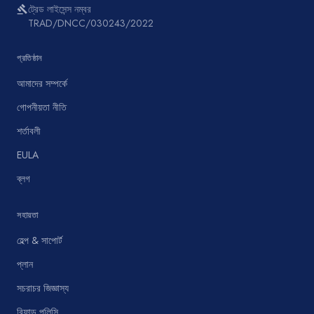
ট্রেড লাইসেন্স নম্বর
gavel
TRAD/DNCC/030243/2022
প্রতিষ্ঠান
আমাদের সম্পর্কে
গোপনীয়তা নীতি
শর্তাবলী
EULA
ব্লগ
সহায়তা
হেল্প & সাপোর্ট
প্লান
সচরাচর জিজ্ঞাস্য
রিফান্ড পলিসি