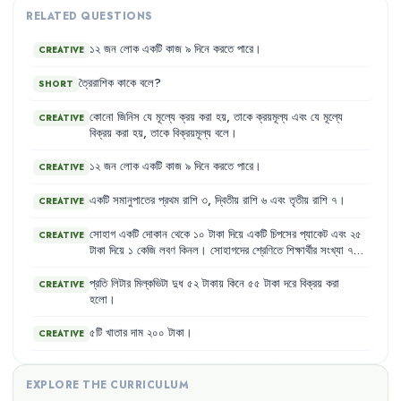
RELATED QUESTIONS
১২
জন
লোক
একটি
কাজ
৯
দিনে
করতে
পারে
।
CREATIVE
ত্রৈরাশিক
কাকে
বলে
?
SHORT
কোনো
জিনিস
যে
মূল্যে
ক্রয়
করা
হয়
,
তাকে
ক্রয়মূল্য
এবং
যে
মূল্যে
CREATIVE
বিক্রয়
করা
হয়
,
তাকে
বিক্রয়মূল্য
বলে
।
১২
জন
লোক
একটি
কাজ
৯
দিনে
করতে
পারে
।
CREATIVE
একটি
সমানুপাতের
প্রথম
রাশি
৩
,
দ্বিতীয়
রাশি
৬
এবং
তৃতীয়
রাশি
৭
।
CREATIVE
সোহাগ
একটি
দোকান
থেকে
১০
টাকা
দিয়ে
একটি
চিপসের
প্যাকেট
এবং
২৫
CREATIVE
টাকা
দিয়ে
১
কেজি
লবণ
কিনল
।
সোহাগদের
শ্রেণিতে
শিক্ষার্থীর
সংখ্যা
৭০
জন
।
এদের
মধ্যে
ছাত্র
৫০
জন
এবং
ছাত্রী
২০
জন
।
প্রতি
লিটার
মিল্কভিটা
দুধ
৫২
টাকায়
কিনে
৫৫
টাকা
দরে
বিক্রয়
করা
CREATIVE
হলো
।
৫টি
খাতার
দাম
২০০
টাকা
।
CREATIVE
EXPLORE THE CURRICULUM