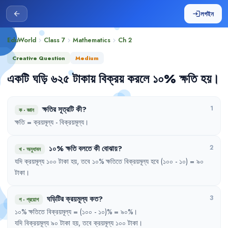
লগইন
arrow_back
login
EduWorld
Class 7
Mathematics
Ch
2
chevron_right
chevron_right
chevron_right
Creative Question
Medium
একটি
ঘড়ি
৬২৫
টাকায়
বিক্রয়
করলে
১০%
ক্ষতি
হয়
।
ক্ষতির
সূত্রটি
কী
?
1
ক
·
জ্ঞান
ক্ষতি
= 
ক্রয়মূল্য
- 
বিক্রয়মূল্য
।
১০%
ক্ষতি
বলতে
কী
বোঝায়
?
2
খ
·
অনুধাবন
যদি
ক্রয়মূল্য
১০০
টাকা
হয়
,
তবে
১০%
ক্ষতিতে
বিক্রয়মূল্য
হবে
(১০০
- 
১০)
= 
৯০
টাকা
।
ঘড়িটির
ক্রয়মূল্য
কত
?
3
গ
·
প্রয়োগ
১০%
ক্ষতিতে
বিক্রয়মূল্য
= 
(১০০
- 
১০)%
= 
৯০%
।
যদি
বিক্রয়মূল্য
৯০
টাকা
হয়
,
তবে
ক্রয়মূল্য
১০০
টাকা
।