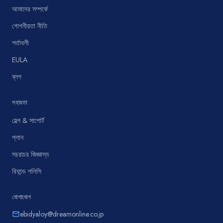
আমাদের সম্পর্কে
গোপনীয়তা নীতি
শর্তাবলী
EULA
ব্লগ
সহায়তা
হেল্প & সাপোর্ট
প্লান
সচরাচর জিজ্ঞাস্য
রিফান্ড পলিসি
যোগাযোগ
ebidyaloy@dreamonline.co.jp
email